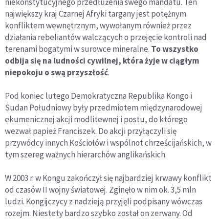
niekonstytucyjnego przedłużenia swego mandatu. Ten
największy kraj Czarnej Afryki targany jest potężnym
konfliktem wewnętrznym, wywołanym również przez
działania rebeliantów walczących o przejęcie kontroli nad
terenami bogatymi w surowce mineralne.
To wszystko
odbija się na ludności cywilnej, która żyje w ciągłym
niepokoju o swą przyszłość
.
Pod koniec lutego Demokratyczna Republika Kongo i
Sudan Południowy były przedmiotem międzynarodowej
ekumenicznej akcji modlitewnej i postu, do którego
wezwał papież Franciszek. Do akcji przyłączyli się
przywódcy innych Kościołów i wspólnot chrześcijańskich, w
tym szereg ważnych hierarchów anglikańskich.
W 2003 r. w Kongu zakończył się najbardziej krwawy konflikt
od czasów II wojny światowej. Zginęło w nim ok. 3,5 mln
ludzi. Kongijczycy z nadzieją przyjęli podpisany wówczas
rozejm. Niestety bardzo szybko został on zerwany. Od