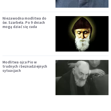
Niezawodna modlitwa do
św. Szarbela. Po 9 dniach
mogą dziać się cuda
Modlitwa ojca Pio w
trudnych i beznadziejnych
sytuacjach