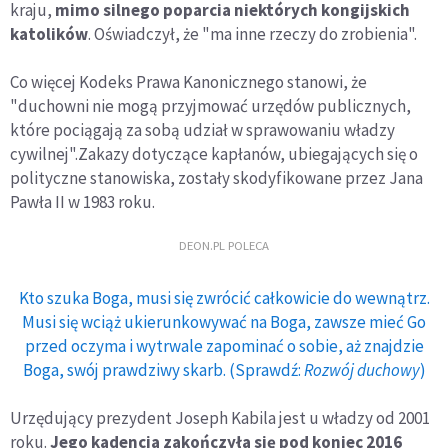
kraju,
mimo silnego poparcia niektórych kongijskich
katolików
. Oświadczył, że "ma inne rzeczy do zrobienia".
Co więcej Kodeks Prawa Kanonicznego stanowi, że
"duchowni nie mogą przyjmować urzędów publicznych,
które pociągają za sobą udział w sprawowaniu władzy
cywilnej".Zakazy dotyczące kapłanów, ubiegających się o
polityczne stanowiska, zostały skodyfikowane przez Jana
Pawła II w 1983 roku.
DEON.PL POLECA
Kto szuka Boga, musi się zwrócić całkowicie do wewnątrz.
Musi się wciąż ukierunkowywać na Boga, zawsze mieć Go
przed oczyma i wytrwale zapominać o sobie, aż znajdzie
Boga, swój prawdziwy skarb. (Sprawdź:
Rozwój duchowy
)
Urzędujący prezydent Joseph Kabila jest u władzy od 2001
roku.
Jego kadencja zakończyła się pod koniec 2016