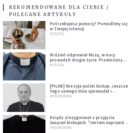
REKOMENDOWANE DLA CIEBIE /
POLECANE ARTYKUŁY
Potrzebujesz pomocy? Pomodlimy się
w Twojej intencji
KOŚCIÓŁ
W dzień odprawiał Mszę, w nocy
prowadził drugie życie. Przełożony
kazał mu opuścić zakon
KOŚCIÓŁ
[PILNE] Nie żyje polski biskup. Jeszcze
tego samego dnia spowiadał i
sprawował Mszę świętą
WYDARZENIA
Ksiądz zrezygnował z przyjęcia
święceń biskupich. "Jestem naprawdę
niegodny"
WYDARZENIA