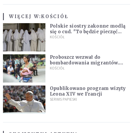
WIĘCEJ W:
KOŚCIÓŁ
Polskie siostry zakonne modlą
się o cud. "To będzie pieczęć
Pana Boga dla naszej wiary"
KOŚCIÓŁ
Proboszcz wezwał do
bombardowania migrantów.
"Masowy ogień przeciwko
KOŚCIÓŁ
najeźdźcom!"
Opublikowano program wizyty
Leona XIV we Francji
SERWIS PAPIESKI