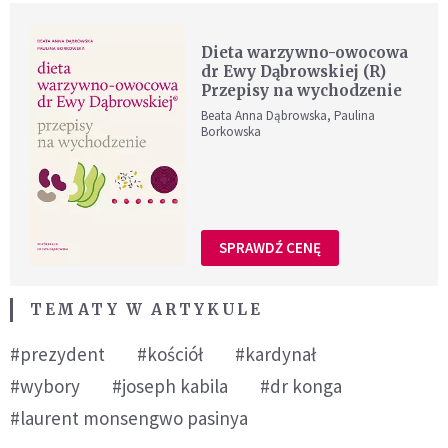
Dieta warzywno-owocowa
dr Ewy Dąbrowskiej (R)
Przepisy na wychodzenie
Beata Anna Dąbrowska, Paulina
Borkowska
SPRAWDŹ CENĘ
TEMATY W ARTYKULE
#prezydent
#kościół
#kardynał
#wybory
#joseph kabila
#dr konga
#laurent monsengwo pasinya