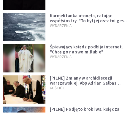
Karmelitanka utonęła, ratując
współsiostry. "To był jej ostatni gest
miłości"
WYDARZENIA
Śpiewający ksiądz podbija internet.
"Chcę go na swoim ślubie"
WYDARZENIA
[PILNE] Zmiany w archidiecezji
warszawskiej. Abp Adrian Galbas
wręczył dekrety nowym proboszczom
KOŚCIÓŁ
[PILNE] Podjęto kroki ws. księdza
Sawielewicza. Nie zobaczymy go w
mediach
WYDARZENIA