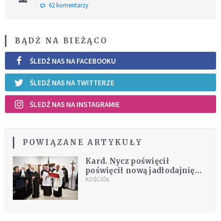
62 komentarzy
BĄDŹ NA BIEŻĄCO
ŚLEDŹ NAS NA FACEBOOKU
ŚLEDŹ NAS NA TWITTERZE
ŚLEDŹ NAS NA INSTAGRAMIE
POWIĄZANE ARTYKUŁY
Kard. Nycz poświęcił
poświęcił nową jadłodajnię
braci kapucynów w
KOŚCIÓŁ
Warszawie