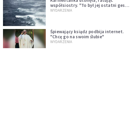
Karmelitanka utonęła, ratując
współsiostry. "To był jej ostatni gest
miłości"
WYDARZENIA
Śpiewający ksiądz podbija internet.
"Chcę go na swoim ślubie"
WYDARZENIA
[PILNE] Zmiany w archidiecezji
warszawskiej. Abp Adrian Galbas
wręczył dekrety nowym proboszczom
KOŚCIÓŁ
[PILNE] Podjęto kroki ws. księdza
Sawielewicza. Nie zobaczymy go w
mediach
WYDARZENIA