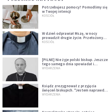
Potrzebujesz pomocy? Pomodlimy się
w Twojej intencji
KOŚCIÓŁ
W dzień odprawiał Mszę, w nocy
prowadził drugie życie. Przełożony
kazał mu opuścić zakon
KOŚCIÓŁ
[PILNE] Nie żyje polski biskup. Jeszcze
tego samego dnia spowiadał i
sprawował Mszę świętą
WYDARZENIA
Ksiądz zrezygnował z przyjęcia
święceń biskupich. "Jestem naprawdę
niegodny"
WYDARZENIA