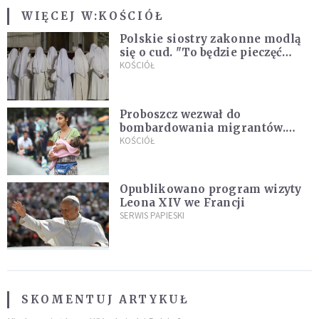
WIĘCEJ W:
KOŚCIÓŁ
Polskie siostry zakonne modlą
się o cud. "To będzie pieczęć
Pana Boga dla naszej wiary"
KOŚCIÓŁ
Proboszcz wezwał do
bombardowania migrantów.
"Masowy ogień przeciwko
KOŚCIÓŁ
najeźdźcom!"
Opublikowano program wizyty
Leona XIV we Francji
SERWIS PAPIESKI
SKOMENTUJ ARTYKUŁ