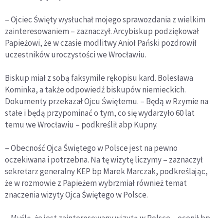
– Ojciec Święty wysłuchał mojego sprawozdania z wielkim
zainteresowaniem – zaznaczył. Arcybiskup podziękował
Papieżowi, że w czasie modlitwy Anioł Pański pozdrowił
uczestników uroczystości we Wrocławiu.
Biskup miał z sobą faksymile rękopisu kard. Bolesława
Kominka, a także odpowiedź biskupów niemieckich.
Dokumenty przekazał Ojcu Świętemu. – Będą w Rzymie na
stałe i będą przypominać o tym, co się wydarzyło 60 lat
temu we Wrocławiu – podkreślił abp Kupny.
– Obecność Ojca Świętego w Polsce jest na pewno
oczekiwana i potrzebna. Na tę wizytę liczymy – zaznaczył
sekretarz generalny KEP bp Marek Marczak, podkreślając,
że w rozmowie z Papieżem wybrzmiał również temat
znaczenia wizyty Ojca Świętego w Polsce.