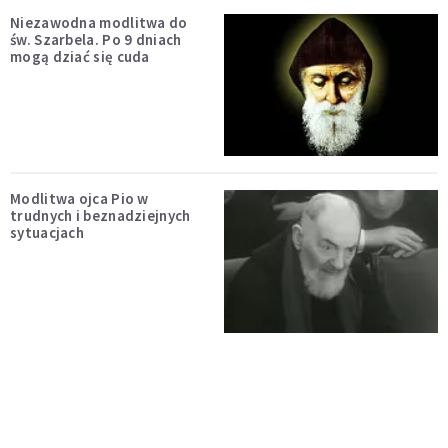
Niezawodna modlitwa do
św. Szarbela. Po 9 dniach
mogą dziać się cuda
Modlitwa ojca Pio w
trudnych i beznadziejnych
sytuacjach