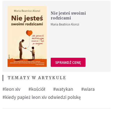
Nie jesteś swoimi
rodzicami
Maria Beatrice Alonzi
SPRAWDŹ CENĘ
TEMATY W ARTYKULE
#leon xiv
#kościół
#watykan
#wiara
#kiedy papież leon xiv odwiedzi polskę