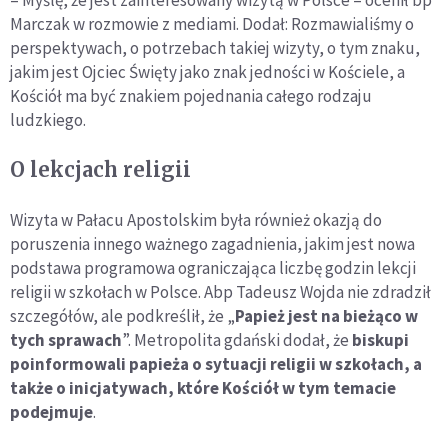
– Myślę, że jest zainteresowany wizytą w Polsce – ocenił bp
Marczak w rozmowie z mediami. Dodał: Rozmawialiśmy o
perspektywach, o potrzebach takiej wizyty, o tym znaku,
jakim jest Ojciec Święty jako znak jedności w Kościele, a
Kościół ma być znakiem pojednania całego rodzaju
ludzkiego.
O lekcjach religii
Wizyta w Pałacu Apostolskim była również okazją do
poruszenia innego ważnego zagadnienia, jakim jest nowa
podstawa programowa ograniczająca liczbę godzin lekcji
religii w szkołach w Polsce. Abp Tadeusz Wojda nie zdradził
szczegółów, ale podkreślił, że „
Papież jest na bieżąco w
tych sprawach
”. Metropolita gdański dodał, że
biskupi
poinformowali papieża o sytuacji religii w szkołach, a
także o inicjatywach, które Kościół w tym temacie
podejmuje
.