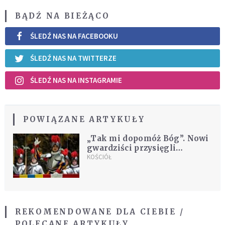
BĄDŹ NA BIEŻĄCO
ŚLEDŹ NAS NA FACEBOOKU
ŚLEDŹ NAS NA TWITTERZE
ŚLEDŹ NAS NA INSTAGRAMIE
POWIĄZANE ARTYKUŁY
„Tak mi dopomóż Bóg”. Nowi
gwardziści przysięgli
Papieżowi
KOŚCIÓŁ
REKOMENDOWANE DLA CIEBIE /
POLECANE ARTYKUŁY