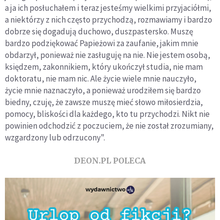
a ja ich posłuchałem i teraz jesteśmy wielkimi przyjaciółmi,
a niektórzy z nich często przychodzą, rozmawiamy i bardzo
dobrze się dogadują duchowo, duszpastersko. Muszę
bardzo podziękować Papieżowi za zaufanie, jakim mnie
obdarzył, ponieważ nie zasługuję na nie. Nie jestem osobą,
księdzem, zakonnikiem, który ukończył studia, nie mam
doktoratu, nie mam nic. Ale życie wiele mnie nauczyło,
życie mnie naznaczyło, a ponieważ urodziłem się bardzo
biedny, czuję, że zawsze muszę mieć słowo miłosierdzia,
pomocy, bliskości dla każdego, kto tu przychodzi. Nikt nie
powinien odchodzić z poczuciem, że nie został zrozumiany,
wzgardzony lub odrzucony".
DEON.PL POLECA