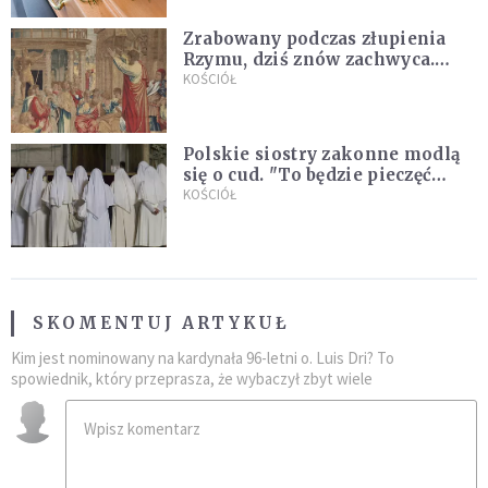
Zrabowany podczas złupienia
Rzymu, dziś znów zachwyca.
Wyjątkowy arras w Castel
KOŚCIÓŁ
Gandolfo
Polskie siostry zakonne modlą
się o cud. "To będzie pieczęć
Pana Boga dla naszej wiary"
KOŚCIÓŁ
SKOMENTUJ ARTYKUŁ
Kim jest nominowany na kardynała 96-letni o. Luis Dri? To
spowiednik, który przeprasza, że wybaczył zbyt wiele