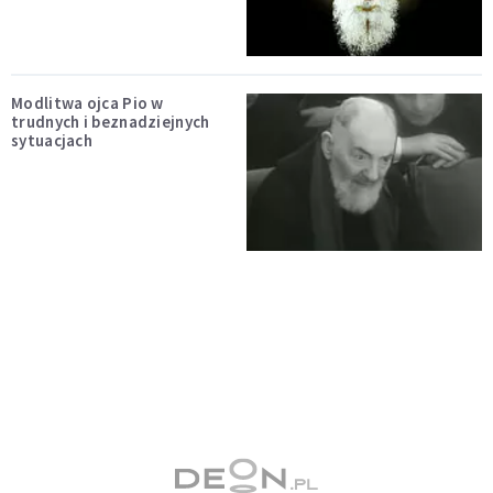
Modlitwa ojca Pio w
trudnych i beznadziejnych
sytuacjach