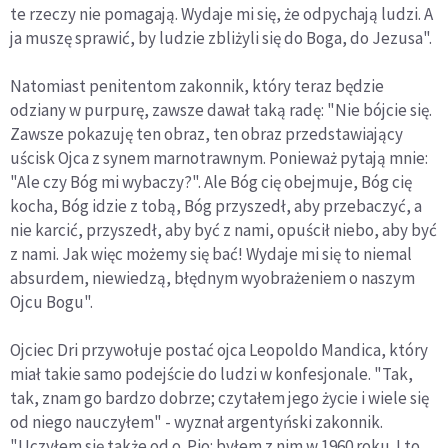
te rzeczy nie pomagają. Wydaje mi się, że odpychają ludzi. A
ja muszę sprawić, by ludzie zbliżyli się do Boga, do Jezusa".
Natomiast penitentom zakonnik, który teraz będzie
odziany w purpurę, zawsze dawał taką radę: "Nie bójcie się.
Zawsze pokazuję ten obraz, ten obraz przedstawiający
uścisk Ojca z synem marnotrawnym. Ponieważ pytają mnie:
"Ale czy Bóg mi wybaczy?". Ale Bóg cię obejmuje, Bóg cię
kocha, Bóg idzie z tobą, Bóg przyszedł, aby przebaczyć, a
nie karcić, przyszedł, aby być z nami, opuścił niebo, aby być
z nami. Jak więc możemy się bać! Wydaje mi się to niemal
absurdem, niewiedzą, błędnym wyobrażeniem o naszym
Ojcu Bogu".
Ojciec Dri przywołuje postać ojca Leopoldo Mandica, który
miał takie samo podejście do ludzi w konfesjonale. "Tak,
tak, znam go bardzo dobrze; czytałem jego życie i wiele się
od niego nauczyłem" - wyznał argentyński zakonnik.
"Uczyłem się także od o. Pio: byłem z nim w 1960 roku. I to