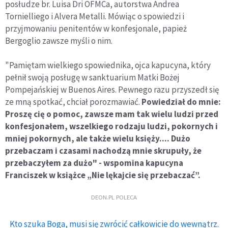
posłudze br. Luisa Dri OFMCa, autorstwa Andrea
Tornielliego i Alvera Metalli. Mówiąc o spowiedzi i
przyjmowaniu penitentów w konfesjonale, papież
Bergoglio zawsze myśli o nim.
"Pamiętam wielkiego spowiednika, ojca kapucyna, który
pełnił swoją posługę w sanktuarium Matki Bożej
Pompejańskiej w Buenos Aires. Pewnego razu przyszedł się
ze mną spotkać, chciał porozmawiać.
Powiedział do mnie:
Proszę cię o pomoc, zawsze mam tak wielu ludzi przed
konfesjonałem, wszelkiego rodzaju ludzi, pokornych i
mniej pokornych, ale także wielu księży.... Dużo
przebaczam i czasami nachodzą mnie skrupuły, że
przebaczyłem za dużo" - wspomina kapucyna
Franciszek w książce „Nie lękajcie się przebaczać”.
DEON.PL POLECA
Kto szuka Boga, musi się zwrócić całkowicie do wewnątrz.