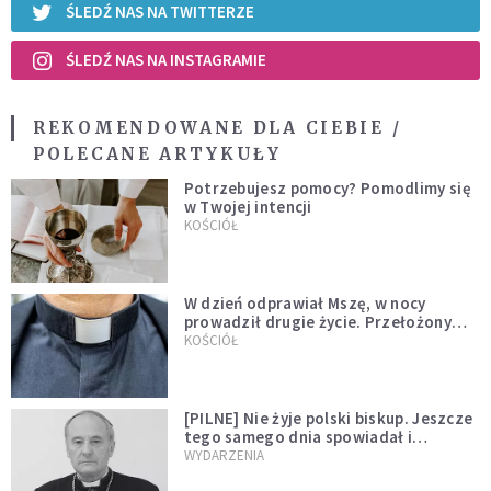
ŚLEDŹ NAS NA TWITTERZE
ŚLEDŹ NAS NA INSTAGRAMIE
REKOMENDOWANE DLA CIEBIE /
POLECANE ARTYKUŁY
Potrzebujesz pomocy? Pomodlimy się
w Twojej intencji
KOŚCIÓŁ
W dzień odprawiał Mszę, w nocy
prowadził drugie życie. Przełożony
kazał mu opuścić zakon
KOŚCIÓŁ
[PILNE] Nie żyje polski biskup. Jeszcze
tego samego dnia spowiadał i
sprawował Mszę świętą
WYDARZENIA