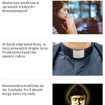
Skuteczna modlitwa w
sprawach trudnych i
beznadziejnych
W dzień odprawiał Mszę, w
nocy prowadził drugie życie.
Przełożony kazał mu
opuścić zakon
Niezawodna modlitwa do
św. Szarbela. Po 9 dniach
mogą dziać się cuda