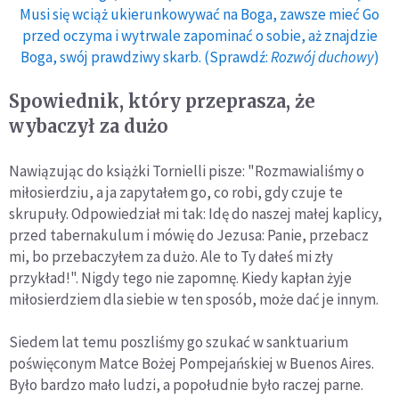
Musi się wciąż ukierunkowywać na Boga, zawsze mieć Go
przed oczyma i wytrwale zapominać o sobie, aż znajdzie
Boga, swój prawdziwy skarb. (Sprawdź:
Rozwój duchowy
)
Spowiednik, który przeprasza, że
wybaczył za dużo
Nawiązując do książki Tornielli pisze: "Rozmawialiśmy o
miłosierdziu, a ja zapytałem go, co robi, gdy czuje te
skrupuły. Odpowiedział mi tak: Idę do naszej małej kaplicy,
przed tabernakulum i mówię do Jezusa: Panie, przebacz
mi, bo przebaczyłem za dużo. Ale to Ty dałeś mi zły
przykład!". Nigdy tego nie zapomnę. Kiedy kapłan żyje
miłosierdziem dla siebie w ten sposób, może dać je innym.
Siedem lat temu poszliśmy go szukać w sanktuarium
poświęconym Matce Bożej Pompejańskiej w Buenos Aires.
Było bardzo mało ludzi, a popołudnie było raczej parne.