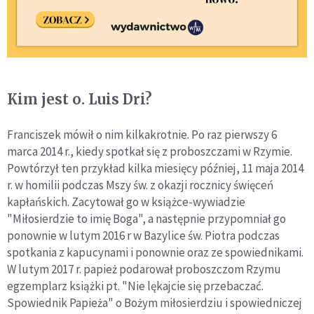
Kim jest o. Luis Dri?
Franciszek mówił o nim kilkakrotnie. Po raz pierwszy 6
marca 2014 r., kiedy spotkał się z proboszczami w Rzymie.
Powtórzył ten przykład kilka miesięcy później, 11 maja 2014
r. w homilii podczas Mszy św. z okazji rocznicy święceń
kapłańskich. Zacytował go w książce-wywiadzie
"Miłosierdzie to imię Boga", a następnie przypomniał go
ponownie w lutym 2016 r w Bazylice św. Piotra podczas
spotkania z kapucynami i ponownie oraz ze spowiednikami.
W lutym 2017 r. papież podarował proboszczom Rzymu
egzemplarz książki pt. "Nie lękajcie się przebaczać.
Spowiednik Papieża" o Bożym miłosierdziu i spowiedniczej