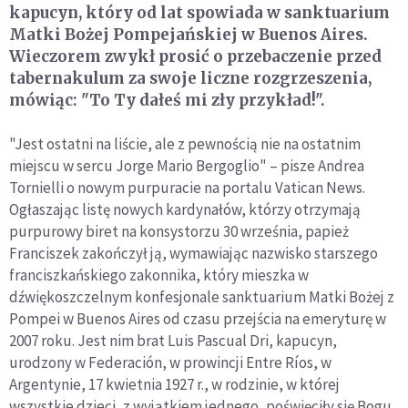
kapucyn, który od lat spowiada w sanktuarium
Matki Bożej Pompejańskiej w Buenos Aires.
Wieczorem zwykł prosić o przebaczenie przed
tabernakulum za swoje liczne rozgrzeszenia,
mówiąc: "To Ty dałeś mi zły przykład!".
"Jest ostatni na liście, ale z pewnością nie na ostatnim
miejscu w sercu Jorge Mario Bergoglio" – pisze Andrea
Tornielli o nowym purpuracie na portalu Vatican News.
Ogłaszając listę nowych kardynałów, którzy otrzymają
purpurowy biret na konsystorzu 30 września, papież
Franciszek zakończył ją, wymawiając nazwisko starszego
franciszkańskiego zakonnika, który mieszka w
dźwiękoszczelnym konfesjonale sanktuarium Matki Bożej z
Pompei w Buenos Aires od czasu przejścia na emeryturę w
2007 roku. Jest nim brat Luis Pascual Dri, kapucyn,
urodzony w Federación, w prowincji Entre Ríos, w
Argentynie, 17 kwietnia 1927 r., w rodzinie, w której
wszystkie dzieci, z wyjątkiem jednego, poświęciły się Bogu