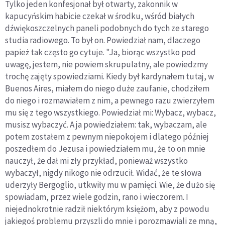
Tylko jeden konfesjonał był otwarty, zakonnik w
kapucyńskim habicie czekał w środku, wśród białych
dźwiękoszczelnych paneli podobnych do tych ze starego
studia radiowego. To był on. Powiedział nam, dlaczego
papież tak często go cytuje. "Ja, biorąc wszystko pod
uwagę, jestem, nie powiem skrupulatny, ale powiedzmy
trochę zajęty spowiedziami. Kiedy był kardynałem tutaj, w
Buenos Aires, miałem do niego duże zaufanie, chodziłem
do niego i rozmawiałem z nim, a pewnego razu zwierzyłem
mu się z tego wszystkiego. Powiedział mi: Wybacz, wybacz,
musisz wybaczyć. A ja powiedziałem: tak, wybaczam, ale
potem zostałem z pewnym niepokojem i dlatego później
poszedłem do Jezusa i powiedziałem mu, że to on mnie
nauczył, że dał mi zły przykład, ponieważ wszystko
wybaczył, nigdy nikogo nie odrzucił. Widać, że te słowa
uderzyły Bergoglio, utkwiły mu w pamięci. Wie, że dużo się
spowiadam, przez wiele godzin, rano i wieczorem. I
niejednokrotnie radził niektórym księżom, aby z powodu
jakiegoś problemu przyszli do mnie i porozmawiali ze mną,