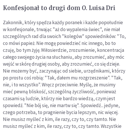
Konfesjonał to drugi dom O. Luisa Dri
Zakonnik, który spędza każdy poranek i każde popołudnie
w konfesjonale, trwając "aż do wypalenia świec", nie miał
szczególnych rad dla swoich "kolegów" spowiedników: "To,
co mówi papież. Nie mogę powiedzieć nic innego, bo to
czuję, bo tym żyję. Miłosierdzie, zrozumienie, koncentracja
całego swojego życia na słuchaniu, aby zrozumieć, aby móc
wejść w skórę drugiej osoby, aby zrozumieć, co się dzieje.
Nie możemy być, zaczynając od siebie, urzędnikami, którzy
po prostu coś robią: "Tak, dałem mu rozgrzeszenie". "Tak,
nie, i to wszystko". Wręcz przeciwnie. Myślę, że musimy
mieć pewną bliskość, szczególną życzliwość, ponieważ
czasami są ludzie, którzy nie bardzo wiedzą, czym jest
spowiedź. "Nie bój się, nie martw się". Spowiedź... jedyne,
czego potrzeba, to pragnienie bycia lepszym, nic więcej.
Nie musisz myśleć z kim, ile razy, czy to, czy tamto. Nie
musisz myśleć z kim, ile razy, czy to, czy tamto. Wszystkie