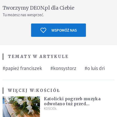
Tworzymy DEON.pl dla Ciebie
Tu możesz nas wesprzeć.
WSPOMÓŻ NAS
TEMATY W ARTYKULE
#papież franciszek
#konsystorz
#o luis dri
WIĘCEJ W:
KOŚCIÓŁ
Katolicki pogrzeb muzyka
odwołano tuż przed
uroczystością. Powodem była
KOŚCIÓŁ
przynależność do masonerii