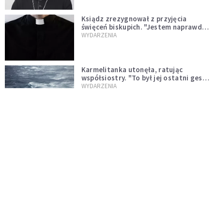
Ksiądz zrezygnował z przyjęcia
święceń biskupich. "Jestem naprawdę
niegodny"
WYDARZENIA
Karmelitanka utonęła, ratując
współsiostry. "To był jej ostatni gest
miłości"
WYDARZENIA
Śpiewający ksiądz podbija internet.
"Chcę go na swoim ślubie"
WYDARZENIA
[PILNE] Zmiany w archidiecezji
warszawskiej. Abp Adrian Galbas
wręczył dekrety nowym proboszczom
KOŚCIÓŁ