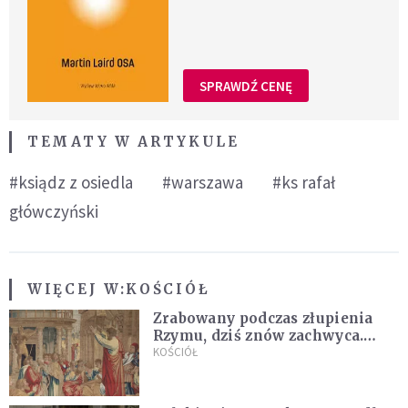
SPRAWDŹ CENĘ
TEMATY W ARTYKULE
#ksiądz z osiedla
#warszawa
#ks rafał
główczyński
WIĘCEJ W:
KOŚCIÓŁ
Zrabowany podczas złupienia
Rzymu, dziś znów zachwyca.
Wyjątkowy arras w Castel
KOŚCIÓŁ
Gandolfo