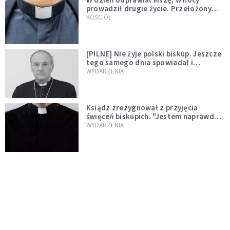
prowadził drugie życie. Przełożony
kazał mu opuścić zakon
KOŚCIÓŁ
[PILNE] Nie żyje polski biskup. Jeszcze
tego samego dnia spowiadał i
sprawował Mszę świętą
WYDARZENIA
Ksiądz zrezygnował z przyjęcia
święceń biskupich. "Jestem naprawdę
niegodny"
WYDARZENIA
Karmelitanka utonęła, ratując
współsiostry. "To był jej ostatni gest
miłości"
WYDARZENIA
Śpiewający ksiądz podbija internet.
"Chcę go na swoim ślubie"