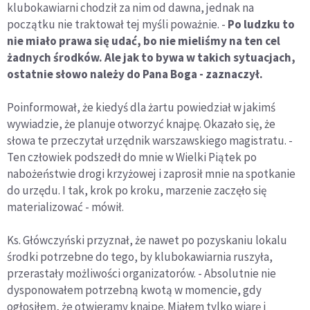
klubokawiarni chodził za nim od dawna, jednak na
początku nie traktował tej myśli poważnie. -
Po ludzku to
nie miało prawa się udać, bo nie mieliśmy na ten cel
żadnych środków. Ale jak to bywa w takich sytuacjach,
ostatnie słowo należy do Pana Boga - zaznaczył.
Poinformował, że kiedyś dla żartu powiedział w jakimś
wywiadzie, że planuje otworzyć knajpę. Okazało się, że
słowa te przeczytał urzędnik warszawskiego magistratu. -
Ten człowiek podszedł do mnie w Wielki Piątek po
nabożeństwie drogi krzyżowej i zaprosił mnie na spotkanie
do urzędu. I tak, krok po kroku, marzenie zaczęło się
materializować - mówił.
Ks. Główczyński przyznał, że nawet po pozyskaniu lokalu
środki potrzebne do tego, by klubokawiarnia ruszyła,
przerastały możliwości organizatorów. - Absolutnie nie
dysponowałem potrzebną kwotą w momencie, gdy
ogłosiłem, że otwieramy knajpę. Miałem tylko wiarę i