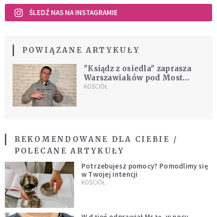
ŚLEDŹ NAS NA INSTAGRAMIE
POWIĄZANE ARTYKUŁY
"Ksiądz z osiedla" zaprasza
Warszawiaków pod Most
Świętokrzyski. Każdy może
KOŚCIÓŁ
przyjść
REKOMENDOWANE DLA CIEBIE /
POLECANE ARTYKUŁY
Potrzebujesz pomocy? Pomodlimy się
w Twojej intencji
KOŚCIÓŁ
W dzień odprawiał Mszę, w nocy