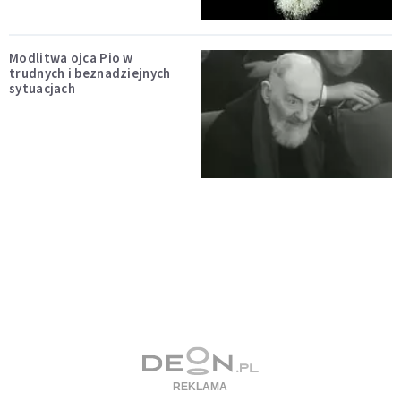
Modlitwa ojca Pio w
trudnych i beznadziejnych
sytuacjach