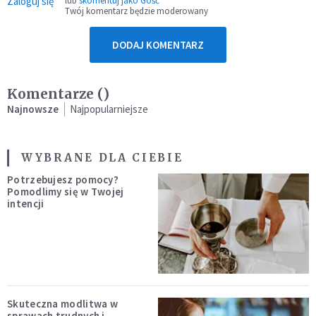
Zaloguj się
lub
skomentuj jako Gość
Twój komentarz będzie moderowany
DODAJ KOMENTARZ
Komentarze (
)
Najnowsze
Najpopularniejsze
WYBRANE DLA CIEBIE
Potrzebujesz pomocy?
Pomodlimy się w Twojej
intencji
Skuteczna modlitwa w
sprawach trudnych i