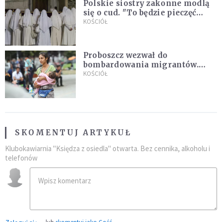
Polskie siostry zakonne modlą
się o cud. "To będzie pieczęć
Pana Boga dla naszej wiary"
KOŚCIÓŁ
Proboszcz wezwał do
bombardowania migrantów.
"Masowy ogień przeciwko
KOŚCIÓŁ
najeźdźcom!"
SKOMENTUJ ARTYKUŁ
Klubokawiarnia "Księdza z osiedla" otwarta. Bez cennika, alkoholu i
telefonów