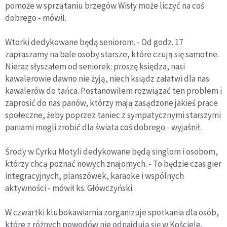
pomoże w sprzątaniu brzegów Wisły może liczyć na coś
dobrego - mówił.
Wtorki dedykowane będą seniorom. - Od godz. 17
zapraszamy na bale osoby starsze, które czują się samotne.
Nieraz słyszałem od seniorek: proszę księdza, nasi
kawalerowie dawno nie żyją, niech ksiądz załatwi dla nas
kawalerów do tańca. Postanowiłem rozwiązać ten problem i
zaprosić do nas panów, którzy mają zasądzone jakieś prace
społeczne, żeby poprzez taniec z sympatycznymi starszymi
paniami mogli zrobić dla świata coś dobrego - wyjaśnił.
Środy w Cyrku Motyli dedykowane będą singlom i osobom,
którzy chcą poznać nowych znajomych. - To będzie czas gier
integracyjnych, planszówek, karaoke i wspólnych
aktywności - mówił ks. Główczyński.
W czwartki klubokawiarnia zorganizuje spotkania dla osób,
które z różnych powodów nie odnajdują się w Kościele.