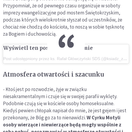
Przypomniał, że od pewnego czasu organizuje w soboty
imprezy ewangelizacyjne pod mostem Świętokrzyskim,
podczas których wielokrotnie słyszał od uczestników, że
chociaż nie chodzą do kościoła, to noszą w sobie tęsknotę
za Bogiem i duchowością.
Wyświetl ten post na Instagramie
Post udostępniony przez ks. Rafał Główczyński SDS (@ksiadz_z_osiedla)
Atmosfera otwartości i szacunku
- Ktoś jest po rozwodzie, żyje w związku
niesakramentalnym i czuje się w swojej parafii wyklęty.
Podobnie czują się w kościele osoby homoseksualne.
Kiedyś pewien chłopak napisał do mnie, że jest gejem i jest
przekonany, że Bóg go za to nienawidzi.
W Cyrku Motyli
osoby wierzące i niewierzące będą mogły wspólnie z
sobą pobyć, porozmawiać w atmosferze otwartości i