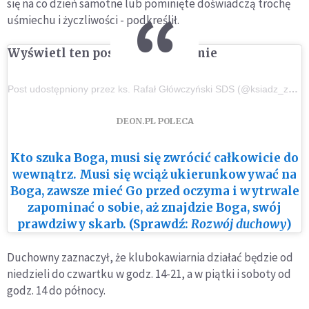
się na co dzień samotne lub pominięte doświadczą trochę
uśmiechu i życzliwości - podkreślił.
Wyświetl ten post na Instagramie
Post udostępniony przez ks. Rafał Główczyński SDS (@ksiadz_z_osiedla)
DEON.PL POLECA
Kto szuka Boga, musi się zwrócić całkowicie do
wewnątrz. Musi się wciąż ukierunkowywać na
Boga, zawsze mieć Go przed oczyma i wytrwale
zapominać o sobie, aż znajdzie Boga, swój
prawdziwy skarb. (Sprawdź:
Rozwój duchowy
)
Duchowny zaznaczył, że klubokawiarnia działać będzie od
niedzieli do czwartku w godz. 14-21, a w piątki i soboty od
godz. 14 do północy.