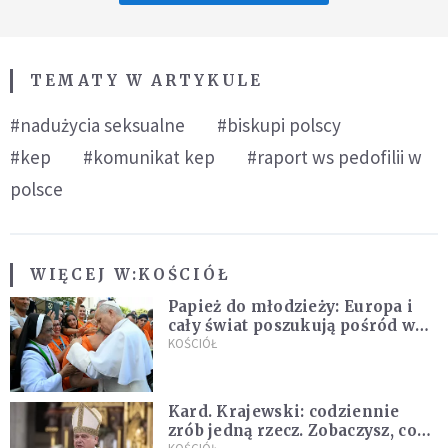
TEMATY W ARTYKULE
#nadużycia seksualne
#biskupi polscy
#kep
#komunikat kep
#raport ws pedofilii w
polsce
WIĘCEJ W:
KOŚCIÓŁ
Papież do młodzieży: Europa i
cały świat poszukują pośród was
nowych świętych
KOŚCIÓŁ
Kard. Krajewski: codziennie
zrób jedną rzecz. Zobaczysz, co