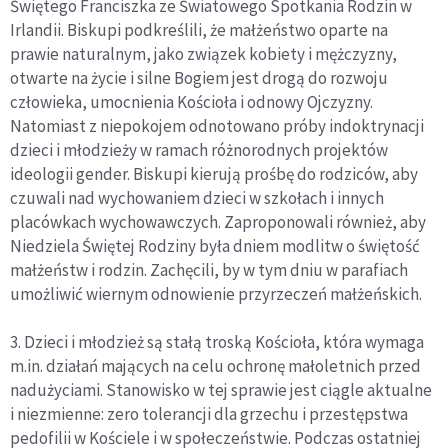
Świętego Franciszka ze Światowego Spotkania Rodzin w
Irlandii. Biskupi podkreślili, że małżeństwo oparte na
prawie naturalnym, jako związek kobiety i mężczyzny,
otwarte na życie i silne Bogiem jest drogą do rozwoju
człowieka, umocnienia Kościoła i odnowy Ojczyzny.
Natomiast z niepokojem odnotowano próby indoktrynacji
dzieci i młodzieży w ramach różnorodnych projektów
ideologii gender. Biskupi kierują prośbę do rodziców, aby
czuwali nad wychowaniem dzieci w szkołach i innych
placówkach wychowawczych. Zaproponowali również, aby
Niedziela Świętej Rodziny była dniem modlitw o świętość
małżeństw i rodzin. Zachęcili, by w tym dniu w parafiach
umożliwić wiernym odnowienie przyrzeczeń małżeńskich.
3. Dzieci i młodzież są stałą troską Kościoła, która wymaga
m.in. działań mających na celu ochronę małoletnich przed
nadużyciami. Stanowisko w tej sprawie jest ciągle aktualne
i niezmienne: zero tolerancji dla grzechu i przestępstwa
pedofilii w Kościele i w społeczeństwie. Podczas ostatniej