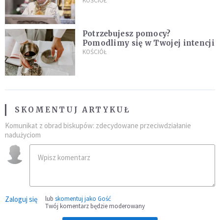
stanie się z twoim życiem
KOŚCIÓŁ
Potrzebujesz pomocy?
Pomodlimy się w Twojej intencji
KOŚCIÓŁ
SKOMENTUJ ARTYKUŁ
Komunikat z obrad biskupów: zdecydowane przeciwdziałanie
nadużyciom
Zaloguj się
lub
skomentuj jako Gość
Twój komentarz będzie moderowany