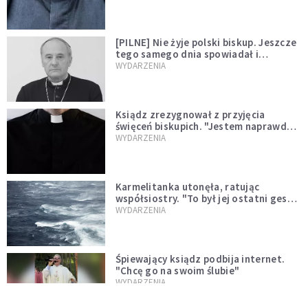
[PILNE] Nie żyje polski biskup. Jeszcze
tego samego dnia spowiadał i
sprawował Mszę świętą
WYDARZENIA
Ksiądz zrezygnował z przyjęcia
święceń biskupich. "Jestem naprawdę
niegodny"
WYDARZENIA
Karmelitanka utonęła, ratując
współsiostry. "To był jej ostatni gest
miłości"
WYDARZENIA
Śpiewający ksiądz podbija internet.
"Chcę go na swoim ślubie"
WYDARZENIA