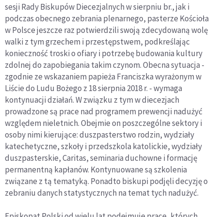
sesji Rady Biskupów Diecezjalnych w sierpniu br., jak i
podczas obecnego zebrania plenarnego, pasterze Kościoła
w Polsce jeszcze raz potwierdzili swoją zdecydowaną wolę
walki z tym grzechem i przestępstwem, podkreślając
konieczność troski o ofiary i potrzebę budowania kultury
zdolnej do zapobiegania takim czynom. Obecna sytuacja -
zgodnie ze wskazaniem papieża Franciszka wyrażonym w
Liście do Ludu Bożego z 18 sierpnia 2018 r. - wymaga
kontynuacji działań. W związku z tym w diecezjach
prowadzone są prace nad programem prewencji nadużyć
względem nieletnich. Obejmie on poszczególne sektory i
osoby nimi kierujące: duszpasterstwo rodzin, wydziały
katechetyczne, szkoły i przedszkola katolickie, wydziały
duszpasterskie, Caritas, seminaria duchowne i formację
permanentną kapłanów. Kontynuowane są szkolenia
związane z tą tematyką. Ponadto biskupi podjęli decyzję o
zebraniu danych statystycznych na temat tych nadużyć.
Episkopat Polski od wielu lat podejmuje prace, których