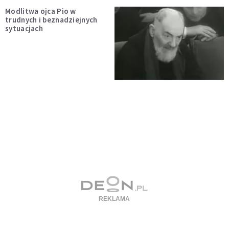
Modlitwa ojca Pio w
trudnych i beznadziejnych
sytuacjach