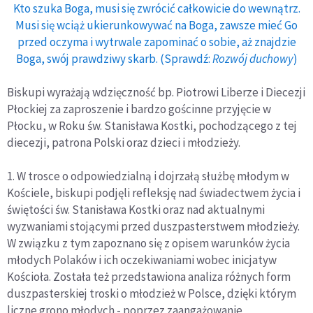
Kto szuka Boga, musi się zwrócić całkowicie do wewnątrz.
Musi się wciąż ukierunkowywać na Boga, zawsze mieć Go
przed oczyma i wytrwale zapominać o sobie, aż znajdzie
Boga, swój prawdziwy skarb. (Sprawdź:
Rozwój duchowy
)
Biskupi wyrażają wdzięczność bp. Piotrowi Liberze i Diecezji
Płockiej za zaproszenie i bardzo gościnne przyjęcie w
Płocku, w Roku św. Stanisława Kostki, pochodzącego z tej
diecezji, patrona Polski oraz dzieci i młodzieży.
1. W trosce o odpowiedzialną i dojrzałą służbę młodym w
Kościele, biskupi podjęli refleksję nad świadectwem życia i
świętości św. Stanisława Kostki oraz nad aktualnymi
wyzwaniami stojącymi przed duszpasterstwem młodzieży.
W związku z tym zapoznano się z opisem warunków życia
młodych Polaków i ich oczekiwaniami wobec inicjatyw
Kościoła. Została też przedstawiona analiza różnych form
duszpasterskiej troski o młodzież w Polsce, dzięki którym
liczne grono młodych - poprzez zaangażowanie