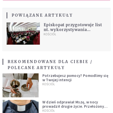
POWIĄZANE ARTYKUŁY
Episkopat przygotowuje list
nt. wykorzystywania
seksualnego nieletnich
KOŚCIÓŁ
REKOMENDOWANE DLA CIEBIE /
POLECANE ARTYKUŁY
Potrzebujesz pomocy? Pomodlimy się
w Twojej intencji
KOŚCIÓŁ
W dzień odprawiał Mszę, w nocy
prowadził drugie życie. Przełożony
kazał mu opuścić zakon
KOŚCIÓŁ