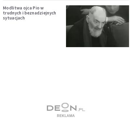
Modlitwa ojca Pio w
trudnych i beznadziejnych
sytuacjach