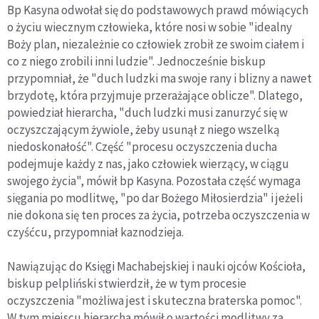
Bp Kasyna odwołał się do podstawowych prawd mówiących
o życiu wiecznym człowieka, które nosi w sobie "idealny
Boży plan, niezależnie co człowiek zrobił ze swoim ciałem i
co z niego zrobili inni ludzie". Jednocześnie biskup
przypomniał, że "duch ludzki ma swoje rany i blizny a nawet
brzydotę, która przyjmuje przerażające oblicze". Dlatego,
powiedział hierarcha, "duch ludzki musi zanurzyć się w
oczyszczającym żywiole, żeby usunął z niego wszelką
niedoskonałość". Część "procesu oczyszczenia ducha
podejmuje każdy z nas, jako człowiek wierzący, w ciągu
swojego życia", mówił bp Kasyna. Pozostała część wymaga
sięgania po modlitwę, "po dar Bożego Miłosierdzia" i jeżeli
nie dokona się ten proces za życia, potrzeba oczyszczenia w
czyśćcu, przypomniał kaznodzieja.
Nawiązując do Księgi Machabejskiej i nauki ojców Kościoła,
biskup pelpliński stwierdził, że w tym procesie
oczyszczenia "możliwa jest i skuteczna braterska pomoc".
W tym miejscu hierarcha mówił o wartości modlitwy za