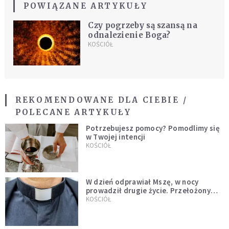
POWIĄZANE ARTYKUŁY
Czy pogrzeby są szansą na
odnalezienie Boga?
KOŚCIÓŁ
REKOMENDOWANE DLA CIEBIE /
POLECANE ARTYKUŁY
Potrzebujesz pomocy? Pomodlimy się
w Twojej intencji
KOŚCIÓŁ
W dzień odprawiał Mszę, w nocy
prowadził drugie życie. Przełożony
kazał mu opuścić zakon
KOŚCIÓŁ