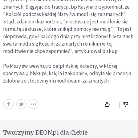
zmarłych. Sięgając do tradycji, bp Kasyna przypomniał, że
"Kościół podczas każdej Mszy św. modli się za zmarłych".
Stąd, zdaniem kaznodziei, "niesłuszne jest modlenie się
formułą za dusze, które znikąd pomocy nie mają". "To jest
nieprawda, gdyż każdego dnia przy niezliczonych ołtarzach
świata modli się Kościół za zmarłych i o nikim w tej
modlitwie nie chce zapomnieć", artykułował biskup.
Po Mszy św. wewnątrz pelplińskiej katedry, w której
spoczywają biskupi, księża i zakonnicy, odbyła się procesja
żałobna ze stosownymi modlitwami za zmarłych.
Tworzymy DEON.pl dla Ciebie