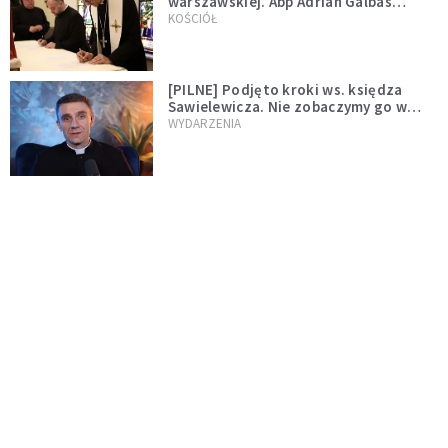
warszawskiej. Abp Adrian Galbas
wręczył dekrety nowym proboszczom
KOŚCIÓŁ
[PILNE] Podjęto kroki ws. księdza
Sawielewicza. Nie zobaczymy go w
mediach
WYDARZENIA