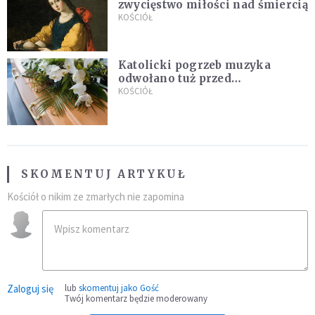
zwycięstwo miłości nad śmiercią
KOŚCIÓŁ
Katolicki pogrzeb muzyka
odwołano tuż przed
uroczystością. Powodem była
KOŚCIÓŁ
przynależność do masonerii
SKOMENTUJ ARTYKUŁ
Kościół o nikim ze zmarłych nie zapomina
Zaloguj się
lub
skomentuj jako Gość
Twój komentarz będzie moderowany