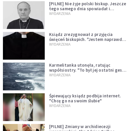
[PILNE] Nie żyje polski biskup. Jeszcze
tego samego dnia spowiadał i
sprawował Mszę świętą
WYDARZENIA
Ksiądz zrezygnował z przyjęcia
święceń biskupich. "Jestem naprawdę
niegodny"
WYDARZENIA
Karmelitanka utonęła, ratując
współsiostry. "To był jej ostatni gest
miłości"
WYDARZENIA
Śpiewający ksiądz podbija internet.
"Chcę go na swoim ślubie"
WYDARZENIA
[PILNE] Zmiany w archidiecezji