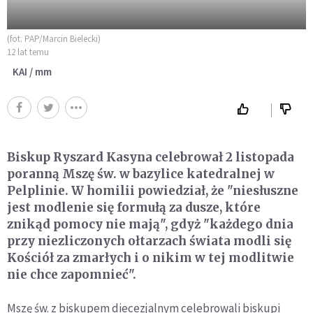
(fot. PAP/Marcin Bielecki)
12 lat temu
KAI / mm
Biskup Ryszard Kasyna celebrował 2 listopada
poranną Mszę św. w bazylice katedralnej w
Pelplinie. W homilii powiedział, że "niesłuszne
jest modlenie się formułą za dusze, które
znikąd pomocy nie mają", gdyż "każdego dnia
przy niezliczonych ołtarzach świata modli się
Kościół za zmarłych i o nikim w tej modlitwie
nie chce zapomnieć".
Mszę św. z biskupem diecezjalnym celebrowali biskupi