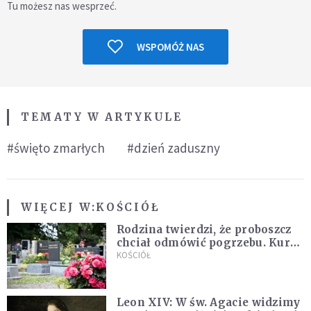
Tu możesz nas wesprzeć.
WSPOMÓŻ NAS
TEMATY W ARTYKULE
#święto zmarłych
#dzień zaduszny
WIĘCEJ W:
KOŚCIÓŁ
Rodzina twierdzi, że proboszcz
chciał odmówić pogrzebu. Kuria
zapowiada wyjaśnienia
KOŚCIÓŁ
Leon XIV: W św. Agacie widzimy