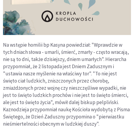
Na wstępie homilii bp Kasyna powiedział: "Wprawdzie w
tych dniach słowa - umarli, śmierć, zmarły - często wracają,
nie są to dni, także dzisiejszy, dniem umarłych". Hierarcha
przypomniał, że 2 listopada jest Dniem Zadusznym i
"ustawia nasze myślenie na właściwy tor". "To nie jest
święto ciał ludzkich, zniszczonych przez chorobę,
zmiażdżonych przez wojnę czy nieszczęśliwe wypadki, nie
jest to święto ludzkich prochów i nie jest to święto śmierci,
ale jest to święto życia", mówił dalej biskup pelpliński.
Kaznodzieja przypomniał naukę Kościoła wydobytą z Pisma
Świętego, że Dzień Zaduszny przypomina o "pierwiastku
nieśmiertelności obecnym w ludzkiej duszy".