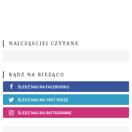
NAJCZĘŚCIEJ CZYTANE
BĄDŹ NA BIEŻĄCO
ŚLEDŹ NAS NA FACEBOOKU
ŚLEDŹ NAS NA TWITTERZE
ŚLEDŹ NAS NA INSTAGRAMIE