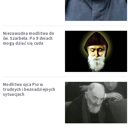
Niezawodna modlitwa do
św. Szarbela. Po 9 dniach
mogą dziać się cuda
Modlitwa ojca Pio w
trudnych i beznadziejnych
sytuacjach