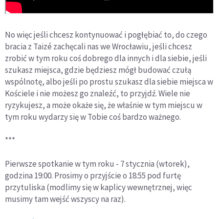
No więc jeśli chcesz kontynuować i pogłębiać to, do czego
bracia z Taizé zachęcali nas we Wrocławiu, jeśli chcesz
zrobić w tym roku coś dobrego dla innych i dla siebie, jeśli
szukasz miejsca, gdzie będziesz mógł budować czułą
wspólnotę, albo jeśli po prostu szukasz dla siebie miejsca w
Kościele i nie możesz go znaleźć, to przyjdź. Wiele nie
ryzykujesz, a może okaże się, że właśnie w tym miejscu w
tym roku wydarzy się w Tobie coś bardzo ważnego.
***
Pierwsze spotkanie w tym roku - 7 stycznia (wtorek),
godzina 19:00. Prosimy o przyjście o 18:55 pod furtę
przytuliska (modlimy się w kaplicy wewnętrznej, więc
musimy tam wejść wszyscy na raz).