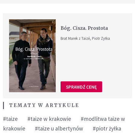
Bóg. Cisza. Prostota
Brat Marek z Taizé, Piotr Żyłka
SPRAWDŹ CENĘ
TEMATY W ARTYKULE
#taize
#taize w krakowie
#modlitwa taize w
krakowie
#taize u albertynów
#piotr żyłka