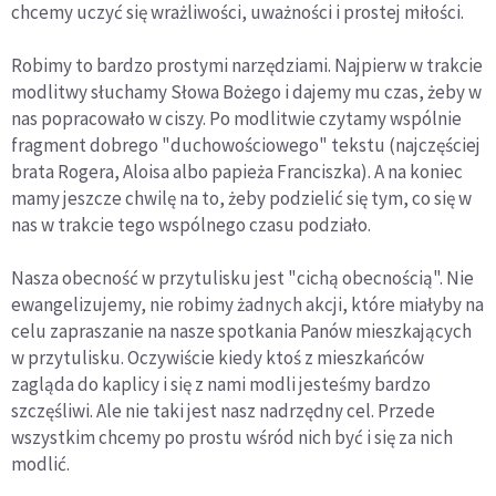
chcemy uczyć się wrażliwości, uważności i prostej miłości.
Robimy to bardzo prostymi narzędziami. Najpierw w trakcie
modlitwy słuchamy Słowa Bożego i dajemy mu czas, żeby w
nas popracowało w ciszy. Po modlitwie czytamy wspólnie
fragment dobrego "duchowościowego" tekstu (najczęściej
brata Rogera, Aloisa albo papieża Franciszka). A na koniec
mamy jeszcze chwilę na to, żeby podzielić się tym, co się w
nas w trakcie tego wspólnego czasu podziało.
Nasza obecność w przytulisku jest "cichą obecnością". Nie
ewangelizujemy, nie robimy żadnych akcji, które miałyby na
celu zapraszanie na nasze spotkania Panów mieszkających
w przytulisku. Oczywiście kiedy ktoś z mieszkańców
zagląda do kaplicy i się z nami modli jesteśmy bardzo
szczęśliwi. Ale nie taki jest nasz nadrzędny cel. Przede
wszystkim chcemy po prostu wśród nich być i się za nich
modlić.