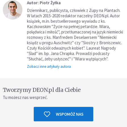
Autor: Piotr Żyłka
Dziennikarz, publicysta, człowiek z Zupy na Plantach.
W latach 2015-2020 redaktor naczelny DEON.pl. Autor
książek, m.in. bestsellerowego wywiadu z ks.
Kaczkowskim "Życie na pełnej petardzie. Wiara,
polędwica i miłość", przetłumaczonej na język niemiecki
rozmowy z ks. Manfredem Deselaersem "Niemiecki
ksiądz u progu Auschwitz" czy "Siostry z Broniszewic.
Czuły Kościół odważnych kobiet". Laureat Nagrody
"Ślad" im. bp. Jana Chrapka. Prowadzi podcasty
"Słuchać, żeby usłyszeć" i "Wiara wątpiących".
Zobacz inne artykuły autora
Tworzymy DEON.pl dla Ciebie
Tu możesz nas wesprzeć.
WSPOMÓŻ NAS