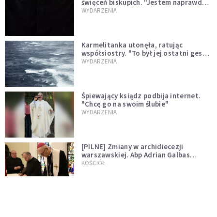
święceń biskupich. "Jestem naprawdę
niegodny"
WYDARZENIA
Karmelitanka utonęła, ratując
współsiostry. "To był jej ostatni gest
miłości"
WYDARZENIA
Śpiewający ksiądz podbija internet.
"Chcę go na swoim ślubie"
WYDARZENIA
[PILNE] Zmiany w archidiecezji
warszawskiej. Abp Adrian Galbas
wręczył dekrety nowym proboszczom
KOŚCIÓŁ
[PILNE] Podjęto kroki ws. księdza
Sawielewicza. Nie zobaczymy go w
mediach
WYDARZENIA