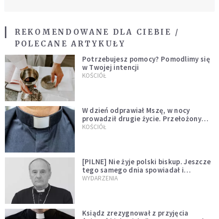
REKOMENDOWANE DLA CIEBIE /
POLECANE ARTYKUŁY
Potrzebujesz pomocy? Pomodlimy się
w Twojej intencji
KOŚCIÓŁ
W dzień odprawiał Mszę, w nocy
prowadził drugie życie. Przełożony
kazał mu opuścić zakon
KOŚCIÓŁ
[PILNE] Nie żyje polski biskup. Jeszcze
tego samego dnia spowiadał i
sprawował Mszę świętą
WYDARZENIA
Ksiądz zrezygnował z przyjęcia