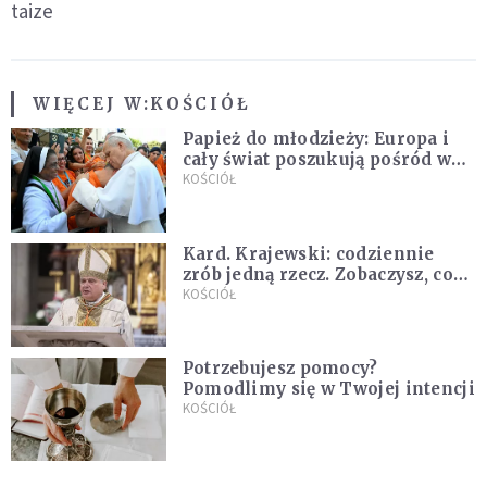
taize
WIĘCEJ W:
KOŚCIÓŁ
Papież do młodzieży: Europa i
cały świat poszukują pośród was
nowych świętych
KOŚCIÓŁ
Kard. Krajewski: codziennie
zrób jedną rzecz. Zobaczysz, co
stanie się z twoim życiem
KOŚCIÓŁ
Potrzebujesz pomocy?
Pomodlimy się w Twojej intencji
KOŚCIÓŁ