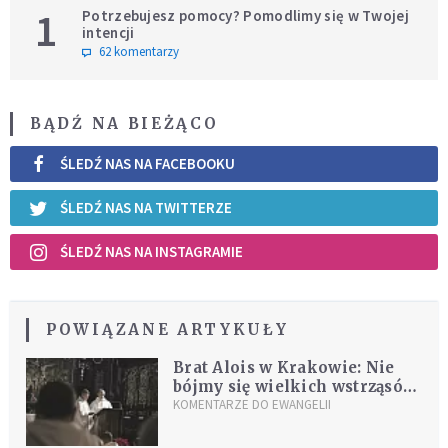
1
Potrzebujesz pomocy? Pomodlimy się w Twojej
intencji
62 komentarzy
BĄDŹ NA BIEŻĄCO
ŚLEDŹ NAS NA FACEBOOKU
ŚLEDŹ NAS NA TWITTERZE
ŚLEDŹ NAS NA INSTAGRAMIE
POWIĄZANE ARTYKUŁY
Brat Alois w Krakowie: Nie
bójmy się wielkich wstrząsów
naszych czasów
KOMENTARZE DO EWANGELII