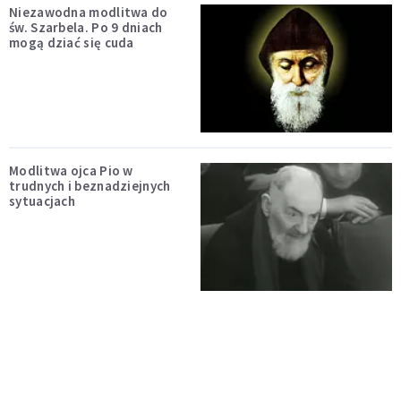
Niezawodna modlitwa do
św. Szarbela. Po 9 dniach
mogą dziać się cuda
Modlitwa ojca Pio w
trudnych i beznadziejnych
sytuacjach