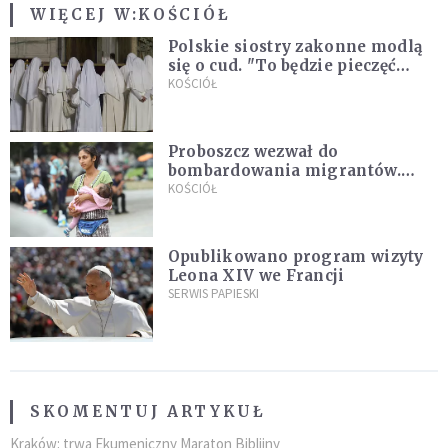
WIĘCEJ W:
KOŚCIÓŁ
Polskie siostry zakonne modlą
się o cud. "To będzie pieczęć
Pana Boga dla naszej wiary"
KOŚCIÓŁ
Proboszcz wezwał do
bombardowania migrantów.
"Masowy ogień przeciwko
KOŚCIÓŁ
najeźdźcom!"
Opublikowano program wizyty
Leona XIV we Francji
SERWIS PAPIESKI
SKOMENTUJ ARTYKUŁ
Kraków: trwa Ekumeniczny Maraton Biblijny