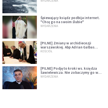
miłości"
WYDARZENIA
Śpiewający ksiądz podbija internet.
"Chcę go na swoim ślubie"
WYDARZENIA
[PILNE] Zmiany w archidiecezji
warszawskiej. Abp Adrian Galbas
wręczył dekrety nowym proboszczom
KOŚCIÓŁ
[PILNE] Podjęto kroki ws. księdza
Sawielewicza. Nie zobaczymy go w
mediach
WYDARZENIA