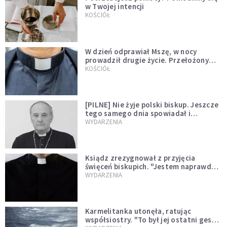
w Twojej intencji
KOŚCIÓŁ
W dzień odprawiał Mszę, w nocy
prowadził drugie życie. Przełożony
kazał mu opuścić zakon
KOŚCIÓŁ
[PILNE] Nie żyje polski biskup. Jeszcze
tego samego dnia spowiadał i
sprawował Mszę świętą
WYDARZENIA
Ksiądz zrezygnował z przyjęcia
święceń biskupich. "Jestem naprawdę
niegodny"
WYDARZENIA
Karmelitanka utonęła, ratując
współsiostry. "To był jej ostatni gest