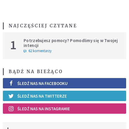
NAJCZĘŚCIEJ CZYTANE
1
Potrzebujesz pomocy? Pomodlimy się w Twojej
intencji
62 komentarzy
BĄDŹ NA BIEŻĄCO
ŚLEDŹ NAS NA FACEBOOKU
ŚLEDŹ NAS NA TWITTERZE
ŚLEDŹ NAS NA INSTAGRAMIE