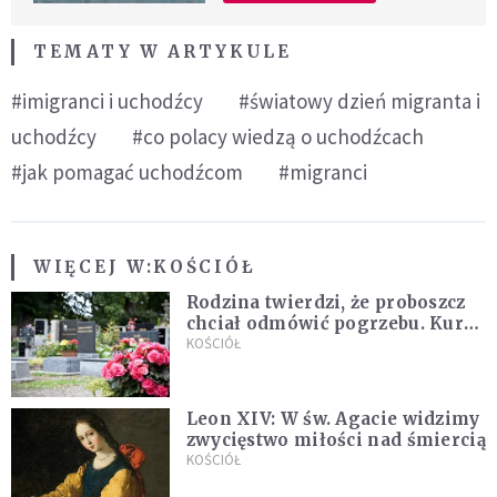
TEMATY W ARTYKULE
#imigranci i uchodźcy
#światowy dzień migranta i
uchodźcy
#co polacy wiedzą o uchodźcach
#jak pomagać uchodźcom
#migranci
WIĘCEJ W:
KOŚCIÓŁ
Rodzina twierdzi, że proboszcz
chciał odmówić pogrzebu. Kuria
zapowiada wyjaśnienia
KOŚCIÓŁ
Leon XIV: W św. Agacie widzimy
zwycięstwo miłości nad śmiercią
KOŚCIÓŁ