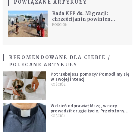
POWIĄZANE ARTYKUŁY
Rada KEP ds. Migracji:
chrześcijanin powinien
widzieć w migrancie brata, a
KOŚCIÓŁ
nie problem
REKOMENDOWANE DLA CIEBIE /
POLECANE ARTYKUŁY
Potrzebujesz pomocy? Pomodlimy się
w Twojej intencji
KOŚCIÓŁ
W dzień odprawiał Mszę, w nocy
prowadził drugie życie. Przełożony
kazał mu opuścić zakon
KOŚCIÓŁ