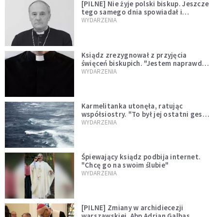
[PILNE] Nie żyje polski biskup. Jeszcze
tego samego dnia spowiadał i
sprawował Mszę świętą
WYDARZENIA
Ksiądz zrezygnował z przyjęcia
święceń biskupich. "Jestem naprawdę
niegodny"
WYDARZENIA
Karmelitanka utonęła, ratując
współsiostry. "To był jej ostatni gest
miłości"
WYDARZENIA
Śpiewający ksiądz podbija internet.
"Chcę go na swoim ślubie"
WYDARZENIA
[PILNE] Zmiany w archidiecezji
warszawskiej. Abp Adrian Galbas