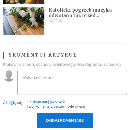
Katolicki pogrzeb muzyka
odwołano tuż przed
uroczystością. Powodem była
KOŚCIÓŁ
przynależność do masonerii
SKOMENTUJ ARTYKUŁ
Kraków: w sobotę obchody Światowego Dnia Migranta i Uchodźcy
Zaloguj się
lub
skomentuj jako Gość
Twój komentarz będzie moderowany
DODAJ KOMENTARZ