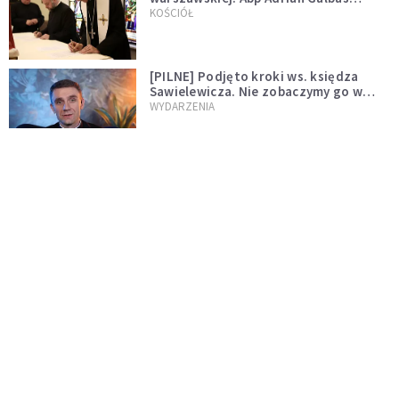
wręczył dekrety nowym proboszczom
KOŚCIÓŁ
[PILNE] Podjęto kroki ws. księdza
Sawielewicza. Nie zobaczymy go w
mediach
WYDARZENIA