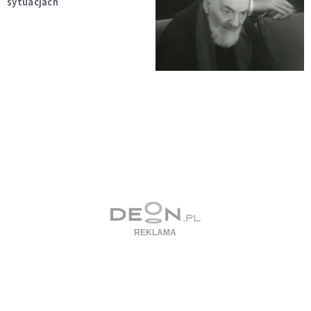
sytuacjach