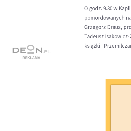
O godz. 9.30 w Kapl
pomordowanych na K
Grzegorz Draus, pro
Tadeusz Isakowicz-Z
książki "Przemilcza