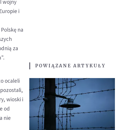
I wojny
Europie i
.
 Polskę na
aszych
odnią za
".
POWIĄZANE ARTYKUŁY
o ocaleli
pozostali,
, wioski i
ie od
a nie