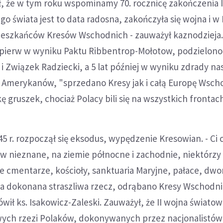
, że w tym roku wspominamy 70. rocznicę zakończenia I
ego świata jest to data radosna, zakończyła się wojna i w 
 mieszkańców Kresów Wschodnich - zauważył kaznodzieja
jpierw w wyniku Paktu Ribbentrop-Mołotow, podzielono
i Związek Radziecki, a 5 lat później w wyniku zdrady n
i Amerykanów, "sprzedano Kresy jak i całą Europę Wsch
 gruszek, chociaż Polacy bili się na wszystkich frontach
45 r. rozpoczął się eksodus, wypędzenie Kresowian. - Ci c
i w nieznane, na ziemie północne i zachodnie, niektórzy 
e cmentarze, kościoły, sanktuaria Maryjne, pałace, dwory
ła dokonana straszliwa rzecz, odrąbano Kresy Wschodn
mówił ks. Isakowicz-Zaleski. Zauważył, że II wojna światow
iwych rzezi Polaków, dokonywanych przez nacjonalistów