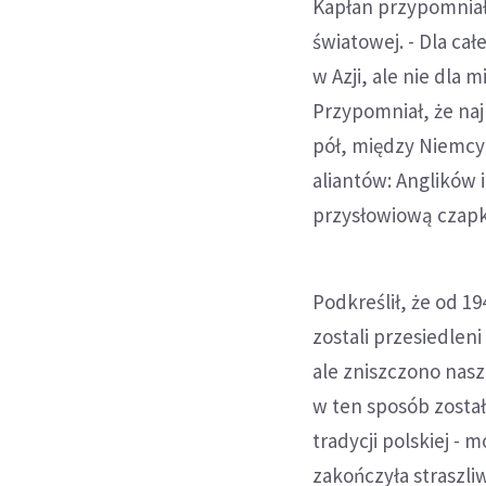
Kapłan przypomniał
światowej. - Dla cał
w Azji, ale nie dla
Przypomniał, że na
pół, między Niemcy 
aliantów: Anglików 
przysłowiową czapkę
Podkreślił, że od 19
zostali przesiedlen
ale zniszczono nasz
w ten sposób zosta
tradycji polskiej - 
zakończyła straszl