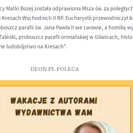
icy Matki Bożej została odprawiona Msza św. za poległych
resach Wschodnich II RP. Eucharystii przewodniczył k
boszcz parafii św. Jana Pawła II we Lwowie, a homilię wyg
aleski, proboszcz parafii ormiańskiej w Gliwicach, histo
ne ludobójstwo na Kresach".
DEON.PL POLECA