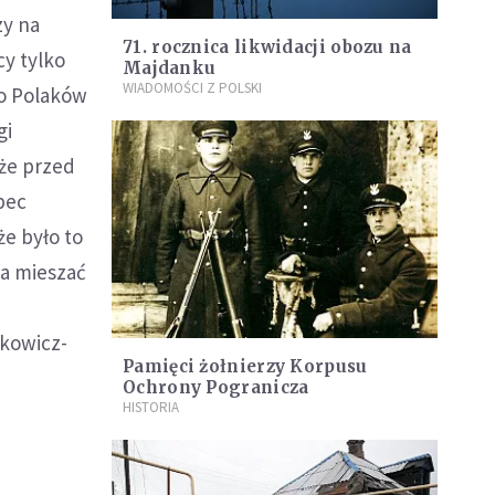
zy na
71. rocznica likwidacji obozu na
cy tylko
Majdanku
WIADOMOŚCI Z POLSKI
wo Polaków
gi
 że przed
bec
że było to
na mieszać
akowicz-
Pamięci żołnierzy Korpusu
Ochrony Pogranicza
HISTORIA