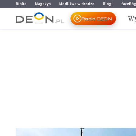
Przejdź do menu głównego
Przejdź do treści
Biblia
Magazyn
Modlitwa w drodze
Blogi
faceBó
Wy
Radio DEON