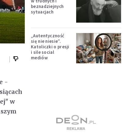
w trudnych i
beznadziejnych
sytuacjach
„Autentyczność
się nie niesie”.
Katoliczki o presji
i sile social
mediów
e -
ysiącach
ej" w
naszym