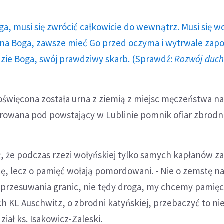
ga, musi się zwrócić całkowicie do wewnątrz. Musi się w
a Boga, zawsze mieć Go przed oczyma i wytrwale zap
dzie Boga, swój prawdziwy skarb. (Sprawdź:
Rozwój duc
oświęcona została urna z ziemią z miejsc męczeństwa na
rowana pod powstający w Lublinie pomnik ofiar zbrodni
, że podczas rzezi wołyńskiej tylko samych kapłanów 
stę, lecz o pamięć wołają pomordowani. - Nie o zemstę 
przesuwania granic, nie tędy droga, my chcemy pamięci
h KL Auschwitz, o zbrodni katyńskiej, przebaczyć to ni
iał ks. Isakowicz-Zaleski.