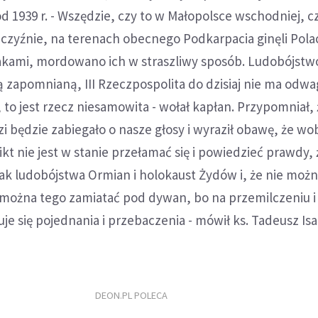
od 1939 r. - Wszędzie, czy to w Małopolsce wschodniej, c
czyźnie, na terenach obecnego Podkarpacia ginęli Pola
olakami, mordowano ich w straszliwy sposób. Ludobójst
zą zapomnianą, III Rzeczpospolita do dzisiaj nie ma odwa
to jest rzecz niesamowita - wołał kapłan. Przypomniał,
i będzie zabiegało o nasze głosy i wyraził obawę, że wo
kt nie jest w stanie przełamać się i powiedzieć prawdy, 
jak ludobójstwa Ormian i holokaust Żydów i, że nie moż
ie można tego zamiatać pod dywan, bo na przemilczeniu i
je się pojednania i przebaczenia - mówił ks. Tadeusz Is
DEON.PL POLECA