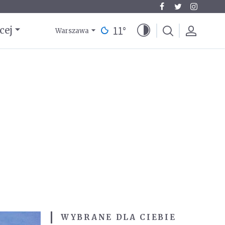
11
°
cej
Warszawa
WYBRANE DLA CIEBIE