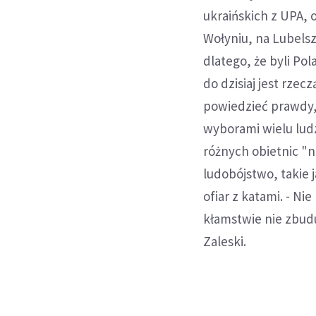
ukraińskich z UPA, 
Wołyniu, na Lubelsz
dlatego, że byli P
do dzisiaj jest rzec
powiedzieć prawdy, 
wyborami wielu ludz
różnych obietnic "ni
ludobójstwo, takie 
ofiar z katami. - N
kłamstwie nie zbudu
Zaleski.