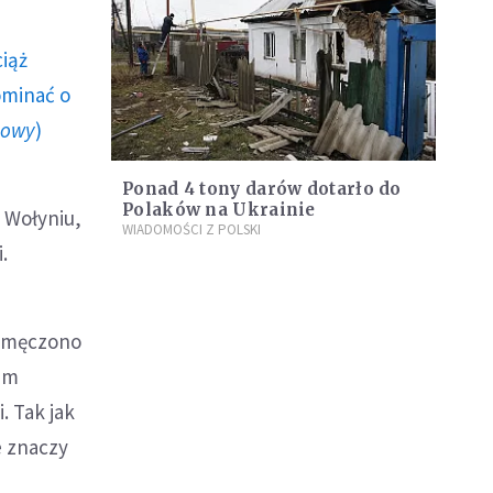
ciąż
ominać o
howy
)
Ponad 4 tony darów dotarło do
Polaków na Ukrainie
 Wołyniu,
WIADOMOŚCI Z POLSKI
.
zamęczono
nam
. Tak jak
e znaczy