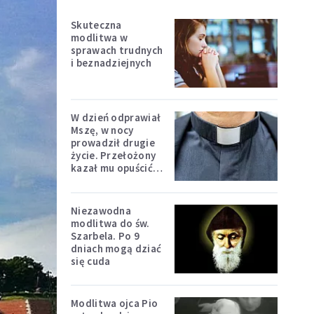
Skuteczna
modlitwa w
sprawach trudnych
i beznadziejnych
W dzień odprawiał
Mszę, w nocy
prowadził drugie
życie. Przełożony
kazał mu opuścić
zakon
Niezawodna
modlitwa do św.
Szarbela. Po 9
dniach mogą dziać
się cuda
Modlitwa ojca Pio