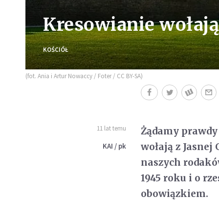
Kresowianie wołają
KOŚCIÓŁ
(fot. Ania i Artur Nowaccy / Foter / CC BY-SA)
11 lat temu
Żądamy prawdy 
wołają z Jasnej
KAI / pk
naszych rodaków
1945 roku i o r
obowiązkiem.