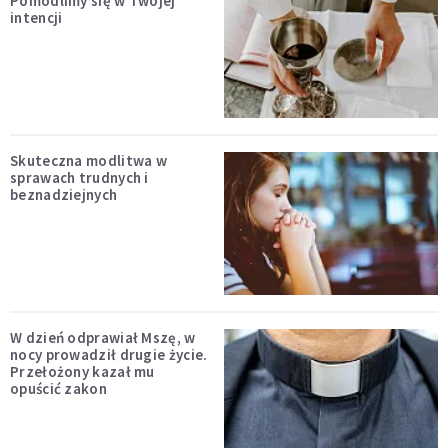
Pomodlimy się w Twojej
intencji
Skuteczna modlitwa w
sprawach trudnych i
beznadziejnych
W dzień odprawiał Mszę, w
nocy prowadził drugie życie.
Przełożony kazał mu
opuścić zakon