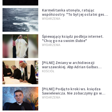
Karmelitanka utonęła, ratując
współsiostry. "To był jej ostatni gest
miłości"
WYDARZENIA
Śpiewający ksiądz podbija internet.
"Chcę go na swoim ślubie"
WYDARZENIA
[PILNE] Zmiany w archidiecezji
warszawskiej. Abp Adrian Galbas
wręczył dekrety nowym proboszczom
KOŚCIÓŁ
[PILNE] Podjęto kroki ws. księdza
Sawielewicza. Nie zobaczymy go w
mediach
WYDARZENIA