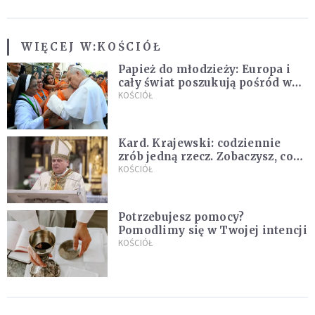
WIĘCEJ W:
KOŚCIÓŁ
Papież do młodzieży: Europa i
cały świat poszukują pośród was
nowych świętych
KOŚCIÓŁ
Kard. Krajewski: codziennie
zrób jedną rzecz. Zobaczysz, co
stanie się z twoim życiem
KOŚCIÓŁ
Potrzebujesz pomocy?
Pomodlimy się w Twojej intencji
KOŚCIÓŁ