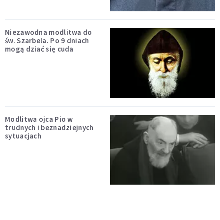
Niezawodna modlitwa do
św. Szarbela. Po 9 dniach
mogą dziać się cuda
Modlitwa ojca Pio w
trudnych i beznadziejnych
sytuacjach