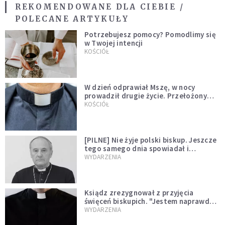
REKOMENDOWANE DLA CIEBIE /
POLECANE ARTYKUŁY
Potrzebujesz pomocy? Pomodlimy się
w Twojej intencji
KOŚCIÓŁ
W dzień odprawiał Mszę, w nocy
prowadził drugie życie. Przełożony
kazał mu opuścić zakon
KOŚCIÓŁ
[PILNE] Nie żyje polski biskup. Jeszcze
tego samego dnia spowiadał i
sprawował Mszę świętą
WYDARZENIA
Ksiądz zrezygnował z przyjęcia
święceń biskupich. "Jestem naprawdę
niegodny"
WYDARZENIA