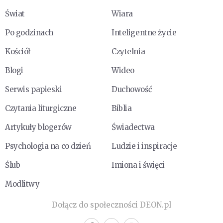
Świat
Wiara
Po godzinach
Inteligentne życie
Kościół
Czytelnia
Blogi
Wideo
Serwis papieski
Duchowość
Czytania liturgiczne
Biblia
Artykuły blogerów
Świadectwa
Psychologia na co dzień
Ludzie i inspiracje
Ślub
Imiona i święci
Modlitwy
Dołącz do społeczności DEON.pl