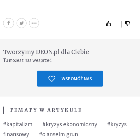
Tworzymy DEON.pl dla Ciebie
Tu możesz nas wesprzeć.
WSPOMÓŻ NAS
TEMATY W ARTYKULE
#kapitalizm
#kryzys ekonomiczny
#kryzys
finansowy
#o anselm grun