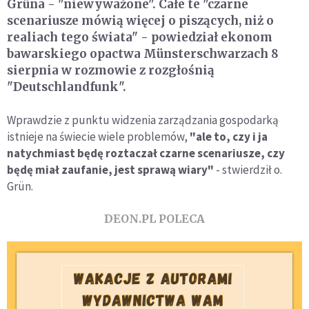
Grüna - "niewyważone". Całe te "czarne
scenariusze mówią więcej o piszących, niż o
realiach tego świata" - powiedział ekonom
bawarskiego opactwa Münsterschwarzach 8
sierpnia w rozmowie z rozgłośnią
"Deutschlandfunk".
Wprawdzie z punktu widzenia zarządzania gospodarką
istnieje na świecie wiele problemów,
"ale to, czy i ja
natychmiast będę roztaczał czarne scenariusze, czy
będę miał zaufanie, jest sprawą wiary"
- stwierdził o.
Grün.
DEON.PL POLECA