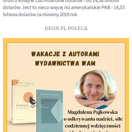
urósł o kolejne 238 miliardów dolarów - do 14,58 biliona
dolarów. Jest to nieco więcej niż amerykańskie PKB - 14,53
biliona dolarów za miniony 2010 rok.
DEON.PL POLECA