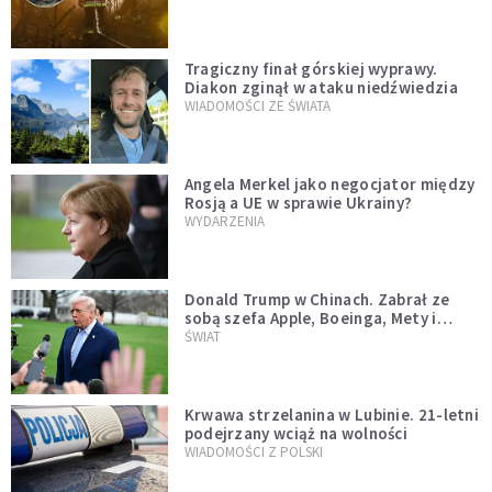
Tragiczny finał górskiej wyprawy.
Diakon zginął w ataku niedźwiedzia
WIADOMOŚCI ZE ŚWIATA
Angela Merkel jako negocjator między
Rosją a UE w sprawie Ukrainy?
WYDARZENIA
Donald Trump w Chinach. Zabrał ze
sobą szefa Apple, Boeinga, Mety i
Muska
ŚWIAT
Krwawa strzelanina w Lubinie. 21-letni
podejrzany wciąż na wolności
WIADOMOŚCI Z POLSKI