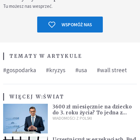
Tu możesz nas wesprzeć.
WSPOMÓŻ NAS
TEMATY W ARTYKULE
#gospodarka
#kryzys
#usa
#wall street
WIĘCEJ W:
ŚWIAT
3600 zł miesięcznie na dziecko
do 3. roku życia? To jedna z
propozycji programu "Rozwój
WIADOMOŚCI Z POLSKI
Plus"
Uczestniczył w egzekucjach. Pod