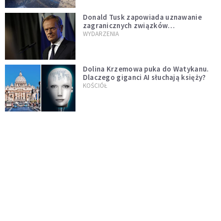
Donald Tusk zapowiada uznawanie
zagranicznych związków
jednopłciowych. "Państwo oblało ten
WYDARZENIA
test"
Dolina Krzemowa puka do Watykanu.
Dlaczego giganci AI słuchają księży?
KOŚCIÓŁ