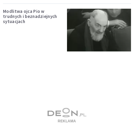
Modlitwa ojca Pio w
trudnych i beznadziejnych
sytuacjach