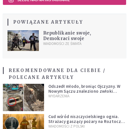
POWIĄZANE ARTYKUŁY
Republikanie swoje,
Demokraci swoje
WIADOMOŚCI ZE ŚWIATA
REKOMENDOWANE DLA CIEBIE /
POLECANE ARTYKUŁY
Odszedł młodo, broniąc Ojczyzny. W
Nowym Sączu znaleziono zwłoki
mężczyzny z czasów potopu
WYDARZENIA
szwedzkiego
Cud wśród niszczycielskiego ognia.
Strażacy gaszący pożary na Roztoczu
opublikowali niezwykłe zdjęcie
WIADOMOŚCI Z POLSKI