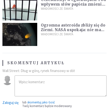
wpływem słów papieża zmienił
zdanie
WIADOMOŚCI ZE ŚWIATA
Ogromna asteroida zbliży się do
Ziemi. NASA uspokaja: nie ma
zagrożenia
WIADOMOŚCI ZE ŚWIATA
SKOMENTUJ ARTYKUŁ
Wall Street: Dług w górę, rynek finansowy w dół
Zaloguj się
lub
skomentuj jako Gość
Twój komentarz będzie moderowany