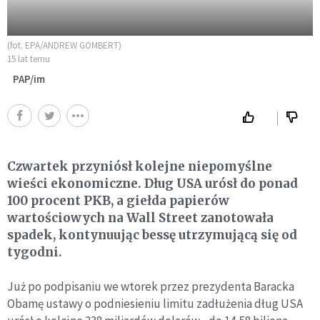
(fot. EPA/ANDREW GOMBERT)
15 lat temu
PAP/im
Czwartek przyniósł kolejne niepomyślne
wieści ekonomiczne. Dług USA urósł do ponad
100 procent PKB, a giełda papierów
wartościowych na Wall Street zanotowała
spadek, kontynuując bessę utrzymującą się od
tygodni.
Już po podpisaniu we wtorek przez prezydenta Baracka
Obamę ustawy o podniesieniu limitu zadłużenia dług USA