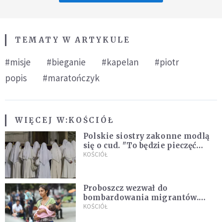
TEMATY W ARTYKULE
#misje
#bieganie
#kapelan
#piotr
popis
#maratończyk
WIĘCEJ W:
KOŚCIÓŁ
Polskie siostry zakonne modlą
się o cud. "To będzie pieczęć
Pana Boga dla naszej wiary"
KOŚCIÓŁ
Proboszcz wezwał do
bombardowania migrantów.
"Masowy ogień przeciwko
KOŚCIÓŁ
najeźdźcom!"