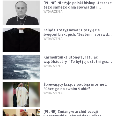
[PILNE] Nie żyje polski biskup. Jeszcze
tego samego dnia spowiadał i
sprawował Mszę świętą
WYDARZENIA
Ksiądz zrezygnował z przyjęcia
święceń biskupich. "Jestem naprawdę
niegodny"
WYDARZENIA
Karmelitanka utonęła, ratując
współsiostry. "To był jej ostatni gest
miłości"
WYDARZENIA
Śpiewający ksiądz podbija internet.
"Chcę go na swoim ślubie"
WYDARZENIA
[PILNE] Zmiany w archidiecezji
warszawskiej. Abp Adrian Galbas