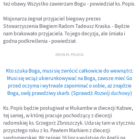
też obawy. Wszystko zawierzam Bogu - powiedział ks. Popis.
Misjonarza żegnał przyjaciel biegowy prezes
Stowarzyszenia Biegiem Radom Tadeusz Kraska. - Będzie
nam brakowało przyjaciela. To jego decyzja, ale śmiała i
godna podkreślenia - powiedział.
DEON.PL POLECA
Kto szuka Boga, musi się zwrócić całkowicie do wewnątrz.
Musi się wciąż ukierunkowywać na Boga, zawsze mieć Go
przed oczyma i wytrwale zapominać o sobie, aż znajdzie
Boga, swój prawdziwy skarb. (Sprawdź:
Rozwój duchowy
)
Ks. Popis będzie posługiwał w Mukambe w diecezji Kabwe,
tej samej, w której pracuje pochodzący z diecezji
radomskiej ks. Grzegorz Zbroszczyk. Uda się tam w styczniu
przyszłego roku z ks. Pawłem Markiem z diecezji
sandomierskiej. Wcześniej 16 lipca wylatuje do Anglii na