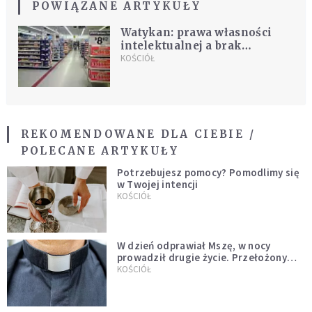
POWIĄZANE ARTYKUŁY
Watykan: prawa własności
intelektualnej a brak
lekarstw
KOŚCIÓŁ
REKOMENDOWANE DLA CIEBIE /
POLECANE ARTYKUŁY
Potrzebujesz pomocy? Pomodlimy się
w Twojej intencji
KOŚCIÓŁ
W dzień odprawiał Mszę, w nocy
prowadził drugie życie. Przełożony
kazał mu opuścić zakon
KOŚCIÓŁ