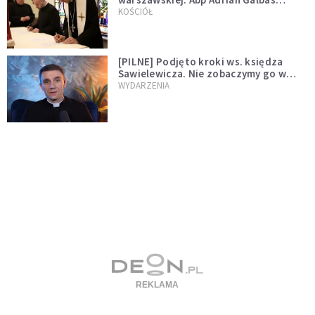
wręczył dekrety nowym proboszczom
KOŚCIÓŁ
[PILNE] Podjęto kroki ws. księdza
Sawielewicza. Nie zobaczymy go w
mediach
WYDARZENIA