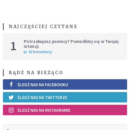
NAJCZĘŚCIEJ CZYTANE
1
Potrzebujesz pomocy? Pomodlimy się w Twojej
intencji
62 komentarzy
BĄDŹ NA BIEŻĄCO
ŚLEDŹ NAS NA FACEBOOKU
ŚLEDŹ NAS NA TWITTERZE
ŚLEDŹ NAS NA INSTAGRAMIE