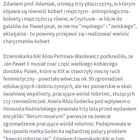
Zdaniem prof. Adamiak, istnieją trzy płaszczyzny, w którym
objawia się równość kobiet i mężczyzn - antropologiczna -
kobiety i mężczyźni są równe; w Crystusie - w liście do
galatów św. Paweł pisał, że nie ma "męskiego" i "żeńskiego",
eklazjalna - tu powinny przejawić się i realizować wielość
charyzmatów kobiet.
Dziennikarka KAI Alina Petrowa-Wasilewicz podkreśliła, że
Jan Paweł II musiał znać część wielkiego kobiecego
dorobku Polek, które w XIX w. stworzyły mocny ruch
feministyczny - powstało wówczas ok. 50 zgromadzeń
edukacyjnych i dobroczynnych, ale też pionierskie w skali
światowej wspólnoty, pracujące wśród robotnic, służących
czy rzemieślniczek. Aniela Róża Godecka pod wpływem o.
Honorata Koźmińskiego powołała trzy lata przed wydaniem
encykliki "Rerum novarum" pierwsze na świecie
zgromadzenie pracujące wśród robotnic. Podejmowała w
ten sposób matka Godecka najbardziej palący problem
"kwestii robotniczej". Zdaniem dziennikarki KAI w tym