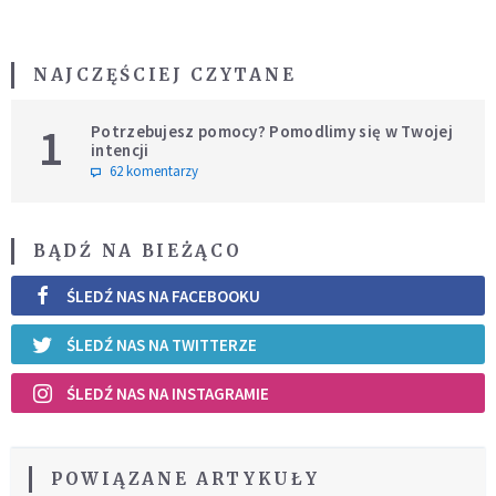
NAJCZĘŚCIEJ CZYTANE
1
Potrzebujesz pomocy? Pomodlimy się w Twojej
intencji
62 komentarzy
BĄDŹ NA BIEŻĄCO
ŚLEDŹ NAS NA FACEBOOKU
ŚLEDŹ NAS NA TWITTERZE
ŚLEDŹ NAS NA INSTAGRAMIE
POWIĄZANE ARTYKUŁY