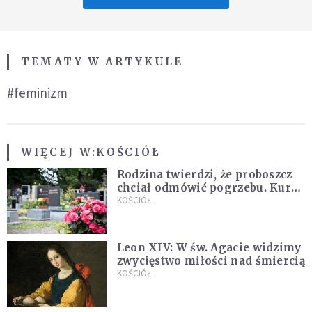
TEMATY W ARTYKULE
#feminizm
WIĘCEJ W:
KOŚCIÓŁ
Rodzina twierdzi, że proboszcz
chciał odmówić pogrzebu. Kuria
zapowiada wyjaśnienia
KOŚCIÓŁ
Leon XIV: W św. Agacie widzimy
zwycięstwo miłości nad śmiercią
KOŚCIÓŁ