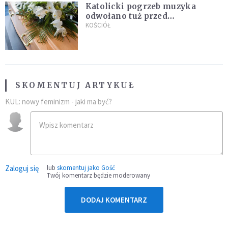
Katolicki pogrzeb muzyka
odwołano tuż przed
uroczystością. Powodem była
KOŚCIÓŁ
przynależność do masonerii
SKOMENTUJ ARTYKUŁ
KUL: nowy feminizm - jaki ma być?
Zaloguj się
lub
skomentuj jako Gość
Twój komentarz będzie moderowany
DODAJ KOMENTARZ