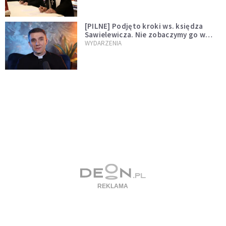
[PILNE] Podjęto kroki ws. księdza
Sawielewicza. Nie zobaczymy go w
mediach
WYDARZENIA