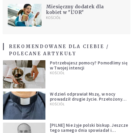
Miesięczny dodatek dla
kobiet w "L’OR"
KOŚCIÓŁ
REKOMENDOWANE DLA CIEBIE /
POLECANE ARTYKUŁY
Potrzebujesz pomocy? Pomodlimy się
w Twojej intencji
KOŚCIÓŁ
W dzień odprawiał Mszę, w nocy
prowadził drugie życie. Przełożony
kazał mu opuścić zakon
KOŚCIÓŁ
[PILNE] Nie żyje polski biskup. Jeszcze
tego samego dnia spowiadał i