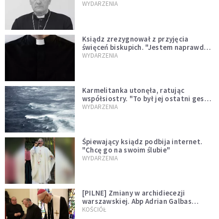
sprawował Mszę świętą
WYDARZENIA
Ksiądz zrezygnował z przyjęcia
święceń biskupich. "Jestem naprawdę
niegodny"
WYDARZENIA
Karmelitanka utonęła, ratując
współsiostry. "To był jej ostatni gest
miłości"
WYDARZENIA
Śpiewający ksiądz podbija internet.
"Chcę go na swoim ślubie"
WYDARZENIA
[PILNE] Zmiany w archidiecezji
warszawskiej. Abp Adrian Galbas
wręczył dekrety nowym proboszczom
KOŚCIÓŁ