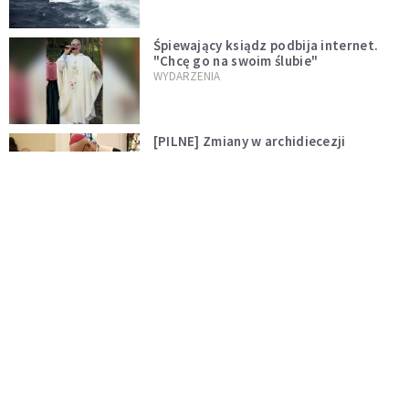
Śpiewający ksiądz podbija internet.
"Chcę go na swoim ślubie"
WYDARZENIA
[PILNE] Zmiany w archidiecezji
warszawskiej. Abp Adrian Galbas
wręczył dekrety nowym proboszczom
KOŚCIÓŁ
[PILNE] Podjęto kroki ws. księdza
Sawielewicza. Nie zobaczymy go w
mediach
WYDARZENIA