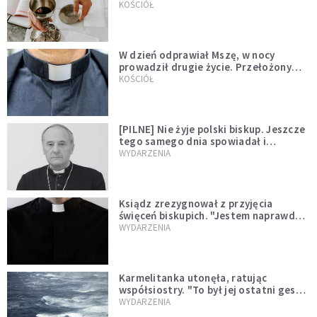
KOŚCIÓŁ
W dzień odprawiał Mszę, w nocy
prowadził drugie życie. Przełożony
kazał mu opuścić zakon
KOŚCIÓŁ
[PILNE] Nie żyje polski biskup. Jeszcze
tego samego dnia spowiadał i
sprawował Mszę świętą
WYDARZENIA
Ksiądz zrezygnował z przyjęcia
święceń biskupich. "Jestem naprawdę
niegodny"
WYDARZENIA
Karmelitanka utonęła, ratując
współsiostry. "To był jej ostatni gest
miłości"
WYDARZENIA