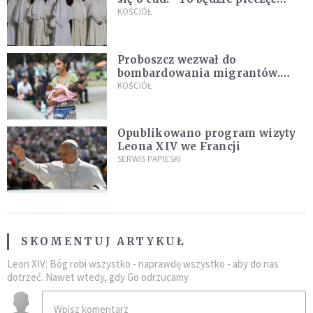
Pana Boga dla naszej wiary"
KOŚCIÓŁ
Proboszcz wezwał do
bombardowania migrantów.
"Masowy ogień przeciwko
KOŚCIÓŁ
najeźdźcom!"
Opublikowano program wizyty
Leona XIV we Francji
SERWIS PAPIESKI
SKOMENTUJ ARTYKUŁ
Leon XIV: Bóg robi wszystko - naprawdę wszystko - aby do nas
dotrzeć. Nawet wtedy, gdy Go odrzucamy