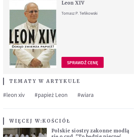
Leon XIV
Tomasz P. Terlikowski
SPRAWDŹ CENĘ
TEMATY W ARTYKULE
#leon xiv
#papież Leon
#wiara
WIĘCEJ W:
KOŚCIÓŁ
Polskie siostry zakonne modlą
się o cud. "To będzie pieczęć