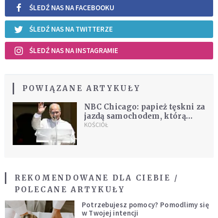
ŚLEDŹ NAS NA FACEBOOKU
ŚLEDŹ NAS NA TWITTERZE
ŚLEDŹ NAS NA INSTAGRAMIE
POWIĄZANE ARTYKUŁY
NBC Chicago: papież tęskni za
jazdą samochodem, którą
kiedyś nazwał „pełnym
KOŚCIÓŁ
relaksem”
REKOMENDOWANE DLA CIEBIE /
POLECANE ARTYKUŁY
Potrzebujesz pomocy? Pomodlimy się
w Twojej intencji