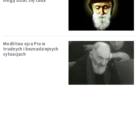
mogą dziać się cuda
Modlitwa ojca Pio w
trudnych i beznadziejnych
sytuacjach