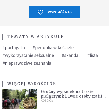
WSPOMÓŻ NAS
TEMATY W ARTYKULE
#portugalia
#pedofilia w kościele
#wykorzystanie seksualne
#skandal
#lista
#nieprawdziwe zeznania
WIĘCEJ W:
KOŚCIÓŁ
Groźny wypadek na trasie
pielgrzymki. Dwie osoby trafiły
do szpitala
KOŚCIÓŁ