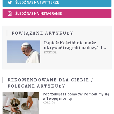
ŚLEDŹ NAS NA TWITTERZE
ŚLEDŹ NAS NA INSTAGRAMIE
POWIĄZANE ARTYKUŁY
Papież: Kościół nie może
ukrywać tragedii nadużyć. I
nie wystarczy prosić o
KOŚCIÓŁ
przebaczenie
REKOMENDOWANE DLA CIEBIE /
POLECANE ARTYKUŁY
Potrzebujesz pomocy? Pomodlimy się
w Twojej intencji
KOŚCIÓŁ