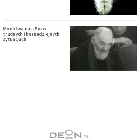
Modlitwa ojca Pio w
trudnych i beznadziejnych
sytuacjach