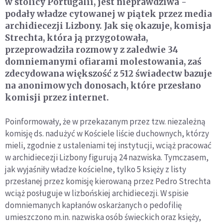
w stolicy Portugalii, jest nieprawdziwa -
podały władze cytowanej w piątek przez media
archidiecezji Lizbony. Jak się okazuje, komisja
Strechta, która ją przygotowała,
przeprowadziła rozmowy z zaledwie 34
domniemanymi ofiarami molestowania, zaś
zdecydowana większość z 512 świadectw bazuje
na anonimowych donosach, które przesłano
komisji przez internet.
Poinformowały, że w przekazanym przez tzw. niezależną
komisję ds. nadużyć w Kościele liście duchownych, którzy
mieli, zgodnie z ustaleniami tej instytucji, wciąż pracować
w archidiecezji Lizbony figurują 24 nazwiska. Tymczasem,
jak wyjaśniły władze kościelne, tylko 5 księży z listy
przesłanej przez komisję kierowaną przez Pedro Strechta
wciąż posługuje w lizbońskiej archidiecezji. W spisie
domniemanych kapłanów oskarżanych o pedofilię
umieszczono m.in. nazwiska osób świeckich oraz księży,