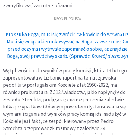
zweryfikować zarzuty z ofiarami.
DEON.PL POLECA
Kto szuka Boga, musi się zwrócić całkowicie do wewnątrz.
Musi się wciąż ukierunkowywać na Boga, zawsze mieć Go
przed oczyma i wytrwale zapominać o sobie, aż znajdzie
Boga, swój prawdziwy skarb. (Sprawdź:
Rozwój duchowy
)
Wątpliwości co do wyników pracy komisji, która 13 lutego
zaprezentowała w Lizbonie raport na temat zjawiska
pedofilii w portugalskim Kościele z lat 1950-2022, ma
również prokuratura. Z 512 świadectw, jakie napłynęły do
zespołu Strechta, podjęła się ona rozpatrzenia zaledwie
kilka przypadków. Głównym powodem dystansowania się
wymiaru ścigania od wyników pracy komisji ds. nadużyć w
Kościele jest fakt, że zespół kierowany przez Pedro
Strechta przeprowadził rozmowy z zaledwie 34