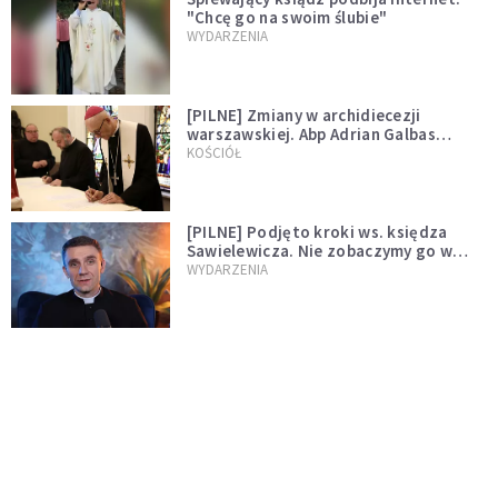
"Chcę go na swoim ślubie"
WYDARZENIA
[PILNE] Zmiany w archidiecezji
warszawskiej. Abp Adrian Galbas
wręczył dekrety nowym proboszczom
KOŚCIÓŁ
[PILNE] Podjęto kroki ws. księdza
Sawielewicza. Nie zobaczymy go w
mediach
WYDARZENIA