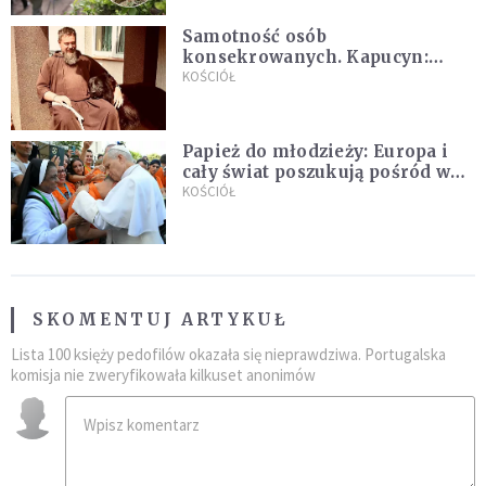
Samotność osób
konsekrowanych. Kapucyn:
Życie w pojedynkę rzadko jest
KOŚCIÓŁ
sielanką
Papież do młodzieży: Europa i
cały świat poszukują pośród was
nowych świętych
KOŚCIÓŁ
SKOMENTUJ ARTYKUŁ
Lista 100 księży pedofilów okazała się nieprawdziwa. Portugalska
komisja nie zweryfikowała kilkuset anonimów