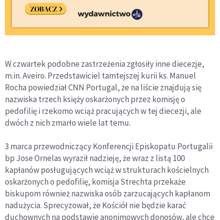
W czwartek podobne zastrzeżenia zgłosiły inne diecezje,
m.in. Aveiro. Przedstawiciel tamtejszej kurii ks. Manuel
Rocha powiedział CNN Portugal, że na liście znajdują się
nazwiska trzech księży oskarżonych przez komisję o
pedofilię i rzekomo wciąż pracujących w tej diecezji, ale
dwóch z nich zmarło wiele lat temu.
3 marca przewodniczący Konferencji Episkopatu Portugalii
bp Jose Ornelas wyraził nadzieję, że wraz z listą 100
kapłanów posługujących wciąż w strukturach kościelnych
oskarżonych o pedofilię, komisja Strechta przekaże
biskupom również nazwiska osób zarzucających kapłanom
nadużycia. Sprecyzował, że Kościół nie będzie karać
duchownych na podstawie anonimowych donosów, ale chce