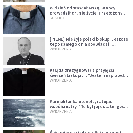
W dzień odprawiał Mszę, w nocy
prowadził drugie życie. Przełożony
kazał mu opuścić zakon
KOŚCIÓŁ
[PILNE] Nie żyje polski biskup. Jeszcze
tego samego dnia spowiadał i
sprawował Mszę świętą
WYDARZENIA
Ksiądz zrezygnował z przyjęcia
święceń biskupich. "Jestem naprawdę
niegodny"
WYDARZENIA
Karmelitanka utonęła, ratując
współsiostry. "To był jej ostatni gest
miłości"
WYDARZENIA
Śpiewający ksiądz podbija internet.