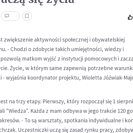
 zwiększenie aktywności społecznej i obywatelskiej
 - Chodzi o zdobycie takich umiejętności, wiedzy i
 pozwolą matkom wyjść z instytucji pomocowych i zacz
ycie. Życie, w którym same zapewnią potrzebne warunki
ci - wyjaśnia koordynator projektu, Wioletta Jóźwiak-Maj
est na trzy etapy. Pierwszy, który rozpoczął się 1 sierpni
ali "Wiedza". Każda z mam odbywa w jego trakcie 120 g
akresów. - To są warsztaty, spotkania indywidualne i kon
chrzak. Uczestniczki uczą się zasad rynku pracy, zdoby