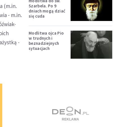
modlitwa do św.
 (m.in.
Szarbela. Po 9
dniach mogą dziać
ia - m.in.
się cuda
óźwiak-
oich
Modlitwa ojca Pio
w trudnych i
ażystką -
beznadziejnych
sytuacjach