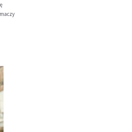
ę
umaczy