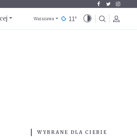
11
°
cej
Warszawa
WYBRANE DLA CIEBIE