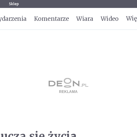
g
Sklep
Wię
darzenia
Komentarze
Wiara
Wideo
uczą się życia