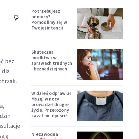
Potrzebujesz
pomocy?
Pomodlimy się w
Twojej intencji
Skuteczna
modlitwa w
ąć bez
sprawach trudnych
i beznadziejnych
 dla
chrzak.
W dzień odprawiał
Mszę, w nocy
prowadził drugie
a,
życie. Przełożony
odzin
kazał mu opuścić
zakon
sultacje -
Niezawodna
wają