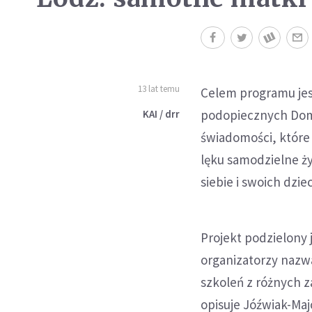
13 lat temu
Celem programu jest
podopiecznych Domu.
KAI / drr
świadomości, które
lęku samodzielne ż
siebie i swoich dzie
Projekt podzielony j
organizatorzy nazw
szkoleń z różnych z
opisuje Jóźwiak-Maj