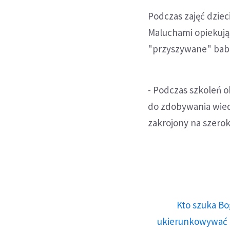
Podczas zajęć dziec
Maluchami opiekują 
"przyszywane" babci
- Podczas szkoleń o
do zdobywania wiedz
zakrojony na szerok
Kto szuka Bo
ukierunkowywać n