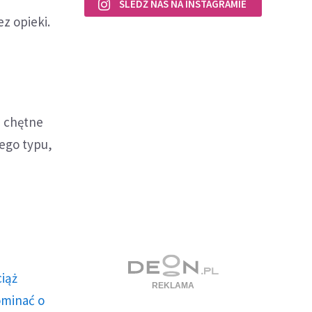
ŚLEDŹ NAS NA INSTAGRAMIE
ez opieki.
i chętne
tego typu,
ciąż
ominać o