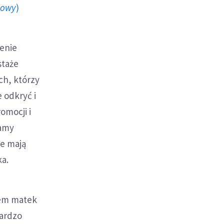
howy
)
zenie
staże
ch, którzy
 odkryć i
omocji i
mamy
ie mają
ka.
iem matek
Bardzo