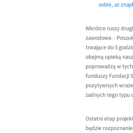
sobie, aż znaj
Wkrótce ruszy drug
zawodowe. - Poszuk
trwające do 5 godz
obejmą opieką nasz
poprowadzą w tych d
funduszy Fundacji S
pozytywnych wrażeń
żadnych tego typu d
Ostatni etap proje
będzie rozpoznanie 