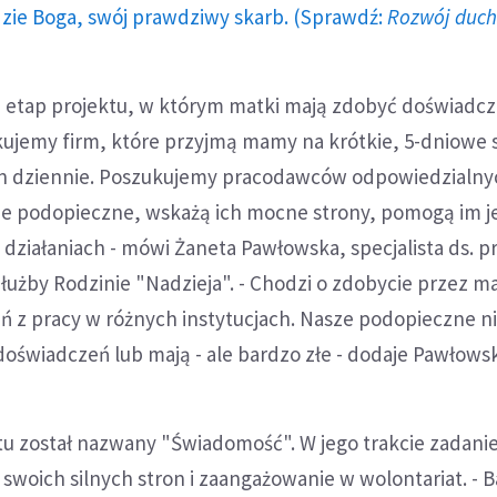
dzie Boga, swój prawdziwy skarb. (Sprawdź:
Rozwój duc
i etap projektu, w którym matki mają zdobyć doświadc
ujemy firm, które przyjmą mamy na krótkie, 5-dniowe 
in dziennie. Poszukujemy pracodawców odpowiedzialny
e podopieczne, wskażą ich mocne strony, pomogą im je
ziałaniach - mówi Żaneta Pawłowska, specjalista ds. pr
łużby Rodzinie "Nadzieja". - Chodzi o zdobycie przez 
 z pracy w różnych instytucjach. Nasze podopieczne n
oświadczeń lub mają - ale bardzo złe - dodaje Pawłows
ktu został nazwany "Świadomość". W jego trakcie zadan
swoich silnych stron i zaangażowanie w wolontariat. - 