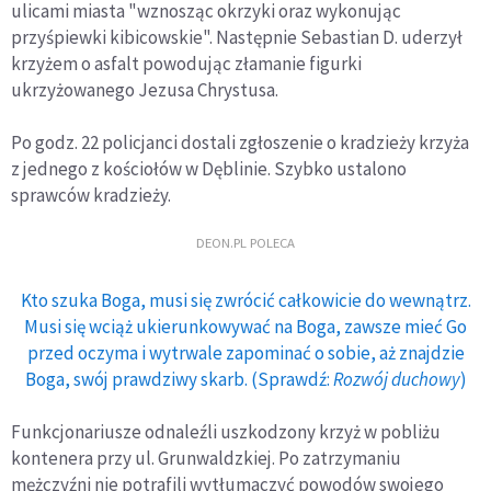
ulicami miasta "wznosząc okrzyki oraz wykonując
przyśpiewki kibicowskie". Następnie Sebastian D. uderzył
krzyżem o asfalt powodując złamanie figurki
ukrzyżowanego Jezusa Chrystusa.
Po godz. 22 policjanci dostali zgłoszenie o kradzieży krzyża
z jednego z kościołów w Dęblinie. Szybko ustalono
sprawców kradzieży.
DEON.PL POLECA
Kto szuka Boga, musi się zwrócić całkowicie do wewnątrz.
Musi się wciąż ukierunkowywać na Boga, zawsze mieć Go
przed oczyma i wytrwale zapominać o sobie, aż znajdzie
Boga, swój prawdziwy skarb. (Sprawdź:
Rozwój duchowy
)
Funkcjonariusze odnaleźli uszkodzony krzyż w pobliżu
kontenera przy ul. Grunwaldzkiej. Po zatrzymaniu
mężczyźni nie potrafili wytłumaczyć powodów swojego