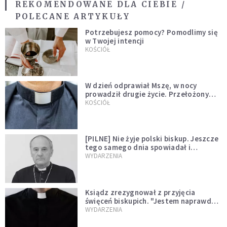
REKOMENDOWANE DLA CIEBIE /
POLECANE ARTYKUŁY
Potrzebujesz pomocy? Pomodlimy się
w Twojej intencji
KOŚCIÓŁ
W dzień odprawiał Mszę, w nocy
prowadził drugie życie. Przełożony
kazał mu opuścić zakon
KOŚCIÓŁ
[PILNE] Nie żyje polski biskup. Jeszcze
tego samego dnia spowiadał i
sprawował Mszę świętą
WYDARZENIA
Ksiądz zrezygnował z przyjęcia
święceń biskupich. "Jestem naprawdę
niegodny"
WYDARZENIA