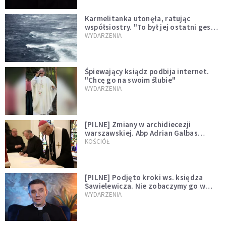
Karmelitanka utonęła, ratując
współsiostry. "To był jej ostatni gest
miłości"
WYDARZENIA
Śpiewający ksiądz podbija internet.
"Chcę go na swoim ślubie"
WYDARZENIA
[PILNE] Zmiany w archidiecezji
warszawskiej. Abp Adrian Galbas
wręczył dekrety nowym proboszczom
KOŚCIÓŁ
[PILNE] Podjęto kroki ws. księdza
Sawielewicza. Nie zobaczymy go w
mediach
WYDARZENIA