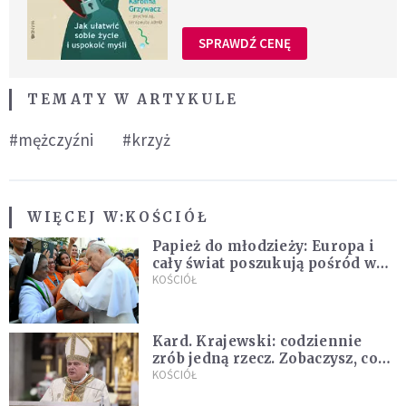
SPRAWDŹ CENĘ
TEMATY W ARTYKULE
#mężczyźni
#krzyż
WIĘCEJ W:
KOŚCIÓŁ
Papież do młodzieży: Europa i
cały świat poszukują pośród was
nowych świętych
KOŚCIÓŁ
Kard. Krajewski: codziennie
zrób jedną rzecz. Zobaczysz, co
stanie się z twoim życiem
KOŚCIÓŁ