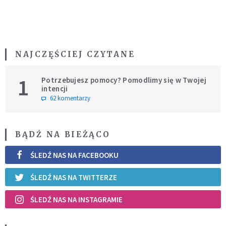
NAJCZĘŚCIEJ CZYTANE
1
Potrzebujesz pomocy? Pomodlimy się w Twojej
intencji
62 komentarzy
BĄDŹ NA BIEŻĄCO
ŚLEDŹ NAS NA FACEBOOKU
ŚLEDŹ NAS NA TWITTERZE
ŚLEDŹ NAS NA INSTAGRAMIE