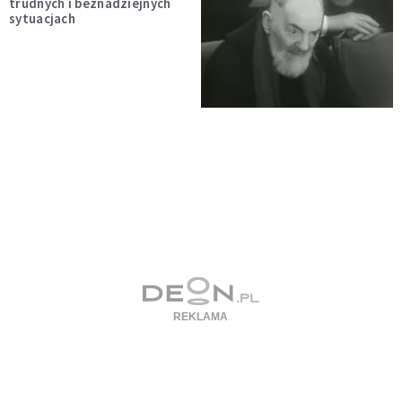
trudnych i beznadziejnych
sytuacjach