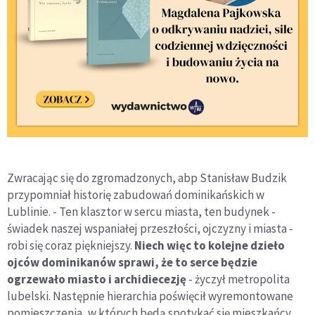
Zwracając się do zgromadzonych, abp Stanisław Budzik
przypomniał historię zabudowań dominikańskich w
Lublinie. - Ten klasztor w sercu miasta, ten budynek -
świadek naszej wspaniałej przeszłości, ojczyzny i miasta -
robi się coraz piękniejszy.
Niech więc to kolejne dzieło
ojców dominikanów sprawi, że to serce będzie
ogrzewało miasto i archidiecezję
- życzył metropolita
lubelski. Następnie hierarchia poświęcił wyremontowane
pomieszczenia, w których będą spotykać się mieszkańcy