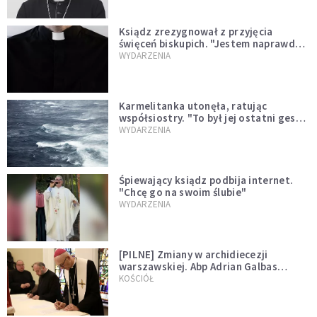
Ksiądz zrezygnował z przyjęcia
święceń biskupich. "Jestem naprawdę
niegodny"
WYDARZENIA
Karmelitanka utonęła, ratując
współsiostry. "To był jej ostatni gest
miłości"
WYDARZENIA
Śpiewający ksiądz podbija internet.
"Chcę go na swoim ślubie"
WYDARZENIA
[PILNE] Zmiany w archidiecezji
warszawskiej. Abp Adrian Galbas
wręczył dekrety nowym proboszczom
KOŚCIÓŁ