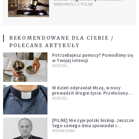
Równości i kontrmanifestacji
WIADOMOŚCI Z POLSKI
REKOMENDOWANE DLA CIEBIE /
POLECANE ARTYKUŁY
Potrzebujesz pomocy? Pomodlimy się
w Twojej intencji
KOŚCIÓŁ
W dzień odprawiał Mszę, w nocy
prowadził drugie życie. Przełożony
kazał mu opuścić zakon
KOŚCIÓŁ
[PILNE] Nie żyje polski biskup. Jeszcze
tego samego dnia spowiadał i
sprawował Mszę świętą
WYDARZENIA