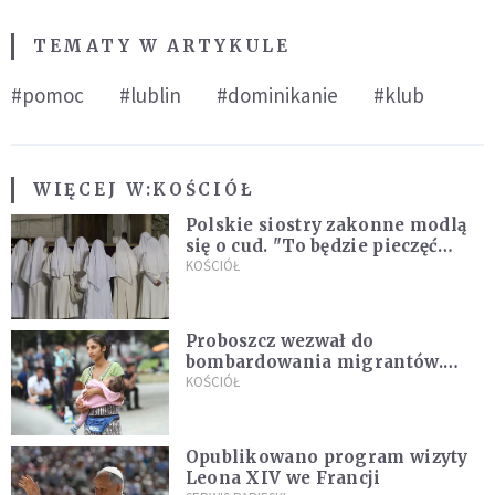
TEMATY W ARTYKULE
#pomoc
#lublin
#dominikanie
#klub
WIĘCEJ W:
KOŚCIÓŁ
Polskie siostry zakonne modlą
się o cud. "To będzie pieczęć
Pana Boga dla naszej wiary"
KOŚCIÓŁ
Proboszcz wezwał do
bombardowania migrantów.
"Masowy ogień przeciwko
KOŚCIÓŁ
najeźdźcom!"
Opublikowano program wizyty
Leona XIV we Francji