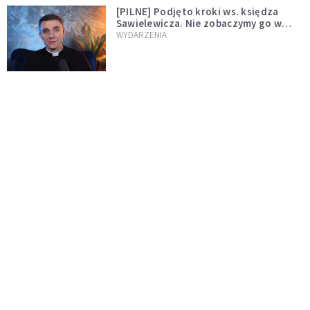
[PILNE] Podjęto kroki ws. księdza
Sawielewicza. Nie zobaczymy go w
mediach
WYDARZENIA