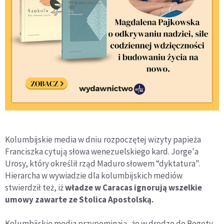
Kolumbijskie media w dniu rozpoczętej wizyty papieża
Franciszka cytują słowa wenezuelskiego kard. Jorge'a
Urosy, który określił rząd Maduro słowem “dyktatura".
Hierarcha w wywiadzie dla kolumbijskich mediów
stwierdził też, iż
władze w Caracas ignorują wszelkie
umowy zawarte ze Stolica Apostolską.
Kolumbijskie media przypominają, że w drodze do Bogoty