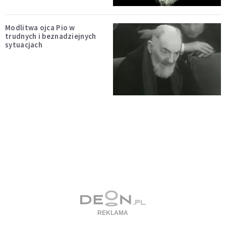
Modlitwa ojca Pio w
trudnych i beznadziejnych
sytuacjach