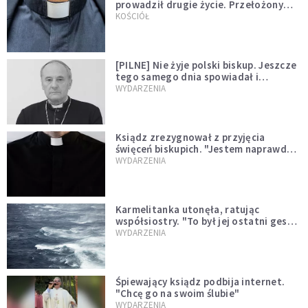
prowadził drugie życie. Przełożony
kazał mu opuścić zakon
KOŚCIÓŁ
[PILNE] Nie żyje polski biskup. Jeszcze
tego samego dnia spowiadał i
sprawował Mszę świętą
WYDARZENIA
Ksiądz zrezygnował z przyjęcia
święceń biskupich. "Jestem naprawdę
niegodny"
WYDARZENIA
Karmelitanka utonęła, ratując
współsiostry. "To był jej ostatni gest
miłości"
WYDARZENIA
Śpiewający ksiądz podbija internet.
"Chcę go na swoim ślubie"
WYDARZENIA