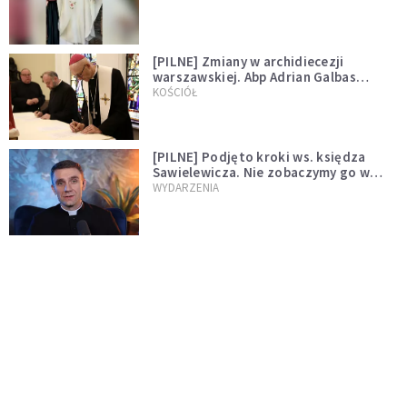
[PILNE] Zmiany w archidiecezji
warszawskiej. Abp Adrian Galbas
wręczył dekrety nowym proboszczom
KOŚCIÓŁ
[PILNE] Podjęto kroki ws. księdza
Sawielewicza. Nie zobaczymy go w
mediach
WYDARZENIA