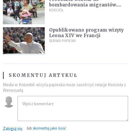
bombardowania migrantów.
"Masowy ogień przeciwko
KOŚCIÓŁ
najeźdźcom!"
Opublikowano program wizyty
Leona XIV we Francji
SERWIS PAPIESKI
SKOMENTUJ ARTYKUŁ
Media w Kolumbii: wizyta papieska może zaostrzyć relacje Kościoła z
Wenezuelą
Zaloguj się
lub
skomentuj jako Gość