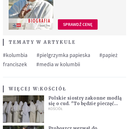
SPRAWDŹ CENĘ
TEMATY W ARTYKULE
#kolumbia
#pielgrzymka papieska
#papież
franciszek
#media w kolumbii
WIĘCEJ W:
KOŚCIÓŁ
Polskie siostry zakonne modlą
się o cud. "To będzie pieczęć
Pana Boga dla naszej wiary"
KOŚCIÓŁ
Proboszcz wezwał do