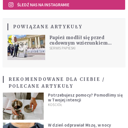
ŚLEDŹ NAS NA INSTAGRAMIE
POWIĄZANE ARTYKUŁY
Papież modlił się przed
cudownym wzierunkiem
Maryi
SERWIS PAPIESKI
REKOMENDOWANE DLA CIEBIE /
POLECANE ARTYKUŁY
Potrzebujesz pomocy? Pomodlimy się
w Twojej intencji
KOŚCIÓŁ
W dzień odprawiał Mszę, w nocy