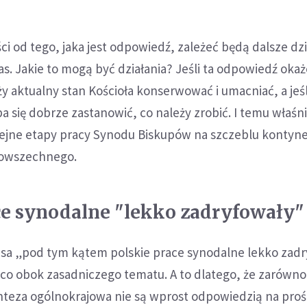
ci od tego, jaka jest odpowiedź, zależeć będą dalsze dzi
as. Jakie to mogą być działania? Jeśli ta odpowiedź okaż
y aktualny stan Kościoła konserwować i umacniać, a jeśli
a się dobrze zastanowić, co należy zrobić. I temu właśn
ejne etapy pracy Synodu Biskupów na szczeblu kontyn
 powszechnego.
ce synodalne "lekko zadryfowały"
sa „pod tym kątem polskie prace synodalne lekko zadr
nieco obok zasadniczego tematu. A to dlatego, że zarówn
synteza ogólnokrajowa nie są wprost odpowiedzią na pro