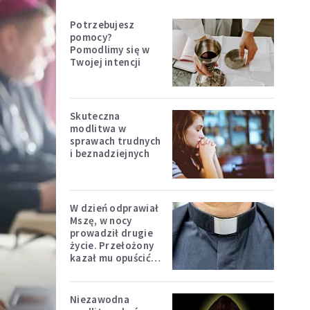
Potrzebujesz
pomocy?
Pomodlimy się w
Twojej intencji
Skuteczna
modlitwa w
sprawach trudnych
i beznadziejnych
W dzień odprawiał
Mszę, w nocy
prowadził drugie
życie. Przełożony
kazał mu opuścić
zakon
Niezawodna