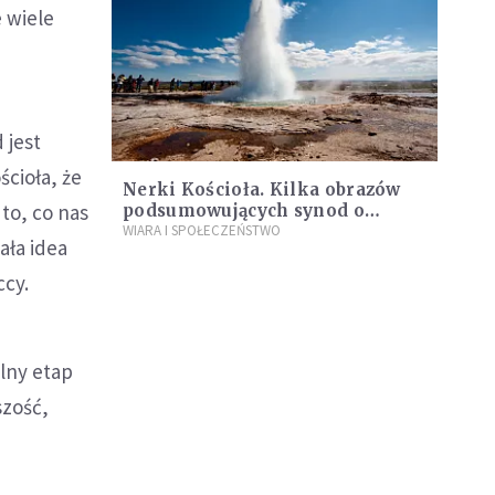
 wiele
 jest
cioła, że
Nerki Kościoła. Kilka obrazów
to, co nas
podsumowujących synod o
synodalności
WIARA I SPOŁECZEŃSTWO
ała idea
ccy.
lny etap
szość,