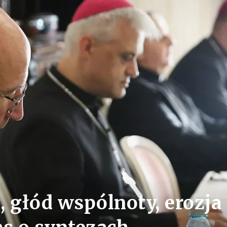
, głód wspólnoty, erozja