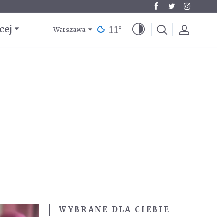
11
°
cej
Warszawa
WYBRANE DLA CIEBIE