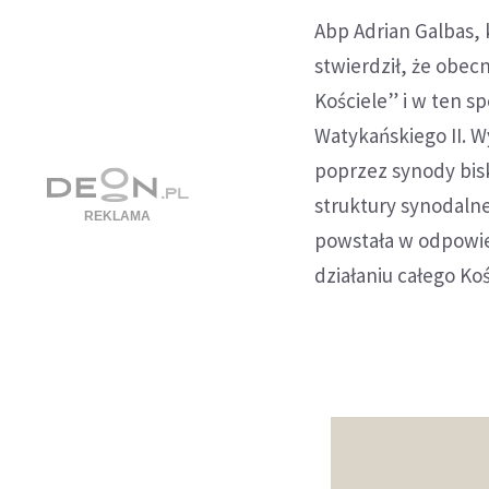
Abp Adrian Galbas,
stwierdził, że obe
Kościele” i w ten s
Watykańskiego II. W
poprzez synody bis
struktury synodalne
powstała w odpowied
działaniu całego Koś