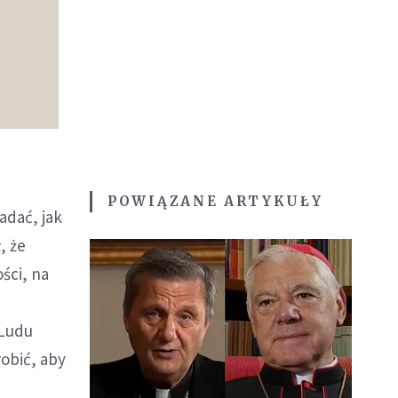
POWIĄZANE ARTYKUŁY
adać, jak
, że
ści, na
 Ludu
robić, aby