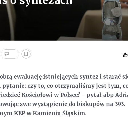
as o syntezach
obrą ewaluację istniejących syntez i starać si
 pytanie: czy to, co otrzymaliśmy jest tym, c
iedzieć Kościołowi w Polsce? - pytał abp Adr
owując swe wystąpienie do biskupów na 393.
rnym KEP w Kamieniu Śląskim.