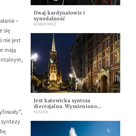
Dwaj kardynałowie i
synodalność
ałania –
KOMENTARZE
e się
 nie jest
ie mają
entalnym,
Jest katowicka synteza
diecezjalna. Wymieniono
yfowały”,
słabości i mocne strony Kościoła
KOŚCIÓŁ
o syntezy
śbę