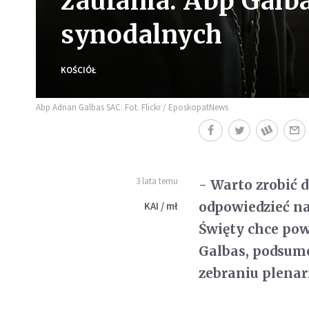
zaufania. Abp Galb
synodalnych
KOŚCIÓŁ
Abp Adrian Galbas SAC. Fot. Flickr / EposkopatNews
3 lata temu
- Warto zrobić d
odpowiedzieć na
KAI / mł
Święty chce pow
Galbas, podsum
zebraniu plena