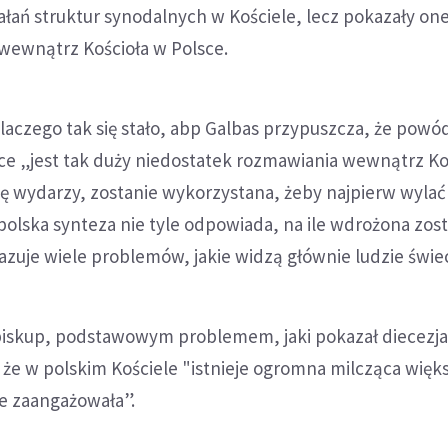
ałań struktur synodalnych w Kościele, lecz pokazały one
ewnątrz Kościoła w Polsce.
dlaczego tak się stało, abp Galbas przypuszcza, że powód
ce „jest tak duży niedostatek rozmawiania wewnątrz Koś
się wydarzy, zostanie wykorzystana, żeby najpierw wylać 
 polska synteza nie tyle odpowiada, na ile wdrożona zost
azuje wiele problemów, jakie widzą głównie ludzie świe
ybiskup, podstawowym problemem, jaki pokazał diecezja
, że w polskim Kościele "istnieje ogromna milcząca więk
ie zaangażowała”.