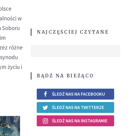
olsce
alności w
a Soboru
NAJCZĘŚCIEJ CZYTANE
kim
zez różne
o synodu
m życiu i
BĄDŹ NA BIEŻĄCO
ŚLEDŹ NAS NA FACEBOOKU
ŚLEDŹ NAS NA TWITTERZE
ŚLEDŹ NAS NA INSTAGRAMIE