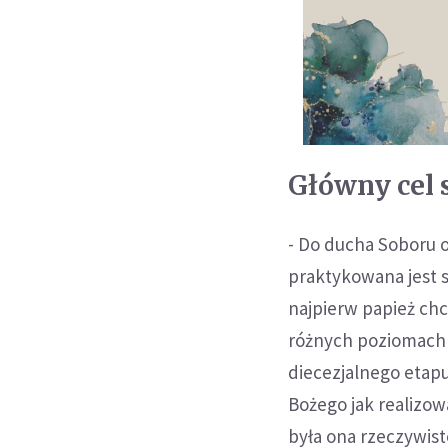
Główny cel 
- Do ducha Soboru o
praktykowana jest s
najpierw papież chc
różnych poziomach k
diecezjalnego etap
Bożego jak realizow
była ona rzeczywist