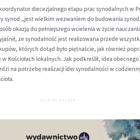
 koordynator diecezjalnego etapu prac synodalnych w P
cny synod „jest wielkim wezwaniem do budowania synod
posób okazją do pełniejszego wcielenia w życie nauczani
yjaśnił, ze synodalność jest realizowana przede wszyst
kupów, których dotąd było piętnaście, jak również popr
 w Kościołach lokalnych. Jak podkreślił, idea obecneg
zi na potrzebę realizacji idei synodalności w codzienny
cioła.
DEON.PL POLECA