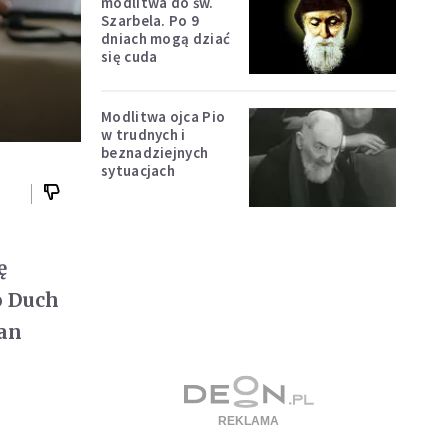
modlitwa do św.
Szarbela. Po 9
dniach mogą dziać
się cuda
Modlitwa ojca Pio
w trudnych i
beznadziejnych
sytuacjach
ę
o Duch
ian