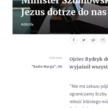
Minister Szumowski
Jezus dotrze do na
KOŚCIÓŁ
6 lat temu
Ojciec Rydzyk d
wyjaśnił wszyst
"Radio Maryja" / kk
"Nie ma zakazu pójś
ograniczamy liczbę
miłość bliźniego m