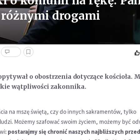
 o komunii na rękę: Pa
s różnymi drogami
opytywał o obostrzenia dotyczące kościoła. M
kie wątpliwości zakonnika.
cia na mszę świętą, czy do innych sakramentów, tylko
 ludzi. Możemy szafować swoim życiem, możemy być odw
ówi:
postarajmy się chronić naszych najbliższych prze