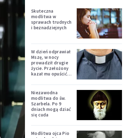
Skuteczna
modlitwa w
sprawach trudnych
i beznadziejnych
W dzień odprawiał
Mszę, w nocy
prowadził drugie
życie. Przełożony
kazał mu opuścić
zakon
Niezawodna
modlitwa do św.
Szarbela. Po 9
dniach mogą dziać
się cuda
Modlitwa ojca Pio