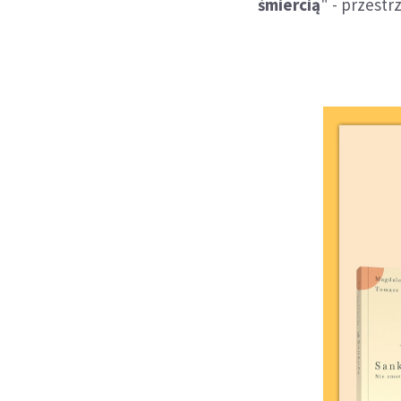
śmiercią
" - przestr