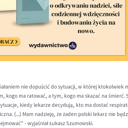
iałaniem nie dopuścić do sytuacji, w której ktokolwiek 
m, kogo ma ratować, a tym, kogo ma skazać na śmierć. 
ytuacje, kiedy lekarze decydują, kto ma dostać respirato
giczna. (...) Mam nadzieję, że żaden polski lekarz nie będ
ejmować" - wyjaśniał Łukasz Szumowski.