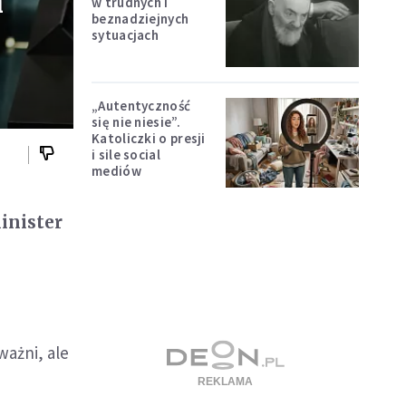
n
w trudnych i
beznadziejnych
sytuacjach
„Autentyczność
się nie niesie”.
Katoliczki o presji
i sile social
mediów
inister
ażni, ale
d