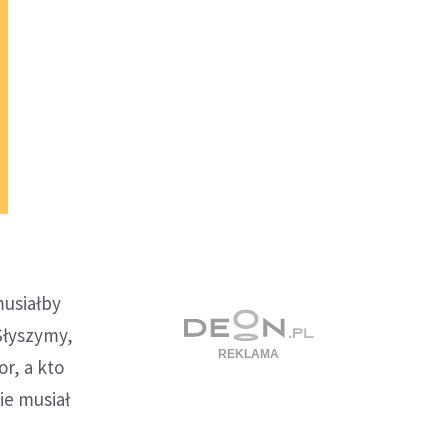
musiałby
Słyszymy,
r, a kto
zie musiał