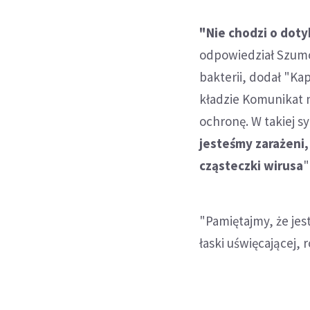
"Nie chodzi o doty
odpowiedział Szumo
bakterii, dodał "Ka
kładzie Komunikat na
ochronę. W takiej s
jesteśmy zarażeni,
cząsteczki wirusa
"
"Pamiętajmy, że jes
łaski uświęcającej