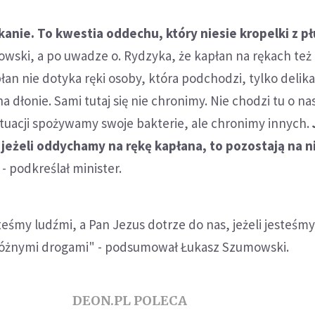
kanie. To kwestia oddechu, który niesie kropelki z pł
wski, a po uwadze o. Rydzyka, że kapłan na rękach też
płan nie dotyka ręki osoby, która podchodzi, tylko delik
 dłonie. Sami tutaj się nie chronimy. Nie chodzi tu o na
ytuacji spożywamy swoje bakterie, ale chronimy innych.
 jeżeli oddychamy na rękę kapłana, to pozostają na n
 - podkreślał minister.
teśmy ludźmi, a Pan Jezus dotrze do nas, jeżeli jesteśmy
, różnymi drogami" - podsumował Łukasz Szumowski.
DEON.PL POLECA