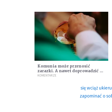
Komunia może przenosić
zarazki. A nawet doprowadzić do
śmierci
KOMENTARZE
się wciąż ukie
zapominać o sob