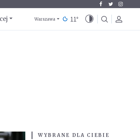
11
°
cej
Warszawa
WYBRANE DLA CIEBIE