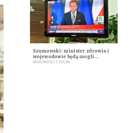
Szumowski: minister zdrowia i
wojewodowie będą mogli
delegować personel medyczny
WIADOMOŚCI Z POLSKI
do walki z epidemią