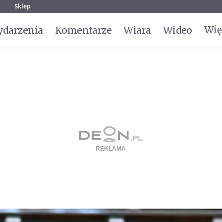
g
Sklep
Wię
darzenia
Komentarze
Wiara
Wideo