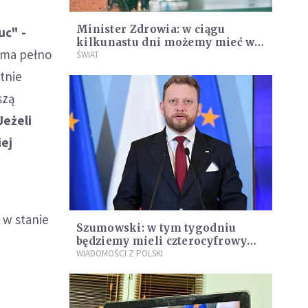
Minister Zdrowia: w ciągu
uc" -
kilkunastu dni możemy mieć w
 ma pełno
Polsce 10 tys. zakażonych
ŚWIAT
koronawirusem
atnie
szą
Jeżeli
iej
 w stanie
Szumowski: w tym tygodniu
będziemy mieli czterocyfrowy
wynik zakażonych
WIADOMOŚCI Z POLSKI
koronawirusem