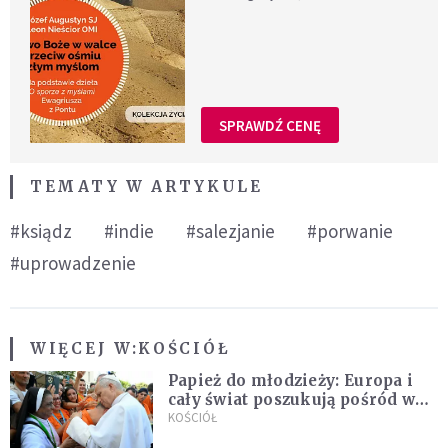
SPRAWDŹ CENĘ
TEMATY W ARTYKULE
#ksiądz
#indie
#salezjanie
#porwanie
#uprowadzenie
WIĘCEJ W:
KOŚCIÓŁ
Papież do młodzieży: Europa i
cały świat poszukują pośród was
nowych świętych
KOŚCIÓŁ