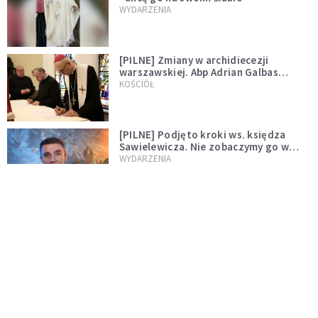
WYDARZENIA
[PILNE] Zmiany w archidiecezji
warszawskiej. Abp Adrian Galbas
wręczył dekrety nowym proboszczom
KOŚCIÓŁ
[PILNE] Podjęto kroki ws. księdza
Sawielewicza. Nie zobaczymy go w
mediach
WYDARZENIA