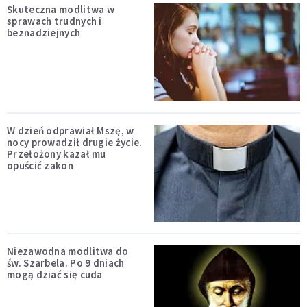
Skuteczna modlitwa w
sprawach trudnych i
beznadziejnych
W dzień odprawiał Mszę, w
nocy prowadził drugie życie.
Przełożony kazał mu
opuścić zakon
Niezawodna modlitwa do
św. Szarbela. Po 9 dniach
mogą dziać się cuda