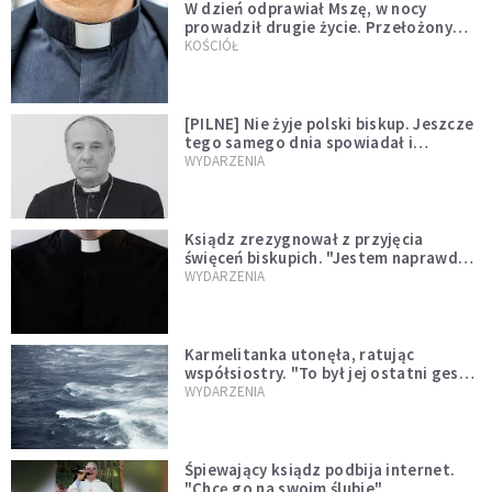
W dzień odprawiał Mszę, w nocy
prowadził drugie życie. Przełożony
kazał mu opuścić zakon
KOŚCIÓŁ
[PILNE] Nie żyje polski biskup. Jeszcze
tego samego dnia spowiadał i
sprawował Mszę świętą
WYDARZENIA
Ksiądz zrezygnował z przyjęcia
święceń biskupich. "Jestem naprawdę
niegodny"
WYDARZENIA
Karmelitanka utonęła, ratując
współsiostry. "To był jej ostatni gest
miłości"
WYDARZENIA
Śpiewający ksiądz podbija internet.
"Chcę go na swoim ślubie"