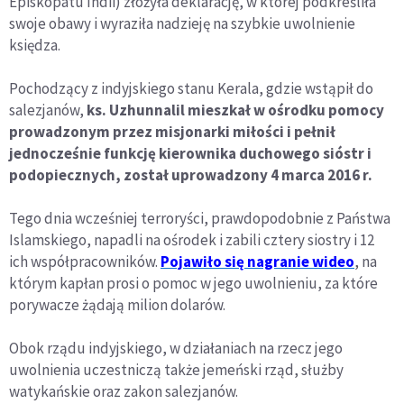
Episkopatu Indii) złożyła deklarację, w której podkreśliła
swoje obawy i wyraziła nadzieję na szybkie uwolnienie
księdza.
Pochodzący z indyjskiego stanu Kerala, gdzie wstąpił do
salezjanów,
ks. Uzhunnalil
mieszkał w ośrodku pomocy
prowadzonym przez misjonarki miłości i pełnił
jednocześnie funkcję kierownika duchowego sióstr i
podopiecznych, został uprowadzony 4 marca 2016 r.
Tego dnia wcześniej terroryści, prawdopodobnie z Państwa
Islamskiego, napadli na ośrodek i zabili cztery siostry i 12
ich współpracowników.
Pojawiło się nagranie wideo
, na
którym kapłan prosi o pomoc w jego uwolnieniu, za które
porywacze żądają milion dolarów.
Obok rządu indyjskiego, w działaniach na rzecz jego
uwolnienia uczestniczą także jemeński rząd, służby
watykańskie oraz zakon salezjanów.