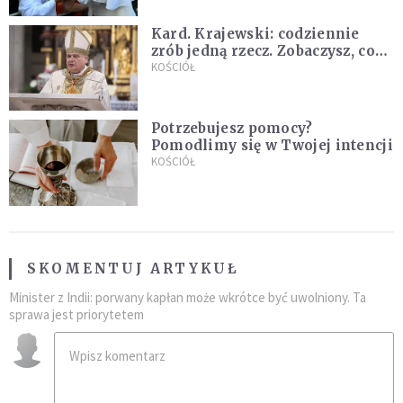
Kard. Krajewski: codziennie
zrób jedną rzecz. Zobaczysz, co
stanie się z twoim życiem
KOŚCIÓŁ
Potrzebujesz pomocy?
Pomodlimy się w Twojej intencji
KOŚCIÓŁ
SKOMENTUJ ARTYKUŁ
Minister z Indii: porwany kapłan może wkrótce być uwolniony. Ta
sprawa jest priorytetem