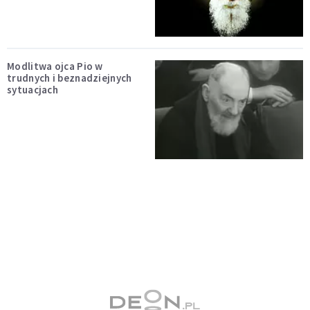
Modlitwa ojca Pio w
trudnych i beznadziejnych
sytuacjach