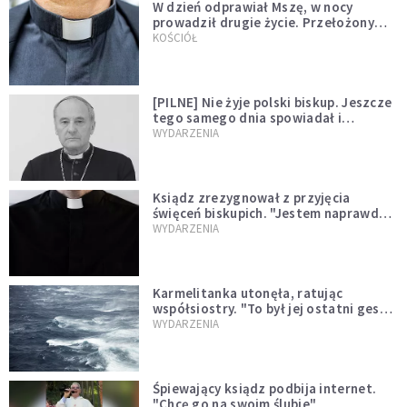
W dzień odprawiał Mszę, w nocy
prowadził drugie życie. Przełożony
kazał mu opuścić zakon
KOŚCIÓŁ
[PILNE] Nie żyje polski biskup. Jeszcze
tego samego dnia spowiadał i
sprawował Mszę świętą
WYDARZENIA
Ksiądz zrezygnował z przyjęcia
święceń biskupich. "Jestem naprawdę
niegodny"
WYDARZENIA
Karmelitanka utonęła, ratując
współsiostry. "To był jej ostatni gest
miłości"
WYDARZENIA
Śpiewający ksiądz podbija internet.
"Chcę go na swoim ślubie"