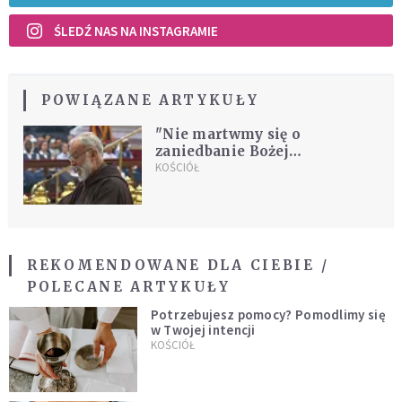
ŚLEDŹ NAS NA INSTAGRAMIE
POWIĄZANE ARTYKUŁY
"Nie martwmy się o
zaniedbanie Bożej
sprawiedliwości"
KOŚCIÓŁ
REKOMENDOWANE DLA CIEBIE /
POLECANE ARTYKUŁY
Potrzebujesz pomocy? Pomodlimy się
w Twojej intencji
KOŚCIÓŁ