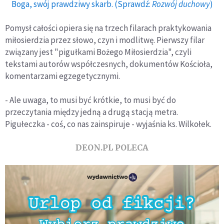
Boga, swój prawdziwy skarb. (Sprawdź:
Rozwój duchowy
)
Pomysł całości opiera się na trzech filarach praktykowania
miłosierdzia przez słowo, czyn i modlitwę. Pierwszy filar
związany jest "pigułkami Bożego Miłosierdzia", czyli
tekstami autorów współczesnych, dokumentów Kościoła,
komentarzami egzegetycznymi.
- Ale uwaga, to musi być krótkie, to musi być do
przeczytania między jedną a drugą stacją metra.
Pigułeczka - coś, co nas zainspiruje - wyjaśnia ks. Wilkołek.
DEON.PL POLECA