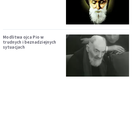
Modlitwa ojca Pio w
trudnych i beznadziejnych
sytuacjach