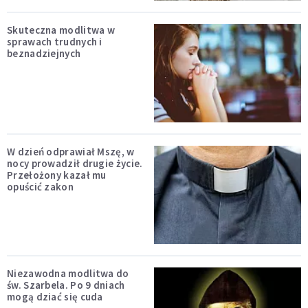
Skuteczna modlitwa w
sprawach trudnych i
beznadziejnych
W dzień odprawiał Mszę, w
nocy prowadził drugie życie.
Przełożony kazał mu
opuścić zakon
Niezawodna modlitwa do
św. Szarbela. Po 9 dniach
mogą dziać się cuda