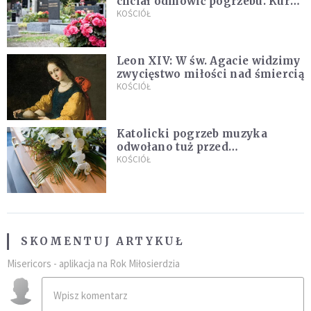
chciał odmówić pogrzebu. Kuria
zapowiada wyjaśnienia
KOŚCIÓŁ
Leon XIV: W św. Agacie widzimy
zwycięstwo miłości nad śmiercią
KOŚCIÓŁ
Katolicki pogrzeb muzyka
odwołano tuż przed
uroczystością. Powodem była
KOŚCIÓŁ
przynależność do masonerii
SKOMENTUJ ARTYKUŁ
Misericors - aplikacja na Rok Miłosierdzia