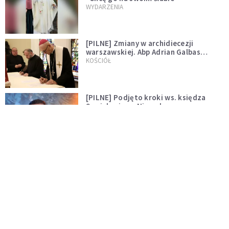
WYDARZENIA
[PILNE] Zmiany w archidiecezji
warszawskiej. Abp Adrian Galbas
wręczył dekrety nowym proboszczom
KOŚCIÓŁ
[PILNE] Podjęto kroki ws. księdza
Sawielewicza. Nie zobaczymy go w
mediach
WYDARZENIA