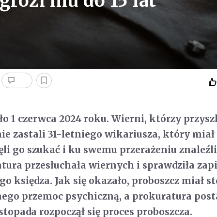
grozi mu do 15 lat
ło 1 czerwca 2024 roku. Wierni, którzy przysz
e zastali 31-letniego wikariusza, który miał 
ęli go szukać i ku swemu przerażeniu znaleźli
atura przesłuchała wiernych i sprawdziła zapi
 księdza. Jak się okazało, proboszcz miał s
ego przemoc psychiczną, a prokuratura post
istopada rozpoczął się proces proboszcza.