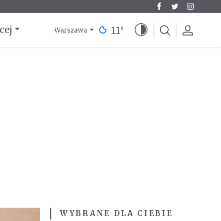
11
°
cej
Warszawa
WYBRANE DLA CIEBIE