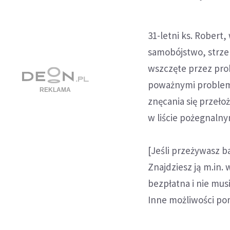
31-letni ks. Robert,
samobójstwo, strzel
wszczęte przez prok
poważnymi problema
znęcania się przeło
w liście pożegnaln
[Jeśli przeżywasz b
Znajdziesz ją m.in.
bezpłatna i nie mus
Inne możliwości po