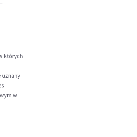
 –
 w których
ie uznany
es
nowym w