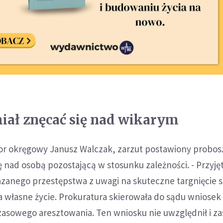
iał znęcać się nad wikarym
or okręgowy Janusz Walczak, zarzut postawiony probo
ę nad osobą pozostającą w stosunku zależności. - Przyję
zanego przestępstwa z uwagi na skuteczne targnięcie s
własne życie. Prokuratura skierowała do sądu wniosek
asowego aresztowania. Ten wniosku nie uwzględnił i z