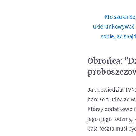
Kto szuka Bo
ukierunkowywać n
sobie, aż znaj
Obrońca: "D
proboszczo
Jak powiedział TVN
bardzo trudna ze w
którzy dodatkowo ra
jego i jego rodziny, 
Cała reszta musi b