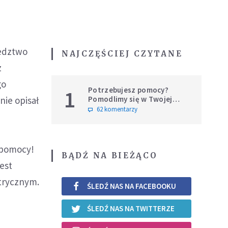
ledztwo
NAJCZĘŚCIEJ CZYTANE
z
go
Potrzebujesz pomocy?
1
Pomodlimy się w Twojej
nie opisał
intencji
62 komentarzy
j pomocy!
BĄDŹ NA BIEŻĄCO
est
atrycznym.
ŚLEDŹ NAS NA FACEBOOKU
ŚLEDŹ NAS NA TWITTERZE