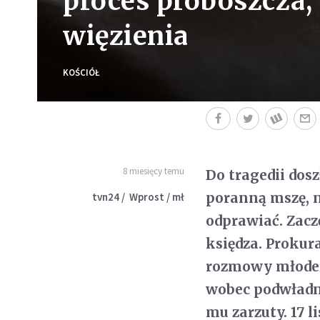
proces proboszcza, 
więzienia
KOŚCIÓŁ
8 miesięcy temu
Do tragedii dosz
poranną mszę, ni
tvn24 / Wprost / mł
odprawiać. Zacz
księdza. Prokur
rozmowy młodego
wobec podwładn
mu zarzuty. 17 l