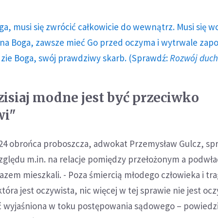
ga, musi się zwrócić całkowicie do wewnątrz. Musi się w
a Boga, zawsze mieć Go przed oczyma i wytrwale zap
dzie Boga, swój prawdziwy skarb. (Sprawdź:
Rozwój duc
zisiaj modne jest być przeciwko
wi"
24 obrońca proboszcza, adwokat Przemysław Gulcz, spr
zględu m.in. na relacje pomiędzy przełożonym a podwł
zem mieszkali. - Poza śmiercią młodego człowieka i tr
która jest oczywista, nic więcej w tej sprawie nie jest oc
yć wyjaśniona w toku postępowania sądowego – powiedzi