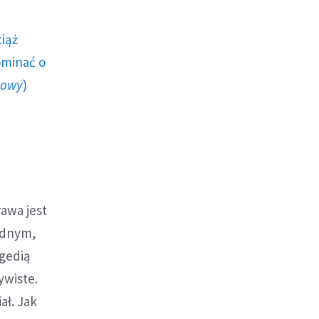
ciąż
ominać o
howy
)
awa jest
adnym,
agedią
zywiste.
ał. Jak