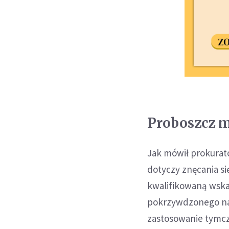
Proboszcz m
Jak mówił prokurat
dotyczy znęcania si
kwalifikowaną wska
pokrzywdzonego na 
zastosowanie tymcz