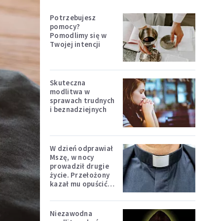
Potrzebujesz
pomocy?
Pomodlimy się w
Twojej intencji
Skuteczna
modlitwa w
sprawach trudnych
i beznadziejnych
W dzień odprawiał
Mszę, w nocy
prowadził drugie
życie. Przełożony
kazał mu opuścić
zakon
Niezawodna