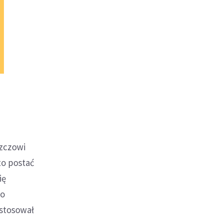
szczowi
to postać
ię
 o
astosował