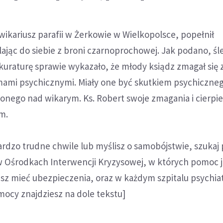
 wikariusz parafii w Żerkowie w Wielkopolsce, popełnił
ając do siebie z broni czarnoprochowej. Jak podano, ś
uraturę sprawie wykazało, że młody ksiądz zmagał się 
mi psychicznymi. Miały one być skutkiem psychiczne
żonego nad wikarym. Ks. Robert swoje zmagania i cierpie
ym.
ardzo trudne chwile lub myślisz o samobójstwie, szuka
 w Ośrodkach Interwencji Kryzysowej, w których pomoc j
isz mieć ubezpieczenia, oraz w każdym szpitalu psychi
mocy znajdziesz na dole tekstu]