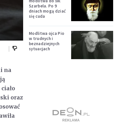
modlitwa do św.
Szarbela. Po 9
dniach mogą dziać
się cuda
Modlitwa ojca Pio
w trudnych i
beznadziejnych
sytuacjach
li na
ją
 ciało
ski oraz
tosować
awiła