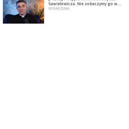
Sawielewicza. Nie zobaczymy go w
mediach
WYDARZENIA