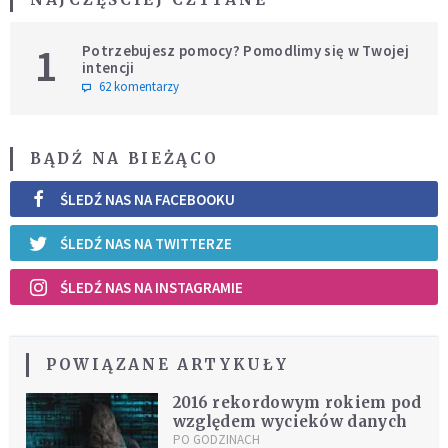
1
Potrzebujesz pomocy? Pomodlimy się w Twojej
intencji
62 komentarzy
BĄDŹ NA BIEŻĄCO
ŚLEDŹ NAS NA FACEBOOKU
ŚLEDŹ NAS NA TWITTERZE
ŚLEDŹ NAS NA INSTAGRAMIE
POWIĄZANE ARTYKUŁY
2016 rekordowym rokiem pod
względem wycieków danych
PO GODZINACH