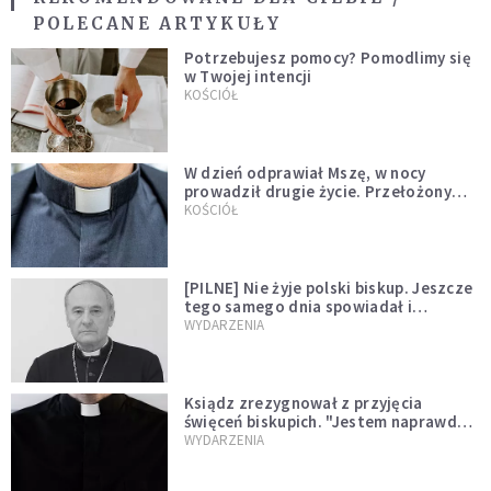
POLECANE ARTYKUŁY
Potrzebujesz pomocy? Pomodlimy się
w Twojej intencji
KOŚCIÓŁ
W dzień odprawiał Mszę, w nocy
prowadził drugie życie. Przełożony
kazał mu opuścić zakon
KOŚCIÓŁ
[PILNE] Nie żyje polski biskup. Jeszcze
tego samego dnia spowiadał i
sprawował Mszę świętą
WYDARZENIA
Ksiądz zrezygnował z przyjęcia
święceń biskupich. "Jestem naprawdę
niegodny"
WYDARZENIA