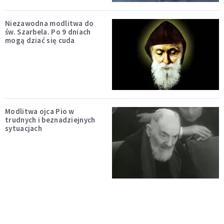
Niezawodna modlitwa do
św. Szarbela. Po 9 dniach
mogą dziać się cuda
Modlitwa ojca Pio w
trudnych i beznadziejnych
sytuacjach