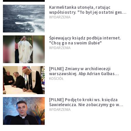
Karmelitanka utonęła, ratując
współsiostry. "To był jej ostatni gest
miłości"
WYDARZENIA
Śpiewający ksiądz podbija internet.
"Chcę go na swoim ślubie"
WYDARZENIA
[PILNE] Zmiany w archidiecezji
warszawskiej. Abp Adrian Galbas
wręczył dekrety nowym proboszczom
KOŚCIÓŁ
[PILNE] Podjęto kroki ws. księdza
Sawielewicza. Nie zobaczymy go w
mediach
WYDARZENIA