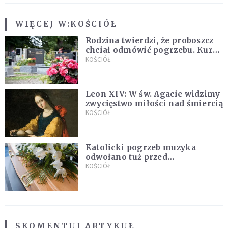
WIĘCEJ W:
KOŚCIÓŁ
Rodzina twierdzi, że proboszcz
chciał odmówić pogrzebu. Kuria
zapowiada wyjaśnienia
KOŚCIÓŁ
Leon XIV: W św. Agacie widzimy
zwycięstwo miłości nad śmiercią
KOŚCIÓŁ
Katolicki pogrzeb muzyka
odwołano tuż przed
uroczystością. Powodem była
KOŚCIÓŁ
przynależność do masonerii
SKOMENTUJ ARTYKUŁ