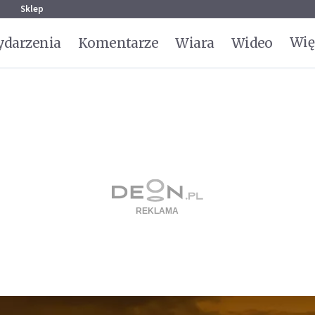
g
Sklep
Wię
darzenia
Komentarze
Wiara
Wideo