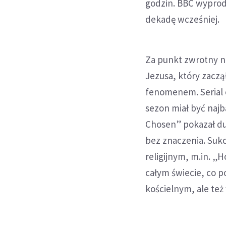
godzin. BBC wyprodu
dekadę wcześniej.
Za punkt zwrotny na
Jezusa, który zaczął
fenomenem. Serial 
sezon miał być najb
Chosen” pokazał duż
bez znaczenia. Sukc
religijnym, m.in. „
całym świecie, co p
kościelnym, ale te