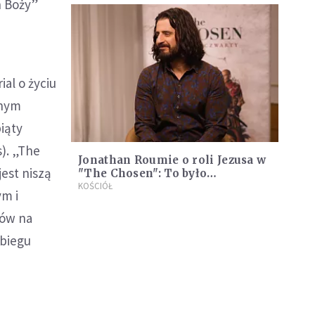
n Boży”
al o życiu
lnym
iąty
s). „The
Jonathan Roumie o roli Jezusa w
est niszą
"The Chosen": To było
najtrudniejsze doświadczenie w
KOŚCIÓŁ
ym i
życiu, ale Chrystus przejął
kontrolę
zów na
obiegu