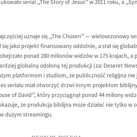
kowało serial „The Story of Jesus” w 2011 roku, a „Sy
jczęściej uznaje się „The Chosen” — wielosezonowy seri
 się jako projekt finansowany oddolnie, a stał się globa
obejrzało ponad 280 milionów widzów w 175 krajach, a p
ardziej globalną odsłoną tej produkcji (za: Deseret New
ym platformom i studiom, że publiczność religijna nie j
es serialu miał otworzyć drzwi innym projektom biblijn
House of David”, który przyciągnął ponad 44 miliony wid
okazuje, że produkcja biblijna może działać nie tylko w 
ż w dużym streamingu.