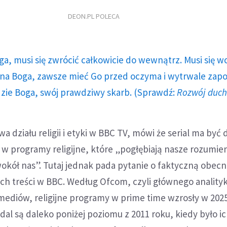
DEON.PL POLECA
ga, musi się zwrócić całkowicie do wewnątrz. Musi się w
a Boga, zawsze mieć Go przed oczyma i wytrwale zap
dzie Boga, swój prawdziwy skarb. (Sprawdź:
Rozwój duc
owa działu religii i etyki w BBC TV, mówi że serial ma b
 programy religijne, które „pogłębiają nasze rozumien
okół nas”. Tutaj jednak pada pytanie o faktyczną obec
nych treści w BBC. Według Ofcom, czyli głównego anality
mediów, religijne programy w prime time wzrosły w 2025
dal są daleko poniżej poziomu z 2011 roku, kiedy było ic