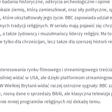
badania historyczne, odkrycia archeologiczne i opinie
okaże ziemię, którą zamieszkiwał, oraz siły polityczne, 
we, które ukształtowały jego życie. BBC zapowiada udział
żnych tradycji religijnych. W serialu mają pojawić się: chr
, a także żydowscy i muzułmańscy liderzy religijni. Ma t
tylko dla chrześcijan, lecz także dla szerszej historii reli
nteresowania rynku filmowego i streamingowego treści
jsilniej widać w USA, ale dzięki platformom streaming
 W Wielkiej Brytanii widać raczej ostrożne sygnały: BBC 
e, rosną dane o sprzedaży Biblii, ale klasyczna telewizja
nie mniej programów religijnych niż dekadę temu.