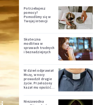
Potrzebujesz
pomocy?
Pomodlimy się w
Twojej intencji
Skuteczna
modlitwa w
sprawach trudnych
i beznadziejnych
W dzień odprawiał
Mszę, w nocy
prowadził drugie
życie. Przełożony
kazał mu opuścić
zakon
Niezawodna