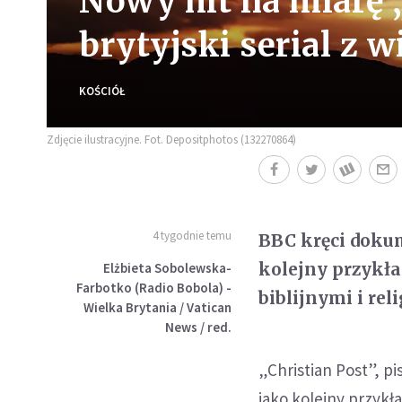
Nowy hit na miarę
brytyjski serial z 
KOŚCIÓŁ
Zdjęcie ilustracyjne. Fot. Depositphotos (132270864)
4 tygodnie temu
BBC kręci dokum
kolejny przykła
Elżbieta Sobolewska-
Farbotko (Radio Bobola) -
biblijnymi i rel
Wielka Brytania / Vatican
News / red.
„Christian Post”, p
jako kolejny przykł