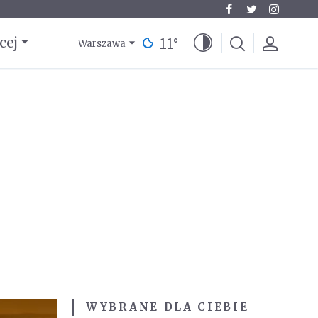
11
°
cej
Warszawa
WYBRANE DLA CIEBIE