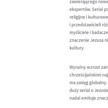
zawierającego nowe 
ekspertów. Serial p
religijne i kulturo
i przedstawicieli ró
myśliciele i badacze
znaczenie Jezusa nie 
kultury.
Wyraźny wzrost zai
chrześcijańskimi na
ma zasięg globalny.
duży serial o Jezusi
nadal emituje znacz