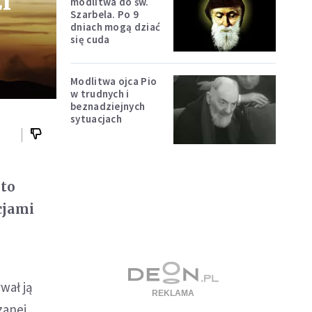
i
modlitwa do św.
Szarbela. Po 9
dniach mogą dziać
się cuda
Modlitwa ojca Pio
w trudnych i
beznadziejnych
sytuacjach
 to
cjami
wał ją
zanej