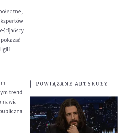
społeczne,
 ekspertów
ześcijańscy
o pokazać
gii i
ami
POWIĄZANE ARTYKUŁY
owym trend
zamawia
 publiczna