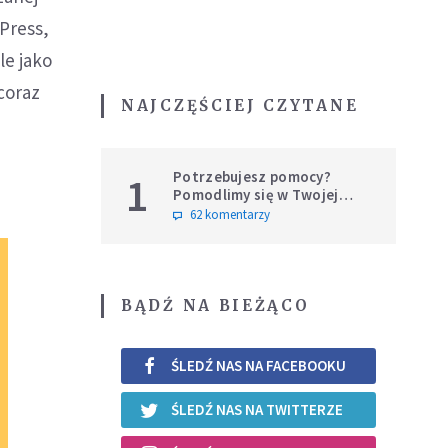
Press,
le jako
coraz
NAJCZĘŚCIEJ CZYTANE
Potrzebujesz pomocy?
1
Pomodlimy się w Twojej
intencji
62 komentarzy
BĄDŹ NA BIEŻĄCO
ŚLEDŹ NAS NA FACEBOOKU
ŚLEDŹ NAS NA TWITTERZE