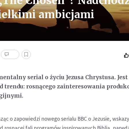
 „The Chosen”? Nadchodz
wielkimi ambicjami
entalny serial o życiu Jezusa Chrystusa. Jest
d trendu: rosnącego zainteresowania produk
igijnymi.
isząc o zapowiedzi nowego serialu BBC o Jezusie, wskazy
ad rosnącej fali programów inspirowanych Biblią, napęd