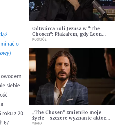
Odtwórca roli Jezusa w "The
ciąż
Chosen": Płakałem, gdy Leon
XIV został wybrany papieżem.
KOŚCIÓŁ
ominać o
Rozmowa z nim "powala na
ziemię"
howy
)
yć dowodem
ie siebie
ność
ka
 roku z 20
„The Chosen” zmieniło moje
życie – szczere wyznanie aktora
h 67
grającego Jezusa
WIARA