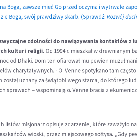
a Boga, zawsze mieć Go przed oczyma i wytrwale zap
dzie Boga, swój prawdziwy skarb. (Sprawdź:
Rozwój duc
dzwyczajne zdolności do nawiązywania kontaktów z l
h kultur i religii.
Od 1994 r. mieszkał w drewnianym b
ółnoc od Dhaki. Dom ten ofiarował mu pewien muzułmani
celów charytatywnych. - O. Venne spotykano tam często
m został uznany za świątobliwego starca, do którego lud
nych sprawach – wspominają o. Venne bracia z ekumenicz
h listów misjonarz opisuje zdarzenie, które zaważyło na
eszkańców wioski, przez miejscowego sołtysa. „Gdy p