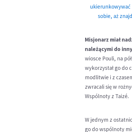
ukierunkowywać n
sobie, aż znaj
Misjonarz miał na
należącymi do innyc
wiosce Pouli, na p
wykorzystał go do 
modlitwie i z czase
zwracali się w roż
Wspólnoty z Taizé.
W jednym z ostatnic
go do wspólnoty mi