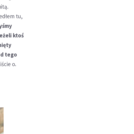
itą.
zedłem tu,
byśmy
eżeli ktoś
nięty
od tego
ście o.