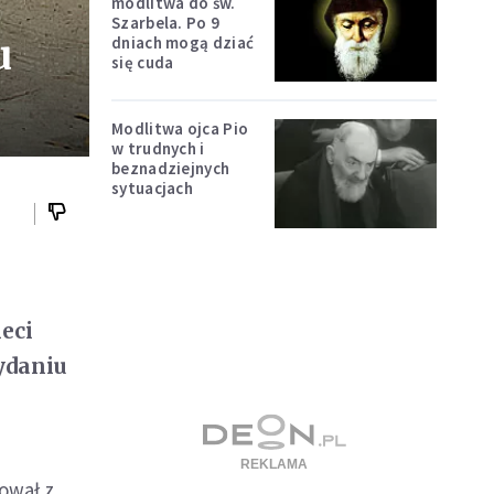
modlitwa do św.
Szarbela. Po 9
u
dniach mogą dziać
się cuda
Modlitwa ojca Pio
w trudnych i
beznadziejnych
sytuacjach
eci
ydaniu
ował z