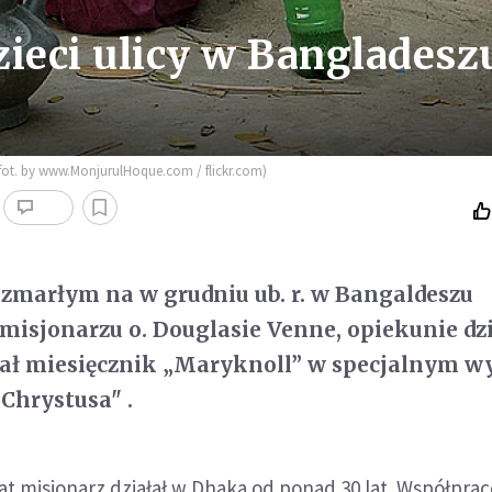
zieci ulicy w Bangladesz
fot. by www.MonjurulHoque.com / flickr.com)
zmarłym na w grudniu ub. r. w Bangaldeszu
sjonarzu o. Douglasie Venne, opiekunie dzi
wał miesięcznik „Maryknoll” w specjalnym w
Chrystusa" .
at misjonarz działał w Dhaka od ponad 30 lat. Współprac