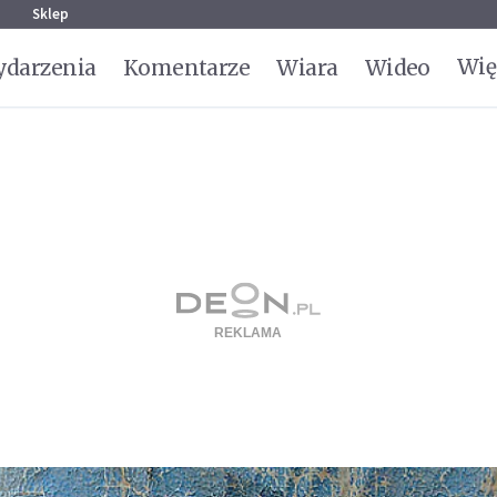
g
Sklep
Wię
darzenia
Komentarze
Wiara
Wideo