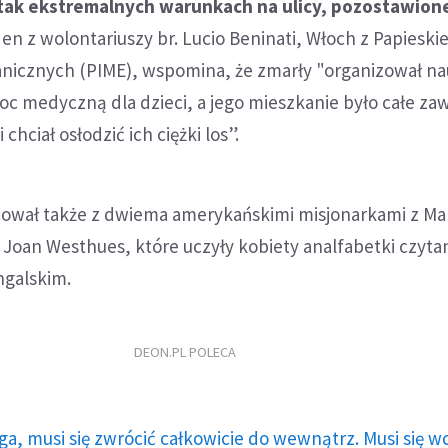
 tak ekstremalnych warunkach na ulicy, pozostawion
den z wolontariuszy br. Lucio Beninati, Włoch z Papieski
ranicznych (PIME), wspomina, że zmarły "organizował na
oc medyczną dla dzieci, a jego mieszkanie było całe za
hciał osłodzić ich ciężki los”.
ował także z dwiema amerykańskimi misjonarkami z Mar
. Joan Westhues, które uczyły kobiety analfabetki czytan
ngalskim.
DEON.PL POLECA
ga, musi się zwrócić całkowicie do wewnątrz. Musi się w