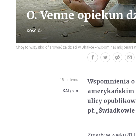
O. Venne opiekun d
KOŚCIÓŁ
Chcę to wszystko ofiarować za dzieci w Dhakce – wspominał misjonarz (
15 lat temu
Wspomnienia o 
amerykańskim mi
KAI / slo
ulicy opubliko
pt.„Świadkowie 
Zmarły w wieku 81 l