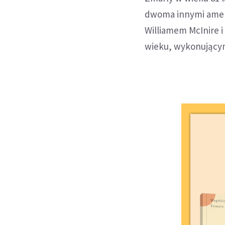
dwoma innymi amery
Williamem McInire i
wieku, wykonującym