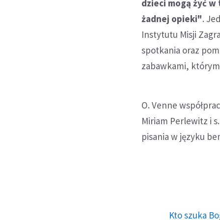
dzieci mogą żyć w
żadnej opieki"
. Je
Instytutu Misji Zag
spotkania oraz pom
zabawkami, którymi c
O. Venne współprac
Miriam Perlewitz i s
pisania w języku be
Kto szuka Bo