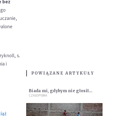
e bez
ego
uczanie,
walone
yknoll, s.
ia i
POWIĄZANE ARTYKUŁY
Biada mi, gdybym nie głosił…
CZASOPISMA
ciąż