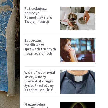
Potrzebujesz
pomocy?
Pomodlimy się w
Twojej intencji
Skuteczna
modlitwa w
sprawach trudnych
i beznadziejnych
W dzień odprawiał
Mszę, w nocy
prowadził drugie
życie. Przełożony
kazał mu opuścić
zakon
Niezawodna