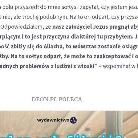
polu przyszedł do mnie sołtys i zapytał, czy jestem jezu
 nie, ale trochę podobnym. Na to on odparł, czy przys
. Odpowiedziałem, że
nasz założyciel Jezus pragnął a
erpiącym i to jest przyczyna dla której tu przybyłem. J
ność zbliży się do Allacha, to wówczas zostanie osiąg
użby. Na to sołtys odparł, że może to zaakceptować i 
żadnych problemów z ludźmi z wioski
” – wspominał w li
DEON.PL POLECA