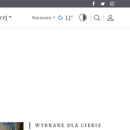
11
°
cej
Warszawa
WYBRANE DLA CIEBIE