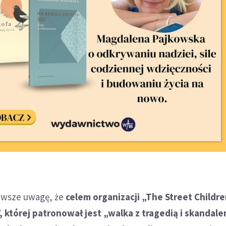
awsze uwagę, że
celem organizacji „The Street Childr
, której patronował jest „walka z tragedią i skandale