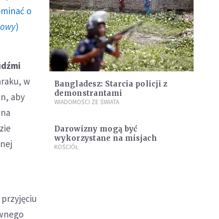
ominać o
howy
)
udźmi
araku, w
Bangladesz: Starcia policji z
demonstrantami
n, aby
WIADOMOŚCI ZE ŚWIATA
 na
zie
Darowizny mogą być
wykorzystane na misjach
nej
KOŚCIÓŁ
 przyjęciu
ewnego