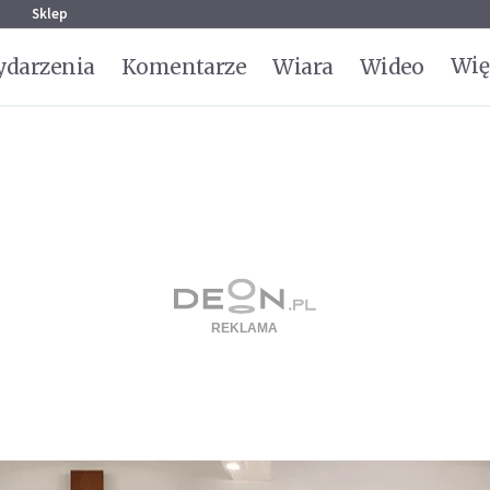
g
Sklep
Wię
darzenia
Komentarze
Wiara
Wideo