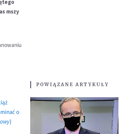
iętego
zas mszy
zanowaniu
POWIĄZANE ARTYKUŁY
ciąż
ominać o
howy
)