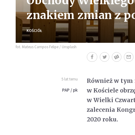
Obchody Wielkiego
znakiem zmian z p
KOŚCIÓŁ
fot. Mateus Campos Felipe / Unsplash
5 lat temu
Również w tym 
w Kościele obrz
PAP / pk
w Wielki Czwart
zalecenia Kongr
2020 roku.