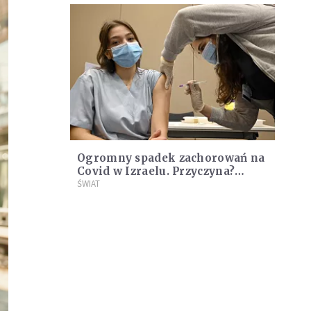
Ogromny spadek zachorowań na
Covid w Izraelu. Przyczyna?
Szczepionka Pfizera
ŚWIAT