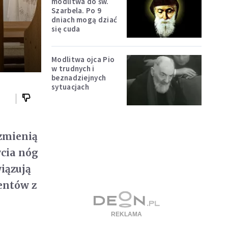
modlitwa do św.
Szarbela. Po 9
dniach mogą dziać
się cuda
Modlitwa ojca Pio
w trudnych i
beznadziejnych
sytuacjach
zmienią
ycia nóg
iązują
entów z