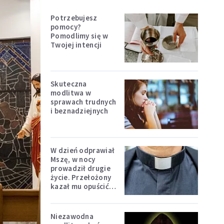
Potrzebujesz
pomocy?
Pomodlimy się w
Twojej intencji
Skuteczna
modlitwa w
sprawach trudnych
i beznadziejnych
W dzień odprawiał
Mszę, w nocy
prowadził drugie
życie. Przełożony
kazał mu opuścić
zakon
Niezawodna