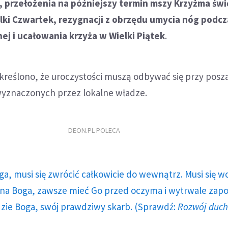
, przełożenia na późniejszy termin mszy Krzyżma św
lki Czwartek, rezygnacji z obrzędu umycia nóg podc
ej i ucałowania krzyża w Wielki Piątek
.
reślono, że uroczystości muszą odbywać się przy pos
wyznaczonych przez lokalne władze.
DEON.PL POLECA
ga, musi się zwrócić całkowicie do wewnątrz. Musi się w
a Boga, zawsze mieć Go przed oczyma i wytrwale zap
dzie Boga, swój prawdziwy skarb. (Sprawdź:
Rozwój duc