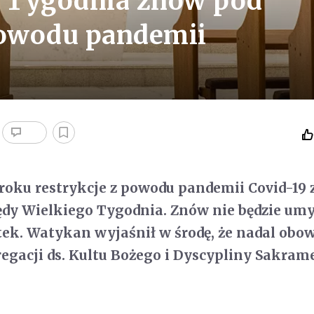
 Tygodnia znów pod
owodu pandemii
roku restrykcje z powodu pandemii Covid-19 
ędy Wielkiego Tygodnia. Znów nie będzie um
ek. Watykan wyjaśnił w środę, że nadal obow
egacji ds. Kultu Bożego i Dyscypliny Sakram