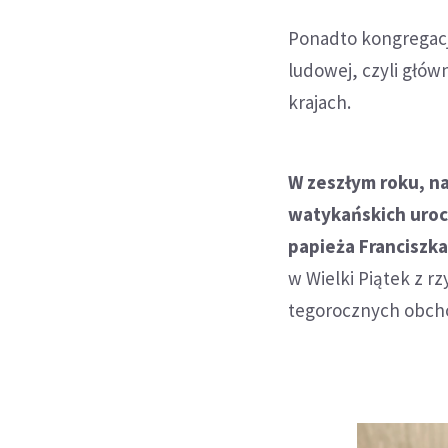
Ponadto kongregacj
ludowej, czyli głów
krajach.
W zeszłym roku, n
watykańskich uro
papieża Franciszka
w Wielki Piątek z r
tegorocznych obcho