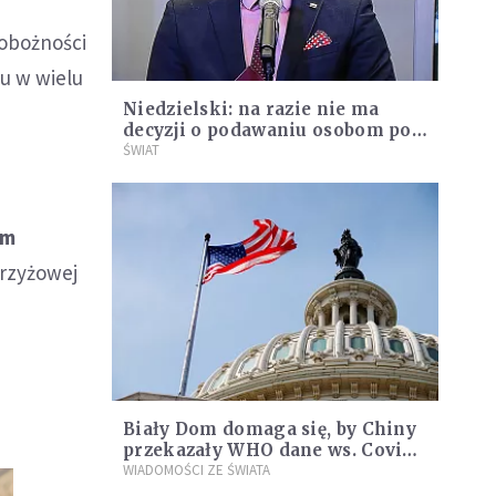
pobożności
iu w wielu
Niedzielski: na razie nie ma
decyzji o podawaniu osobom po
COVID-19 tylko jednej dawki
ŚWIAT
szczepionki
em
Krzyżowej
Biały Dom domaga się, by Chiny
przekazały WHO dane ws. Covid-
19
WIADOMOŚCI ZE ŚWIATA