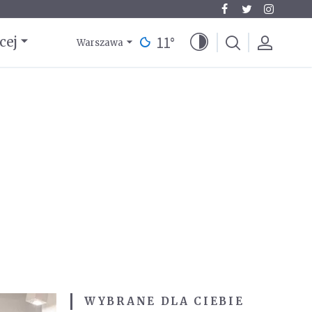
11
°
cej
Warszawa
WYBRANE DLA CIEBIE