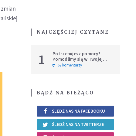
e zmian
kańskiej
NAJCZĘŚCIEJ CZYTANE
Potrzebujesz pomocy?
1
Pomodlimy się w Twojej
intencji
62 komentarzy
BĄDŹ NA BIEŻĄCO
ŚLEDŹ NAS NA FACEBOOKU
ŚLEDŹ NAS NA TWITTERZE