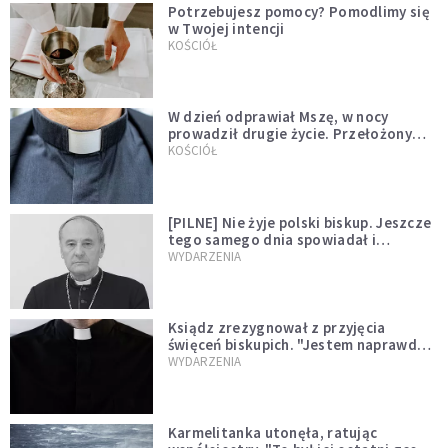
Potrzebujesz pomocy? Pomodlimy się
w Twojej intencji
KOŚCIÓŁ
W dzień odprawiał Mszę, w nocy
prowadził drugie życie. Przełożony
kazał mu opuścić zakon
KOŚCIÓŁ
[PILNE] Nie żyje polski biskup. Jeszcze
tego samego dnia spowiadał i
sprawował Mszę świętą
WYDARZENIA
Ksiądz zrezygnował z przyjęcia
święceń biskupich. "Jestem naprawdę
niegodny"
WYDARZENIA
Karmelitanka utonęła, ratując