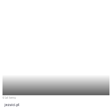
6 lat temu
jezuici.pl