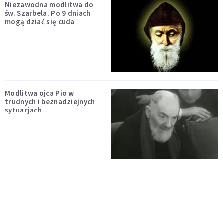
Niezawodna modlitwa do
św. Szarbela. Po 9 dniach
mogą dziać się cuda
Modlitwa ojca Pio w
trudnych i beznadziejnych
sytuacjach