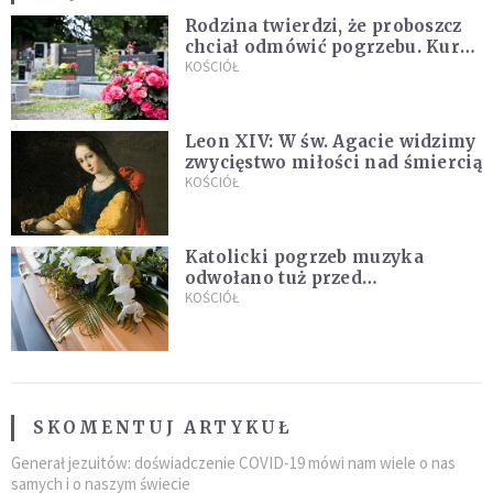
Rodzina twierdzi, że proboszcz
chciał odmówić pogrzebu. Kuria
zapowiada wyjaśnienia
KOŚCIÓŁ
Leon XIV: W św. Agacie widzimy
zwycięstwo miłości nad śmiercią
KOŚCIÓŁ
Katolicki pogrzeb muzyka
odwołano tuż przed
uroczystością. Powodem była
KOŚCIÓŁ
przynależność do masonerii
SKOMENTUJ ARTYKUŁ
Generał jezuitów: doświadczenie COVID-19 mówi nam wiele o nas
samych i o naszym świecie