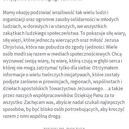
Mamy okazję podziwiać wrażliwość tak wielu ludzi i
organizacji oraz ogromne zasoby solidarności w młodych
ludziach, w dorosłych i w starszych, we wszystkich
zakątkach ludzkiego społeczeństwa. To pokazuje siłę wiary,
siłę więzi, które jednoczą wierzących oraz miłość Jezusa
Chrystusa, która nas pobudza do zgody i jedności. Wiele
osób modli się razem w mediach społecznościowych. Chcą
wyznawać swoją wiarę, tę wiarę, którą czują w głębi serca i
której nie mogą zatrzymać tylko dla siebie. Otrzymałem
informacje o wielu twórczych inicjatywach, które zostały
podjęte zarówno w prowincjach, regionach, wspólnotach i
dziełach apostolskich Towarzystwa Jezusowego… a także
przez naszych współpracowników. Dziękuję Panu za to
wszystko. Zachęcam was, abyście nadal szukali najlepszych
sposobów, by być blisko osób potrzebujących, aby kroczyć
razem z nimi wspólną drogą.