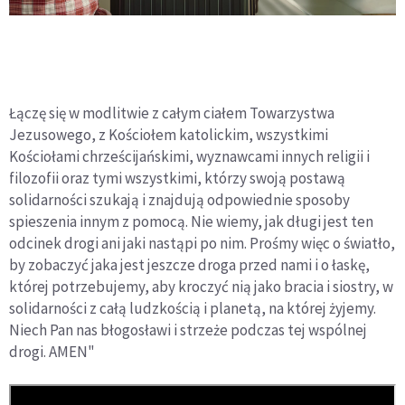
Łączę się w modlitwie z całym ciałem Towarzystwa
Jezusowego, z Kościołem katolickim, wszystkimi
Kościołami chrześcijańskimi, wyznawcami innych religii i
filozofii oraz tymi wszystkimi, którzy swoją postawą
solidarności szukają i znajdują odpowiednie sposoby
spieszenia innym z pomocą. Nie wiemy, jak długi jest ten
odcinek drogi ani jaki nastąpi po nim. Prośmy więc o światło,
by zobaczyć jaka jest jeszcze droga przed nami i o łaskę,
której potrzebujemy, aby kroczyć nią jako bracia i siostry, w
solidarności z całą ludzkością i planetą, na której żyjemy.
Niech Pan nas błogosławi i strzeże podczas tej wspólnej
drogi. AMEN"