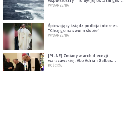
współsiostry. "To był jej ostatni gest
miłości"
WYDARZENIA
Śpiewający ksiądz podbija internet.
"Chcę go na swoim ślubie"
WYDARZENIA
[PILNE] Zmiany w archidiecezji
warszawskiej. Abp Adrian Galbas
wręczył dekrety nowym proboszczom
KOŚCIÓŁ
[PILNE] Podjęto kroki ws. księdza
Sawielewicza. Nie zobaczymy go w
mediach
WYDARZENIA