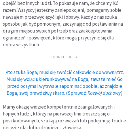
obejść bez innych ludzi. To pokazuje nam, że chcemy iść
razem. Wszyscy jesteśmy zaniepokojeni, pomagamy sobie
nawzajem przezwyciężyć lęki i obawy. Każdy z nas szuka
sposobu jak być pomocnym, zaczynając od postawienia na
drugim miejscu swoich potrzeb oraz zaakceptowania
ograniczeń i poświęceń, które mogą przyczynić się dla
dobra wszystkich.
DEON.PL POLECA
Kto szuka Boga, musi się zwrócić całkowicie do wewnątrz.
Musi się wciąż ukierunkowywać na Boga, zawsze mieć Go
przed oczyma i wytrwale zapominać o sobie, aż znajdzie
Boga, swój prawdziwy skarb. (Sprawdź:
Rozwój duchowy
)
Mamy okazję widzieć kompetentnie zaangażowanych i
hojnych ludzi, którzy na pierwszej linii troszczą się o
poszkodowanych, szukają rozwiązań lub podejmują trudne
decyzje dla dobra drugiego człowieka.