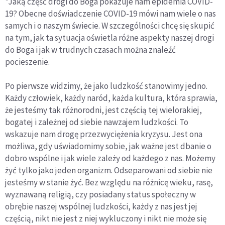
"Jaką część drogi do Boga pokazuje nam epidemia COVID-
19? Obecne doświadczenie COVID-19 mówi nam wiele o nas
samych i o naszym świecie. W szczególności chcę się skupić
na tym, jak ta sytuacja oświetla różne aspekty naszej drogi
do Boga i jak w trudnych czasach można znaleźć
pocieszenie.
Po pierwsze widzimy, że jako ludzkość stanowimy jedno.
Każdy człowiek, każdy naród, każda kultura, która sprawia,
że jesteśmy tak różnorodni, jest częścią tej wielorakiej,
bogatej i zależnej od siebie nawzajem ludzkości. To
wskazuje nam drogę przezwyciężenia kryzysu. Jest ona
możliwa, gdy uświadomimy sobie, jak ważne jest dbanie o
dobro wspólne i jak wiele zależy od każdego z nas. Możemy
żyć tylko jako jeden organizm. Odseparowani od siebie nie
jesteśmy w stanie żyć. Bez względu na różnicę wieku, rasę,
wyznawaną religią, czy posiadany status społeczny w
obrębie naszej wspólnej ludzkości, każdy z nas jest jej
częścią, nikt nie jest z niej wykluczony i nikt nie może się