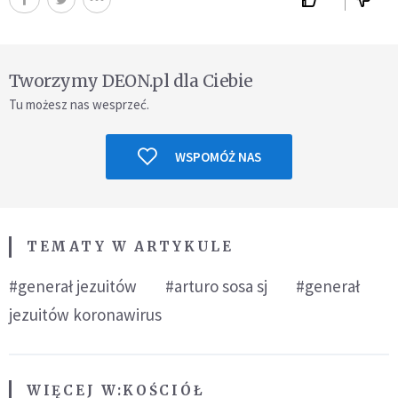
Tworzymy DEON.pl dla Ciebie
Tu możesz nas wesprzeć.
WSPOMÓŻ NAS
TEMATY W ARTYKULE
#generał jezuitów
#arturo sosa sj
#generał
jezuitów koronawirus
WIĘCEJ W:
KOŚCIÓŁ