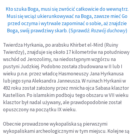
Kto szuka Boga, musi się zwrócić całkowicie do wewnątrz.
Musi się wciąż ukierunkowywać na Boga, zawsze mieć Go
przed oczyma i wytrwale zapominać o sobie, aż znajdzie
Boga, swój prawdziwy skarb. (Sprawdź:
Rozwój duchowy
)
Twierdza Hyrkania, po arabsku Khirbet el-Mird (Ruiny
Twierdzy), znajduje się około 17 kilometrów na południowy
wschód od Jerozolimy, na niedostępnym wzgórzu na
pustyni Judzkiej. Podobno została zbudowana w II lub I
wieku p.n.e. przez władcę Hasmoneuszy Jana Hyrkanusa
lub jego syna Aleksandra Janneusza. W ruinach Hyrkanii w
492 roku został założony przez mnicha ojca Sabasa klasztor
Kastellion. Po islamskim podboju tego obszaru w VII wieku
klasztor był nadal używany, ale prawdopodobnie został
opuszczony na początku IX wieku.
Obecnie prowadzone wykopaliska są pierwszymi
wykopaliskami archeologicznymi w tym miejscu. Kolejne są