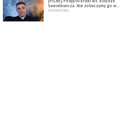
[PILNE] Podjęto kroki ws. księdza
Sawielewicza. Nie zobaczymy go w
mediach
WYDARZENIA