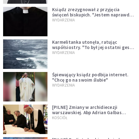
Ksiądz zrezygnował z przyjęcia
święceń biskupich. "Jestem naprawdę
niegodny"
WYDARZENIA
Karmelitanka utonęła, ratując
współsiostry. "To był jej ostatni gest
miłości"
WYDARZENIA
Śpiewający ksiądz podbija internet.
"Chcę go na swoim ślubie"
WYDARZENIA
[PILNE] Zmiany w archidiecezji
warszawskiej. Abp Adrian Galbas
wręczył dekrety nowym proboszczom
KOŚCIÓŁ