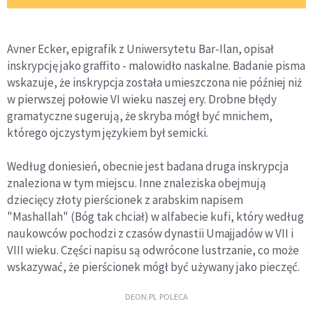
Avner Ecker, epigrafik z Uniwersytetu Bar-Ilan, opisał
inskrypcję jako graffito - malowidło naskalne. Badanie pisma
wskazuje, że inskrypcja została umieszczona nie później niż
w pierwszej połowie VI wieku naszej ery. Drobne błędy
gramatyczne sugerują, że skryba mógł być mnichem,
którego ojczystym językiem był semicki.
Według doniesień, obecnie jest badana druga inskrypcja
znaleziona w tym miejscu. Inne znaleziska obejmują
dziecięcy złoty pierścionek z arabskim napisem
"Mashallah" (Bóg tak chciał) w alfabecie kufi, który według
naukowców pochodzi z czasów dynastii Umajjadów w VII i
VIII wieku. Części napisu są odwrócone lustrzanie, co może
wskazywać, że pierścionek mógł być używany jako pieczęć.
DEON.PL POLECA