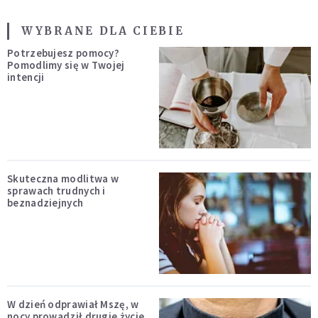
WYBRANE DLA CIEBIE
Potrzebujesz pomocy?
Pomodlimy się w Twojej
intencji
Skuteczna modlitwa w
sprawach trudnych i
beznadziejnych
W dzień odprawiał Mszę, w
nocy prowadził drugie życie.