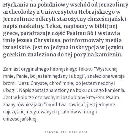
Hyrkania na południowy wschód od Jerozolimy
archeolodzy z Uniwersytetu Hebrajskiego w
Jerozolimie odkryli starożytny chrześcijański
napis naskalny. Tekst, napisany w biblijnej
grece, parafrazuje część Psalmu 86 i wstawia
imię Jezusa Chrystusa, poinformowały media
izraelskie. Jest to jedyna inskrypcja w języku
greckim znaleziona do tej pory na kamieniu.
Zamiast oryginalnego hebrajskiego tekstu "Wysłuchaj
mnie, Panie, bo jestem nędzny i ubogi", znaleziona wersja
brzmi: "Jezu Chryste, chroń mnie, bo jestem nędzny i
ubogi". Napis został znaleziony na boku dużego kamienia.
Jest w kolorze czerwonym i ozdobiony krzyżem. Psalm,
znany również jako "modlitwa Dawida", jest jednym z
najczęściej recytowanych psalmów w liturgii
chrześcijańskiej.
DEON.PL POLECA