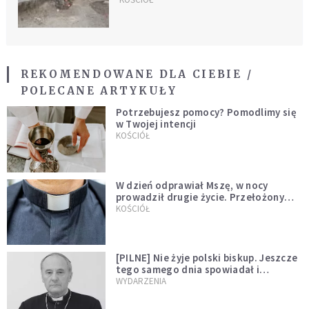
odkopali katedrę, gdzie
modlił się św. Augustyn
REKOMENDOWANE DLA CIEBIE /
POLECANE ARTYKUŁY
Potrzebujesz pomocy? Pomodlimy się
w Twojej intencji
KOŚCIÓŁ
W dzień odprawiał Mszę, w nocy
prowadził drugie życie. Przełożony
kazał mu opuścić zakon
KOŚCIÓŁ
[PILNE] Nie żyje polski biskup. Jeszcze
tego samego dnia spowiadał i
sprawował Mszę świętą
WYDARZENIA