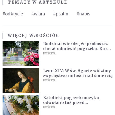
TEMATY W ARTYKULE
#odkrycie
#wiara
#psalm
#napis
WIĘCEJ W:
KOŚCIÓŁ
Rodzina twierdzi, że proboszcz
chciał odmówić pogrzebu. Kuria
zapowiada wyjaśnienia
KOŚCIÓŁ
Leon XIV: W św. Agacie widzimy
zwycięstwo miłości nad śmiercią
KOŚCIÓŁ
Katolicki pogrzeb muzyka
odwołano tuż przed
uroczystością. Powodem była
KOŚCIÓŁ
przynależność do masonerii