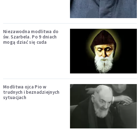
Niezawodna modlitwa do
św. Szarbela. Po 9 dniach
mogą dziać się cuda
Modlitwa ojca Pio w
trudnych i beznadziejnych
sytuacjach