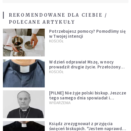
REKOMENDOWANE DLA CIEBIE /
POLECANE ARTYKUŁY
Potrzebujesz pomocy? Pomodlimy się
w Twojej intencji
KOŚCIÓŁ
W dzień odprawiał Mszę, w nocy
prowadził drugie życie. Przełożony
kazał mu opuścić zakon
KOŚCIÓŁ
[PILNE] Nie żyje polski biskup. Jeszcze
tego samego dnia spowiadał i
sprawował Mszę świętą
WYDARZENIA
Ksiądz zrezygnował z przyjęcia
święceń biskupich. "Jestem naprawdę