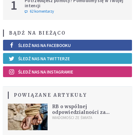
1
Potrzebujesz pomocy? Pomodlimy się w Twojej
intencji
62 komentarzy
BĄDŹ NA BIEŻĄCO
ŚLEDŹ NAS NA FACEBOOKU
ŚLEDŹ NAS NA TWITTERZE
ŚLEDŹ NAS NA INSTAGRAMIE
POWIĄZANE ARTYKUŁY
RB o wspólnej
odpowiedzialności za
ochronę praw ofiar
WIADOMOŚCI ZE ŚWIATA
prześladowań na tle
religijnym