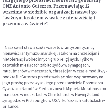
religijnego przedstawił sekretarz generalny
ONZ Antonio Guterres. Przemawiając 12
września w siedzibie organizacji nazwał go
"ważnym krokiem w walce z nienawiścią i
przemocą w świecie".
- Nasz świat stawia czoła wzrostowi antysemityzmu,
nienawiści antymuzułmańskiej, atakom na chrześcijan i
nietolerancji wobec innych grup religijnych. Tylko w
ostatnich miesiącach zabito żydów w synagogach,
muzułmanów w meczetach, chrześcijan w czasie modlitwy -
podkreślił Guterres przedstawiając plan wypracowany na
jego prośbę przez wysokiego przedstawiciela Przymierza
Cywilizacji Narodów Zjednoczonych Miguela Moratinosa po
masakrze w meczetach w Christchurch w Nowej Zelandii,
synagodze w Pittsburghu w USA i kościołach katolickich w
Sri Lance.