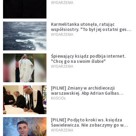
niegodny"
WYDARZENIA
Karmelitanka utonęła, ratując
współsiostry. "To był jej ostatni gest
miłości"
WYDARZENIA
Śpiewający ksiądz podbija internet.
"Chcę go na swoim ślubie"
WYDARZENIA
[PILNE] Zmiany w archidiecezji
warszawskiej. Abp Adrian Galbas
wręczył dekrety nowym proboszczom
KOŚCIÓŁ
[PILNE] Podjęto kroki ws. księdza
Sawielewicza. Nie zobaczymy go w
mediach
WYDARZENIA