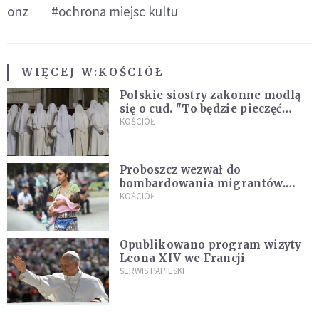
onz
#ochrona miejsc kultu
WIĘCEJ W:
KOŚCIÓŁ
Polskie siostry zakonne modlą
się o cud. "To będzie pieczęć
Pana Boga dla naszej wiary"
KOŚCIÓŁ
Proboszcz wezwał do
bombardowania migrantów.
"Masowy ogień przeciwko
KOŚCIÓŁ
najeźdźcom!"
Opublikowano program wizyty
Leona XIV we Francji
SERWIS PAPIESKI