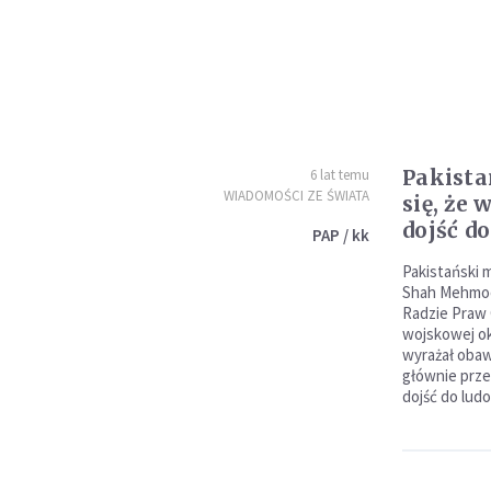
Pakista
6 lat temu
WIADOMOŚCI ZE ŚWIATA
się, że
dojść d
PAP / kk
Pakistański 
Shah Mehmoo
Radzie Praw 
wojskowej ok
wyrażał oba
głównie prz
dojść do lud