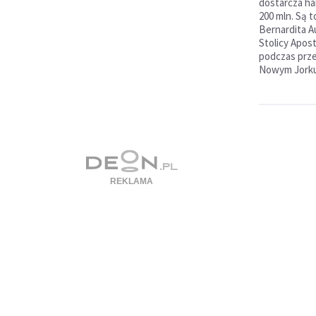
dostarcza han
200 mln. Są 
Bernardita A
Stolicy Apos
podczas prz
Nowym Jorku