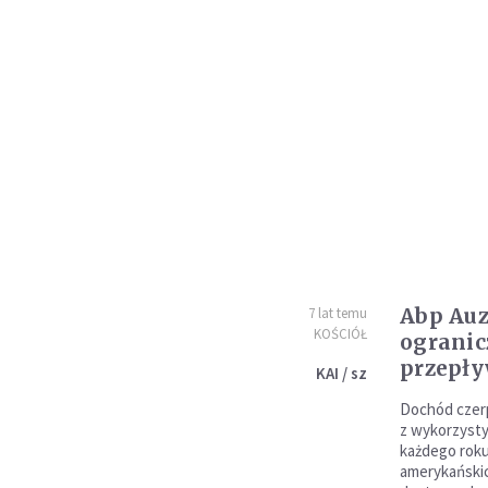
Abp Auz
7 lat temu
KOŚCIÓŁ
ogranic
przepł
KAI / sz
Dochód czer
z wykorzyst
każdego roku
amerykańskic