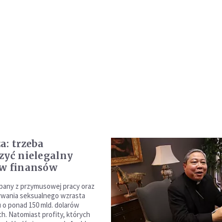
a: trzeba
zyć nielegalny
yw finansów
pany z przymusowej pracy oraz
ywania seksualnego wzrasta
 o ponad 150 mld. dolarów
h. Natomiast profity, których