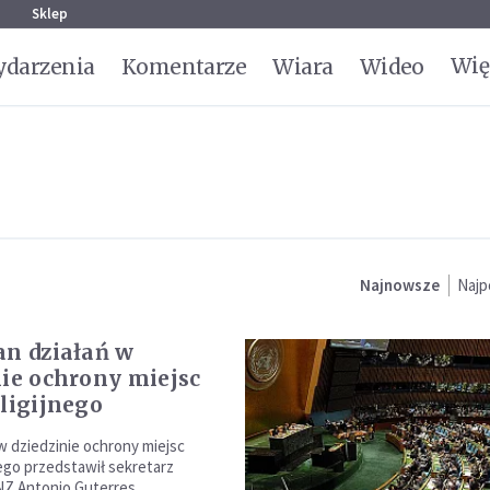
g
Sklep
Wię
darzenia
Komentarze
Wiara
Wideo
Najnowsze
Najp
an działań w
nie ochrony miejsc
eligijnego
 w dziedzinie ochrony miejsc
nego przedstawił sekretarz
Z Antonio Guterres.