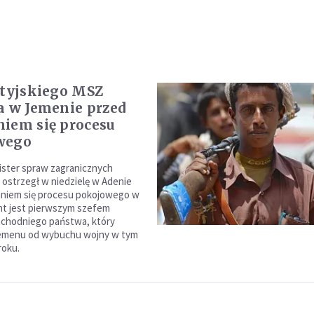
ytyjskiego MSZ
a w Jemenie przed
iem się procesu
wego
nister spraw zagranicznych
ostrzegł w niedzielę w Adenie
aniem się procesu pokojowego w
nt jest pierwszym szefem
achodniego państwa, który
Jemenu od wybuchu wojny w tym
roku.