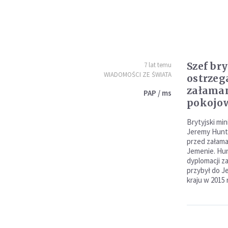
Szef br
7 lat temu
WIADOMOŚCI ZE ŚWIATA
ostrzeg
załaman
PAP / ms
pokojo
Brytyjski mi
Jeremy Hunt 
przed załam
Jemenie. Hu
dyplomacji z
przybył do 
kraju w 2015 