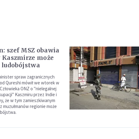
n: szef MSZ obawia
 w Kaszmirze może
o ludobójstwa
minister spraw zagranicznych
d Qureshi mówił we wtorek w
Człowieka ONZ o "nielegalnej
upacji" Kaszmiru przez Indie i
wy, że w tym zamieszkiwanym
ez muzułmanów regionie może
obójstwa.