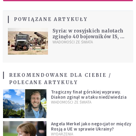
POWIĄZANE ARTYKUŁY
Syria: w rosyjskich nalotach
zginęło 40 bojowników IS, w
tym 4 dowódców
WIADOMOŚCI ZE ŚWIATA
REKOMENDOWANE DLA CIEBIE /
POLECANE ARTYKUŁY
Tragiczny finał górskiej wyprawy.
Diakon zginął w ataku niedźwiedzia
WIADOMOŚCI ZE ŚWIATA
Angela Merkel jako negocjator między
Rosją a UE w sprawie Ukrainy?
WYDARZENIA