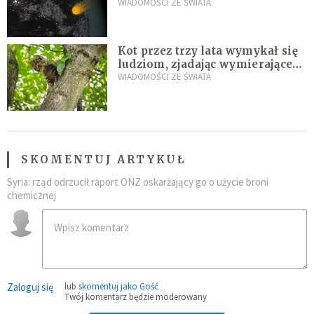
zagrożenia
WIADOMOŚCI ZE ŚWIATA
Kot przez trzy lata wymykał się
ludziom, zjadając wymierające
kaczki. W końcu popełnił
WIADOMOŚCI ZE ŚWIATA
fatalny błąd
SKOMENTUJ ARTYKUŁ
Syria: rząd odrzucił raport ONZ oskarżający go o użycie broni
chemicznej
Zaloguj się
lub
skomentuj jako Gość
Twój komentarz będzie moderowany