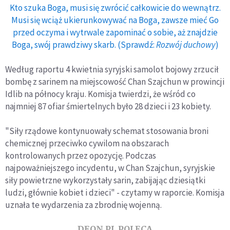
Kto szuka Boga, musi się zwrócić całkowicie do wewnątrz.
Musi się wciąż ukierunkowywać na Boga, zawsze mieć Go
przed oczyma i wytrwale zapominać o sobie, aż znajdzie
Boga, swój prawdziwy skarb. (Sprawdź:
Rozwój duchowy
)
Według raportu 4 kwietnia syryjski samolot bojowy zrzucił
bombę z sarinem na miejscowość Chan Szajchun w prowincji
Idlib na północy kraju. Komisja twierdzi, że wśród co
najmniej 87 ofiar śmiertelnych było 28 dzieci i 23 kobiety.
"Siły rządowe kontynuowały schemat stosowania broni
chemicznej przeciwko cywilom na obszarach
kontrolowanych przez opozycję. Podczas
najpoważniejszego incydentu, w Chan Szajchun, syryjskie
siły powietrzne wykorzystały sarin, zabijając dziesiątki
ludzi, głównie kobiet i dzieci" - czytamy w raporcie. Komisja
uznała te wydarzenia za zbrodnię wojenną.
DEON.PL POLECA