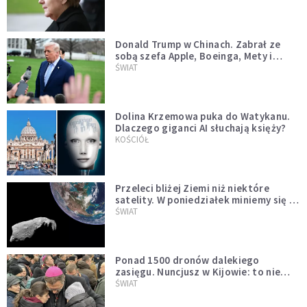
Donald Trump w Chinach. Zabrał ze
sobą szefa Apple, Boeinga, Mety i
Muska
ŚWIAT
Dolina Krzemowa puka do Watykanu.
Dlaczego giganci AI słuchają księży?
KOŚCIÓŁ
Przeleci bliżej Ziemi niż niektóre
satelity. W poniedziałek miniemy się z
asteroidą, która poprzedzi znacznie
ŚWIAT
większego "gościa"
Ponad 1500 dronów dalekiego
zasięgu. Nuncjusz w Kijowie: to nie
wygląda na wolę zakończenia wojny
ŚWIAT