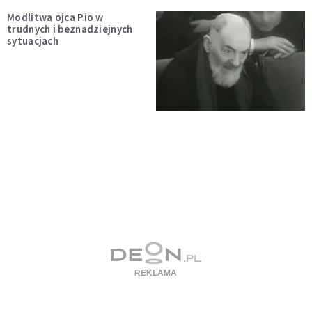
Modlitwa ojca Pio w
trudnych i beznadziejnych
sytuacjach