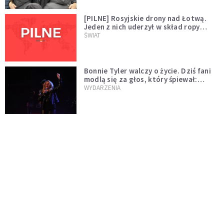
[PILNE] Rosyjskie drony nad Łotwą.
Jeden z nich uderzył w skład ropy
naftowej
ŚWIAT
Bonnie Tyler walczy o życie. Dziś fani
modlą się za głos, który śpiewał:
"Lord, help me"
WYDARZENIA