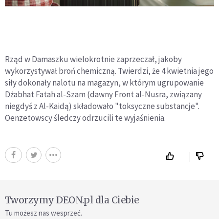
Rząd w Damaszku wielokrotnie zaprzeczał, jakoby
wykorzystywał broń chemiczną. Twierdzi, że 4 kwietnia jego
siły dokonały nalotu na magazyn, w którym ugrupowanie
Dżabhat Fatah al-Szam (dawny Front al-Nusra, związany
niegdyś z Al-Kaidą) składowało "toksyczne substancje".
Oenzetowscy śledczy odrzucili te wyjaśnienia.
Tworzymy DEON.pl dla Ciebie
Tu możesz nas wesprzeć.