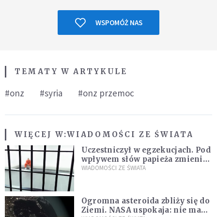
WSPOMÓŻ NAS
TEMATY W ARTYKULE
#onz
#syria
#onz przemoc
WIĘCEJ W:
WIADOMOŚCI ZE ŚWIATA
Uczestniczył w egzekucjach. Pod
wpływem słów papieża zmienił
zdanie
WIADOMOŚCI ZE ŚWIATA
Ogromna asteroida zbliży się do
Ziemi. NASA uspokaja: nie ma