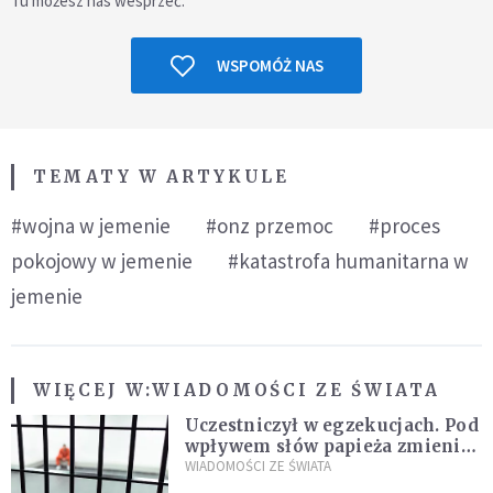
Tu możesz nas wesprzeć.
WSPOMÓŻ NAS
TEMATY W ARTYKULE
#wojna w jemenie
#onz przemoc
#proces
pokojowy w jemenie
#katastrofa humanitarna w
jemenie
WIĘCEJ W:
WIADOMOŚCI ZE ŚWIATA
Uczestniczył w egzekucjach. Pod
wpływem słów papieża zmienił
zdanie
WIADOMOŚCI ZE ŚWIATA