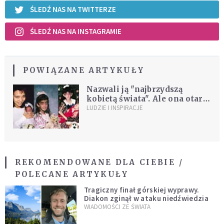
ŚLEDŹ NAS NA TWITTERZE
ŚLEDŹ NAS NA INSTAGRAMIE
POWIĄZANE ARTYKUŁY
Nazwali ją "najbrzydszą
kobietą świata". Ale ona otarła
łzy i zainspirowała miliony
LUDZIE I INSPIRACJE
ludzi
REKOMENDOWANE DLA CIEBIE /
POLECANE ARTYKUŁY
Tragiczny finał górskiej wyprawy.
Diakon zginął w ataku niedźwiedzia
WIADOMOŚCI ZE ŚWIATA