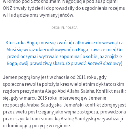
w Rimbo pod Sztokholmem. Negocjacje pod auspicjami
ONZ trwały tydzień i doprowadziły do uzgodnienia rozejmu
w Hudajdzie oraz wymiany jeńców.
DEON.PL POLECA
Kto szuka Boga, musi się zwrócić całkowicie do wewnątrz.
Musi się wciąż ukierunkowywać na Boga, zawsze mieć Go
przed oczyma i wytrwale zapominać o sobie, aż znajdzie
Boga, swój prawdziwy skarb. (Sprawdź:
Rozwój duchowy
)
Jemen pogrążony jest w chaosie od 2011 roku, gdy
społeczna rewolta położyła kres wieloletnim dyktatorskim
rządom prezydenta Alego Abd Allaha Salaha. Konflikt nasilił
się, gdy w marcu 2015 roku interwencję w Jemenie
rozpoczęła Arabia Saudyjska. Jemeński konflikt zbrojny jest
przez wielu postrzegany jako wojna zastępcza, prowadzona
przez szyicki Iran i sunnicką Arabię Saudyjską w rywalizacji
o dominującą pozycję w regionie.