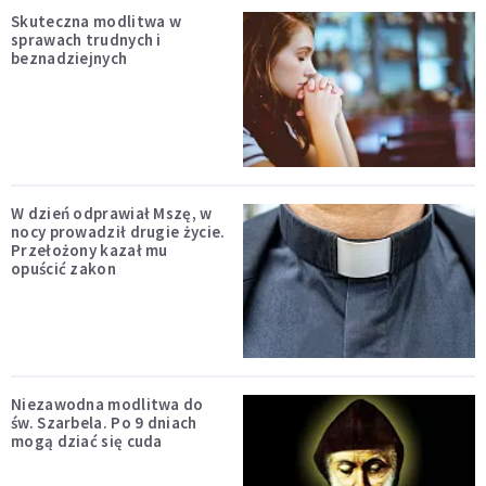
Skuteczna modlitwa w
sprawach trudnych i
beznadziejnych
W dzień odprawiał Mszę, w
nocy prowadził drugie życie.
Przełożony kazał mu
opuścić zakon
Niezawodna modlitwa do
św. Szarbela. Po 9 dniach
mogą dziać się cuda