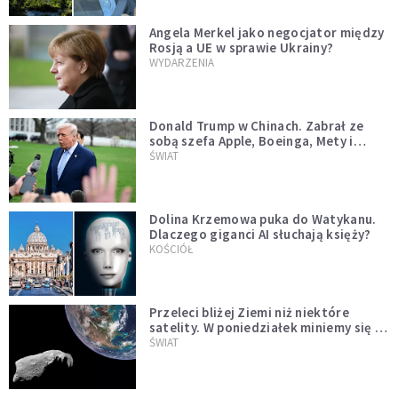
Angela Merkel jako negocjator między
Rosją a UE w sprawie Ukrainy?
WYDARZENIA
Donald Trump w Chinach. Zabrał ze
sobą szefa Apple, Boeinga, Mety i
Muska
ŚWIAT
Dolina Krzemowa puka do Watykanu.
Dlaczego giganci AI słuchają księży?
KOŚCIÓŁ
Przeleci bliżej Ziemi niż niektóre
satelity. W poniedziałek miniemy się z
asteroidą, która poprzedzi znacznie
ŚWIAT
większego "gościa"