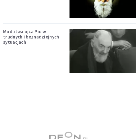
Modlitwa ojca Pio w
trudnych i beznadziejnych
sytuacjach