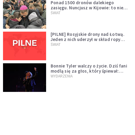
Ponad 1500 dronów dalekiego
zasięgu. Nuncjusz w Kijowie: to nie
wygląda na wolę zakończenia wojny
ŚWIAT
[PILNE] Rosyjskie drony nad Łotwą.
Jeden z nich uderzył w skład ropy
naftowej
ŚWIAT
Bonnie Tyler walczy o życie. Dziś fani
modlą się za głos, który śpiewał:
"Lord, help me"
WYDARZENIA