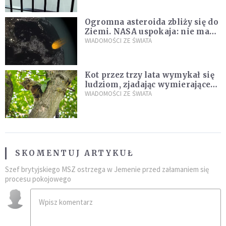
Ogromna asteroida zbliży się do
Ziemi. NASA uspokaja: nie ma
zagrożenia
WIADOMOŚCI ZE ŚWIATA
Kot przez trzy lata wymykał się
ludziom, zjadając wymierające
kaczki. W końcu popełnił
WIADOMOŚCI ZE ŚWIATA
fatalny błąd
SKOMENTUJ ARTYKUŁ
Szef brytyjskiego MSZ ostrzega w Jemenie przed załamaniem się
procesu pokojowego