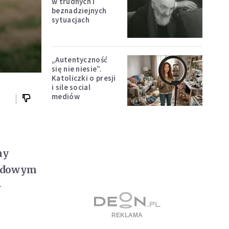
w trudnych i
beznadziejnych
sytuacjach
„Autentyczność
się nie niesie”.
Katoliczki o presji
i sile social
mediów
ny
rodowym
–