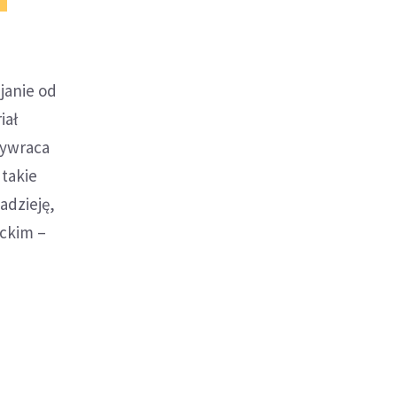
janie od
iał
zywraca
 takie
adzieję,
ckim –