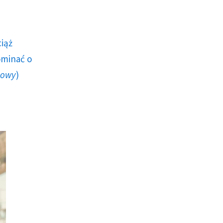
ciąż
ominać o
howy
)