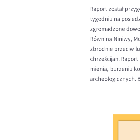
Raport został przy
tygodniu na posied
zgromadzone dowody
Równiną Niniwy, Mos
zbrodnie przeciw lu
chrześcijan. Raport
mienia, burzeniu ko
archeologicznych. B