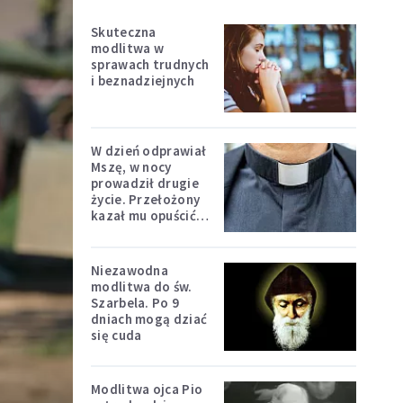
Skuteczna
modlitwa w
sprawach trudnych
i beznadziejnych
W dzień odprawiał
Mszę, w nocy
prowadził drugie
życie. Przełożony
kazał mu opuścić
zakon
Niezawodna
modlitwa do św.
Szarbela. Po 9
dniach mogą dziać
się cuda
Modlitwa ojca Pio