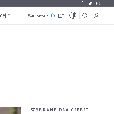
11
°
cej
Warszawa
WYBRANE DLA CIEBIE