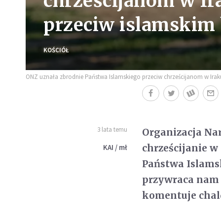
chrześcijanom w I
przeciw islamskim
KOŚCIÓŁ
ONZ uznała zbrodnie Państwa Islamskiego przeciw chrześcijanom w Iraku.
3 lata temu
Organizacja Nar
chrześcijanie w
KAI / mł
Państwa Islams
przywraca nam g
komentuje chald