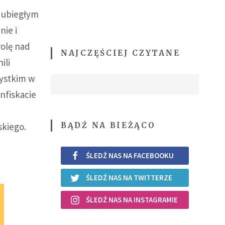
 ubiegłym
ie i
rolę nad
NAJCZĘŚCIEJ CZYTANE
ili
zystkim w
nfiskacie
BĄDŹ NA BIEŻĄCO
skiego.
ŚLEDŹ NAS NA FACEBOOKU
ŚLEDŹ NAS NA TWITTERZE
ŚLEDŹ NAS NA INSTAGRAMIE