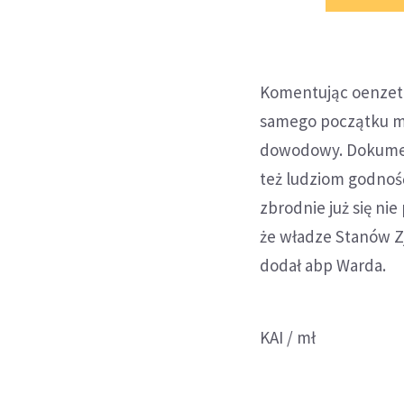
Komentując oenzeto
samego początku mów
dowodowy. Dokumen
też ludziom godność 
zbrodnie już się ni
że władze Stanów 
dodał abp Warda.
KAI / mł