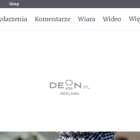
g
Sklep
Wię
darzenia
Komentarze
Wiara
Wideo