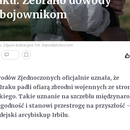
raku. Zebrano dowody
 bojownikom
 Zdjęcie ilustracyjne. Fot. Depositphotos.com
odów Zjednoczonych oficjalnie uznała, że
 Iraku padli ofiarą zbrodni wojennych ze stro
kiego. Takie uznanie na szczeblu międzyna
odność i stanowi przestrogę na przyszłość 
ejski arcybiskup Irbilu.