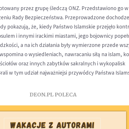
gotowany przez grupę śledczą ONZ. Przedstawiono go w
zeniu Rady Bezpieczeństwa. Przeprowadzone dochodzen
 pokazują, że, kiedy Państwo Islamskie przejęło kont
ulem i innymi irackimi miastami, jego bojownicy popełn
dzkości, a na ich działania były wymierzone przede ws
 wspomina o wysiedleniach, nawracaniu siłą na islam, ko
ściołów oraz innych zabytków sakralnych i wykopalisk
rali w tym udział najważniejsi przywódcy Państwa Islam
DEON.PL POLECA