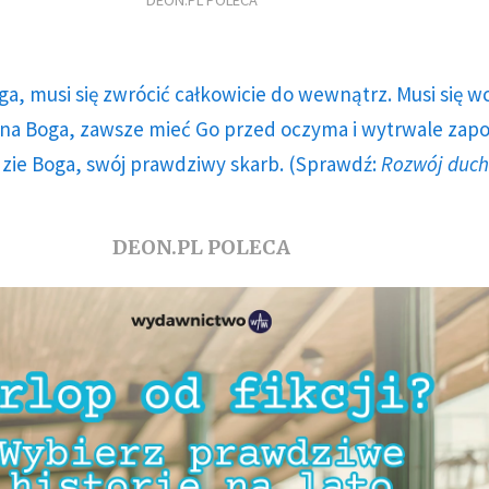
DEON.PL POLECA
ga, musi się zwrócić całkowicie do wewnątrz. Musi się w
a Boga, zawsze mieć Go przed oczyma i wytrwale zap
dzie Boga, swój prawdziwy skarb. (Sprawdź:
Rozwój duc
DEON.PL POLECA