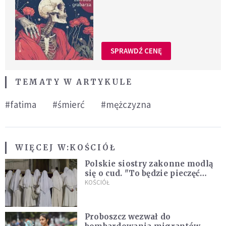
SPRAWDŹ CENĘ
TEMATY W ARTYKULE
#fatima
#śmierć
#mężczyzna
WIĘCEJ W:
KOŚCIÓŁ
Polskie siostry zakonne modlą
się o cud. "To będzie pieczęć
Pana Boga dla naszej wiary"
KOŚCIÓŁ
Proboszcz wezwał do