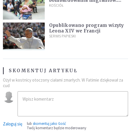
bombardowania migrantów.
"Masowy ogień przeciwko
KOŚCIÓŁ
najeźdźcom!"
Opublikowano program wizyty
Leona XIV we Francji
SERWIS PAPIESKI
SKOMENTUJ ARTYKUŁ
Ożył w kostnicy otoczony ciałami zmarłych. W Fatimie dziękował za
cud
Zaloguj się
lub
skomentuj jako Gość
Twój komentarz będzie moderowany