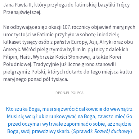
Jana Pawła II, który przylega do fatimskiej bazyliki Trójcy
Przenajświętszej.
Na odbywające się z okazji 107. rocznicy objawień maryjnych
uroczystości w Fatimie przybyło w sobotę i niedzielę
kilkaset tysięcy osób z państw Europy, Azji, Afryki oraz obu
Ameryk. Wśród pielgrzymów byli m.in. pątnicy z dalekich
Filipin, Haiti, Wybrzeża Kości Słoniowej, a także Korei
Południowej. Tradycyjnie już liczne grono stanowili
pielgrzymi z Polski, których dotarło do tego miejsca kultu
maryjnego ponad pół tysiąca.
DEON.PL POLECA
Kto szuka Boga, musi się zwrócić całkowicie do wewnątrz.
Musi się wciąż ukierunkowywać na Boga, zawsze mieć Go
przed oczyma i wytrwale zapominać o sobie, aż znajdzie
Boga, swój prawdziwy skarb. (Sprawdź:
Rozwój duchowy
)