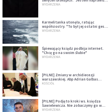
święceń biskupich. "Jestem naprawdę
niegodny"
WYDARZENIA
Karmelitanka utonęła, ratując
współsiostry. "To był jej ostatni gest
miłości"
WYDARZENIA
Śpiewający ksiądz podbija internet.
"Chcę go na swoim ślubie"
WYDARZENIA
[PILNE] Zmiany w archidiecezji
warszawskiej. Abp Adrian Galbas
wręczył dekrety nowym proboszczom
KOŚCIÓŁ
[PILNE] Podjęto kroki ws. księdza
Sawielewicza. Nie zobaczymy go w
mediach
WYDARZENIA