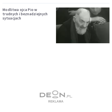
Modlitwa ojca Pio w
trudnych i beznadziejnych
sytuacjach