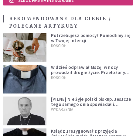
ŚLEDŹ NAS NA INSTAGRAMIE
REKOMENDOWANE DLA CIEBIE /
POLECANE ARTYKUŁY
Potrzebujesz pomocy? Pomodlimy się
w Twojej intencji
KOŚCIÓŁ
W dzień odprawiał Mszę, w nocy
prowadził drugie życie. Przełożony
kazał mu opuścić zakon
KOŚCIÓŁ
[PILNE] Nie żyje polski biskup. Jeszcze
tego samego dnia spowiadał i
sprawował Mszę świętą
WYDARZENIA
Ksiądz zrezygnował z przyjęcia