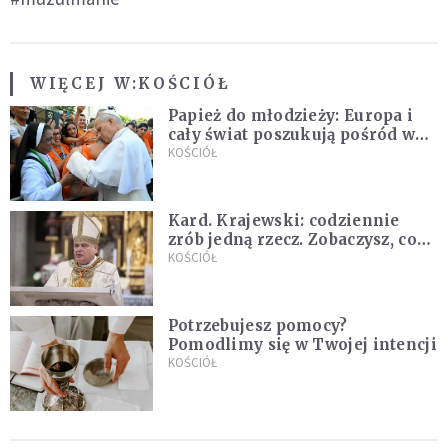
WIĘCEJ W:
KOŚCIÓŁ
Papież do młodzieży: Europa i
cały świat poszukują pośród was
nowych świętych
KOŚCIÓŁ
Kard. Krajewski: codziennie
zrób jedną rzecz. Zobaczysz, co
stanie się z twoim życiem
KOŚCIÓŁ
Potrzebujesz pomocy?
Pomodlimy się w Twojej intencji
KOŚCIÓŁ