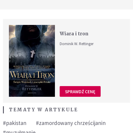
Wiara i tron
Dominik W. Rettinger
SPRAWDŹ CENĘ
TEMATY W ARTYKULE
#pakistan
#zamordowany chrześcijanin
#muzułmanie