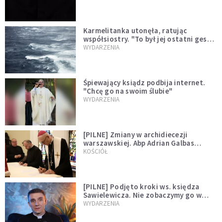
Karmelitanka utonęła, ratując
współsiostry. "To był jej ostatni gest
miłości"
WYDARZENIA
Śpiewający ksiądz podbija internet.
"Chcę go na swoim ślubie"
WYDARZENIA
[PILNE] Zmiany w archidiecezji
warszawskiej. Abp Adrian Galbas
wręczył dekrety nowym proboszczom
KOŚCIÓŁ
[PILNE] Podjęto kroki ws. księdza
Sawielewicza. Nie zobaczymy go w
mediach
WYDARZENIA