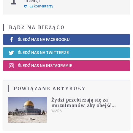
intencji
62 komentarzy
BĄDŹ NA BIEŻĄCO
ŚLEDŹ NAS NA FACEBOOKU
ŚLEDŹ NAS NA TWITTERZE
ŚLEDŹ NAS NA INSTAGRAMIE
POWIĄZANE ARTYKUŁY
Żydzi przebierają się za
muzułmanów, aby obejść
zakaz modlitwy
WIARA