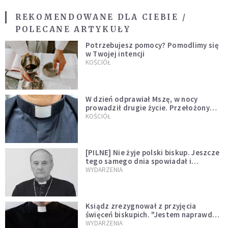
REKOMENDOWANE DLA CIEBIE /
POLECANE ARTYKUŁY
Potrzebujesz pomocy? Pomodlimy się
w Twojej intencji
KOŚCIÓŁ
W dzień odprawiał Mszę, w nocy
prowadził drugie życie. Przełożony
kazał mu opuścić zakon
KOŚCIÓŁ
[PILNE] Nie żyje polski biskup. Jeszcze
tego samego dnia spowiadał i
sprawował Mszę świętą
WYDARZENIA
Ksiądz zrezygnował z przyjęcia
święceń biskupich. "Jestem naprawdę
niegodny"
WYDARZENIA