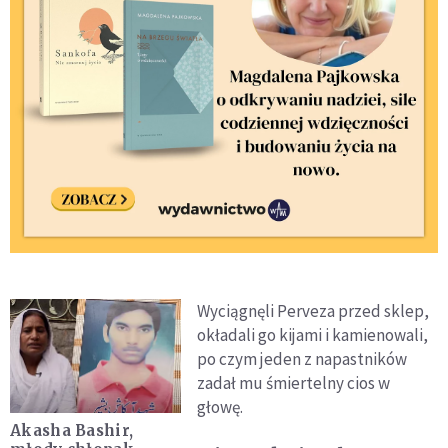
Wyciągnęli Perveza przed sklep,
okładali go kijami i kamienowali,
po czym jeden z napastników
zadał mu śmiertelny cios w
głowę.
Akasha Bashir,