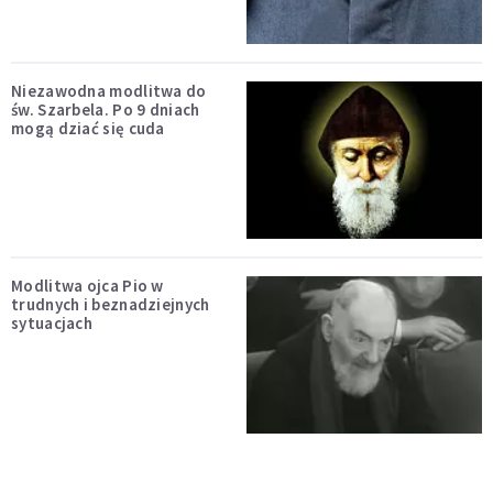
Niezawodna modlitwa do
św. Szarbela. Po 9 dniach
mogą dziać się cuda
Modlitwa ojca Pio w
trudnych i beznadziejnych
sytuacjach