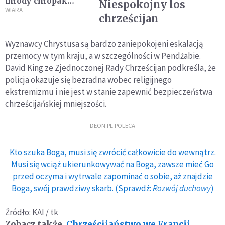
młody chłopak
Niespokojny los
pierwszym „sługą
WIARA
chrześcijan
Bożym” w dziejach
Pakistanu
Wyznawcy Chrystusa są bardzo zaniepokojeni eskalacją
przemocy w tym kraju, a w szczególności w Pendżabie.
David King ze Zjednoczonej Rady Chrześcijan podkreśla, że
policja okazuje się bezradna wobec religijnego
ekstremizmu i nie jest w stanie zapewnić bezpieczeństwa
chrześcijańskiej mniejszości.
DEON.PL POLECA
Kto szuka Boga, musi się zwrócić całkowicie do wewnątrz.
Musi się wciąż ukierunkowywać na Boga, zawsze mieć Go
przed oczyma i wytrwale zapominać o sobie, aż znajdzie
Boga, swój prawdziwy skarb. (Sprawdź:
Rozwój duchowy
)
Źródło: KAI / tk
Zobacz także
Chrześcijaństwo we Francji.