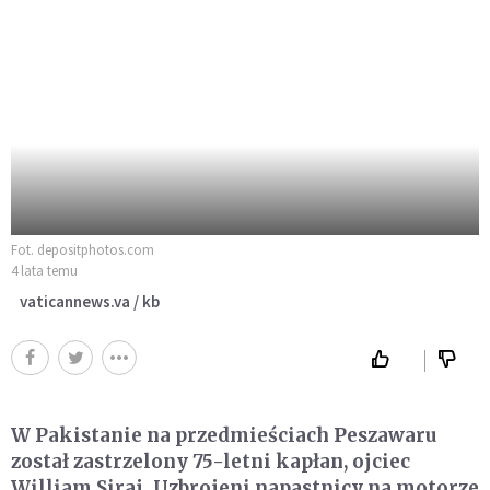
Fot. depositphotos.com
4 lata temu
vaticannews.va / kb
W Pakistanie na przedmieściach Peszawaru
został zastrzelony 75-letni kapłan, ojciec
William Siraj. Uzbrojeni napastnicy na motorze