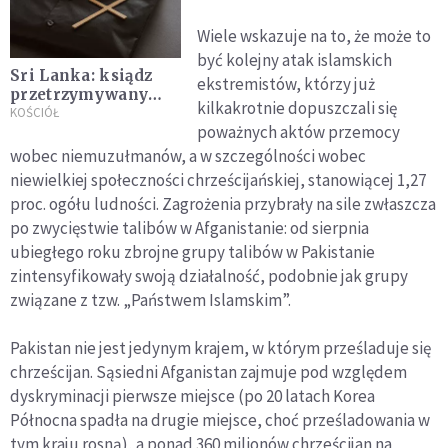
Wiele wskazuje na to, że może to
być kolejny atak islamskich
Sri Lanka: ksiądz
ekstremistów, którzy już
przetrzymywany
kilkakrotnie dopuszczali się
przez policję. Chciał
KOŚCIÓŁ
poważnych aktów przemocy
ujawnienia prawdy
wobec niemuzułmanów, a w szczególności wobec
niewielkiej społeczności chrześcijańskiej, stanowiącej 1,27
proc. ogółu ludności. Zagrożenia przybrały na sile zwłaszcza
po zwycięstwie talibów w Afganistanie: od sierpnia
ubiegłego roku zbrojne grupy talibów w Pakistanie
zintensyfikowały swoją działalność, podobnie jak grupy
związane z tzw. „Państwem Islamskim”.
Pakistan nie jest jedynym krajem, w którym prześladuje się
chrześcijan. Sąsiedni Afganistan zajmuje pod względem
dyskryminacji pierwsze miejsce (po 20 latach Korea
Północna spadła na drugie miejsce, choć prześladowania w
tym kraju rosną), a ponad 360 milionów chrześcijan na