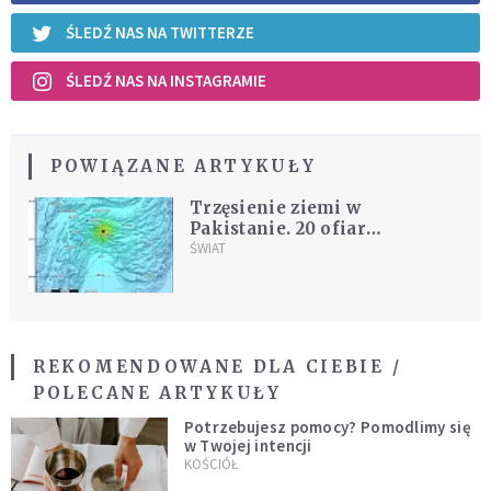
ŚLEDŹ NAS NA TWITTERZE
ŚLEDŹ NAS NA INSTAGRAMIE
POWIĄZANE ARTYKUŁY
Trzęsienie ziemi w
Pakistanie. 20 ofiar
śmiertelnych, 200 rannych
ŚWIAT
REKOMENDOWANE DLA CIEBIE /
POLECANE ARTYKUŁY
Potrzebujesz pomocy? Pomodlimy się
w Twojej intencji
KOŚCIÓŁ