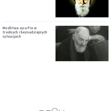
Modlitwa ojca Pio w
trudnych i beznadziejnych
sytuacjach