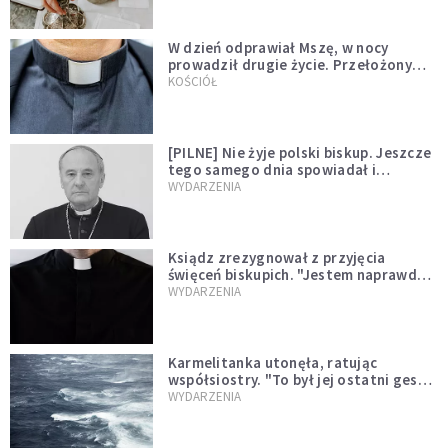
W dzień odprawiał Mszę, w nocy
prowadził drugie życie. Przełożony
kazał mu opuścić zakon
KOŚCIÓŁ
[PILNE] Nie żyje polski biskup. Jeszcze
tego samego dnia spowiadał i
sprawował Mszę świętą
WYDARZENIA
Ksiądz zrezygnował z przyjęcia
święceń biskupich. "Jestem naprawdę
niegodny"
WYDARZENIA
Karmelitanka utonęła, ratując
współsiostry. "To był jej ostatni gest
miłości"
WYDARZENIA