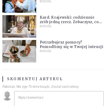
nowych świętych
KOŚCIÓŁ
Kard. Krajewski: codziennie
zrób jedną rzecz. Zobaczysz, co
stanie się z twoim życiem
KOŚCIÓŁ
Potrzebujesz pomocy?
Pomodlimy się w Twojej intencji
KOŚCIÓŁ
SKOMENTUJ ARTYKUŁ
Pakistan. Nie żyje 75-letni ksiądz. Został zastrzelony