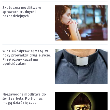
Skuteczna modlitwa w
sprawach trudnych i
beznadziejnych
W dzień odprawiał Mszę, w
nocy prowadził drugie życie.
Przełożony kazał mu
opuścić zakon
Niezawodna modlitwa do
św. Szarbela. Po 9 dniach
mogą dziać się cuda