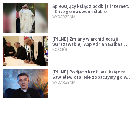
Śpiewający ksiądz podbija internet.
"Chcę go na swoim ślubie"
WYDARZENIA
[PILNE] Zmiany w archidiecezji
warszawskiej. Abp Adrian Galbas
wręczył dekrety nowym proboszczom
KOŚCIÓŁ
[PILNE] Podjęto kroki ws. księdza
Sawielewicza. Nie zobaczymy go w
mediach
WYDARZENIA