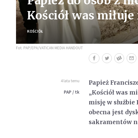
Papież do osób z n
Kościół was miłuje 
KOŚCIÓŁ
Fot. PAP/EPA/VATICAN MEDIA HANDOUT
4 lata temu
Papież Francisz
„Kościół was mi
PAP / tk
misję w służbie
obecna jest dy
sakramentów n