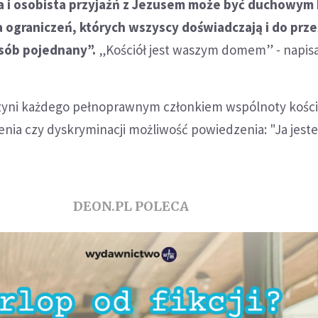
na i osobista przyjaźń z Jezusem może być duchowym
 ograniczeń, których wszyscy doświadczają i do prz
sób pojednany”.
„Kościół jest waszym domem” - napisa
czyni każdego pełnoprawnym członkiem wspólnoty kości
enia czy dyskryminacji możliwość powiedzenia: "Ja jest
DEON.PL POLECA