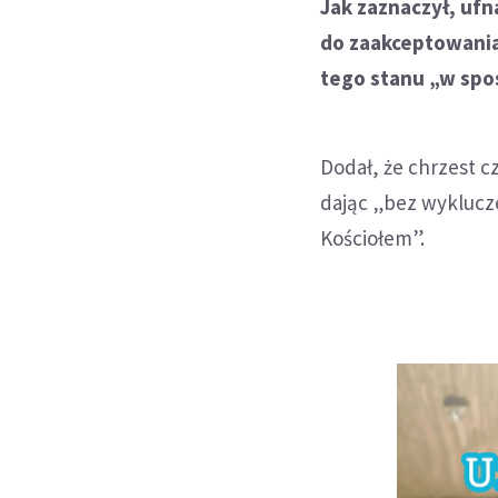
Jak zaznaczył, uf
do zaakceptowania
tego stanu „w spo
Dodał, że chrzest 
dając „bez wyklucz
Kościołem”.