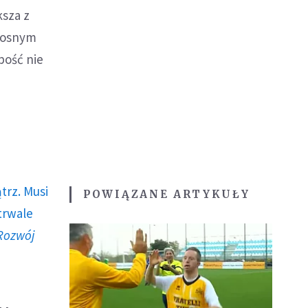
ksza z
adosnym
bość nie
trz. Musi
POWIĄZANE ARTYKUŁY
trwale
Rozwój