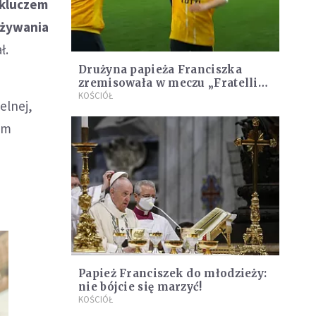
 kluczem
eżywania
ł.
Drużyna papieża Franciszka
zremisowała w meczu „Fratelli
Tutti”
KOŚCIÓŁ
elnej,
em
Papież Franciszek do młodzieży:
nie bójcie się marzyć!
KOŚCIÓŁ