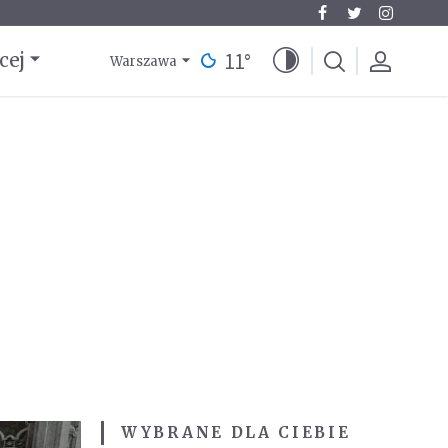
11
°
cej
Warszawa
WYBRANE DLA CIEBIE