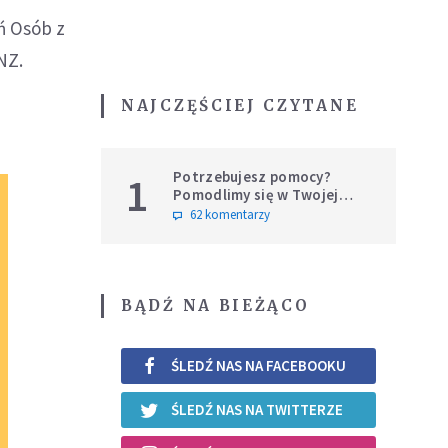
ń Osób z
NZ.
NAJCZĘŚCIEJ CZYTANE
Potrzebujesz pomocy?
1
Pomodlimy się w Twojej
intencji
62 komentarzy
BĄDŹ NA BIEŻĄCO
ŚLEDŹ NAS NA FACEBOOKU
ŚLEDŹ NAS NA TWITTERZE