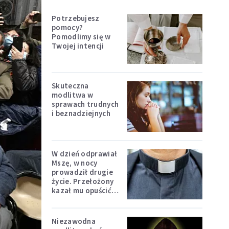
Potrzebujesz
pomocy?
Pomodlimy się w
Twojej intencji
Skuteczna
modlitwa w
sprawach trudnych
i beznadziejnych
W dzień odprawiał
Mszę, w nocy
prowadził drugie
życie. Przełożony
kazał mu opuścić
zakon
Niezawodna