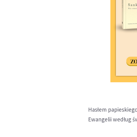
Hasłem papieskiego 
Ewangelii według ś