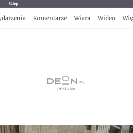
g
Sklep
Wię
darzenia
Komentarze
Wiara
Wideo