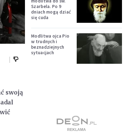
modlitwa do św.
Szarbela. Po 9
dniach mogą dziać
się cuda
Modlitwa ojca Pio
w trudnych i
beznadziejnych
sytuacjach
ać swoją
nadal
ówić