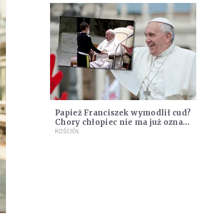
Papież Franciszek wymodlił cud?
Chory chłopiec nie ma już oznak
nowotworu
KOŚCIÓŁ