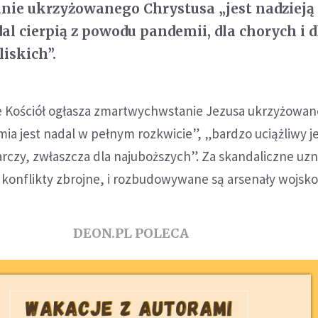
ie ukrzyżowanego Chrystusa „jest nadzieją 
al cierpią z powodu pandemii, dla chorych i d
liskich”.
że Kościół ogłasza zmartwychwstanie Jezusa ukrzyżowa
ia jest nadal w pełnym rozkwicie”, „bardzo uciążliwy je
rczy, zwłaszcza dla najuboższych”. Za skandaliczne uzn
 konflikty zbrojne, i rozbudowywane są arsenały wojsk
DEON.PL POLECA