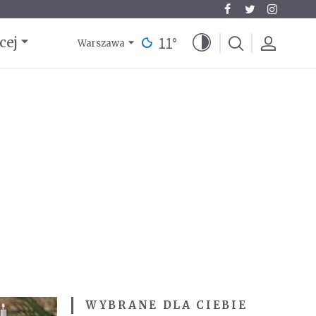
11
°
cej
Warszawa
WYBRANE DLA CIEBIE