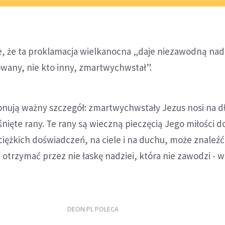
, że ta proklamacja wielkanocna „daje niezawodną nadz
wany, nie kto inny, zmartwychwstał”.
onują ważny szczegół: zmartwychwstały Jezus nosi na d
śnięte rany. Te rany są wieczną pieczęcią Jego miłości d
ciężkich doświadczeń, na ciele i na duchu, może znaleźć
 otrzymać przez nie łaskę nadziei, która nie zawodzi - 
DEON.PL POLECA