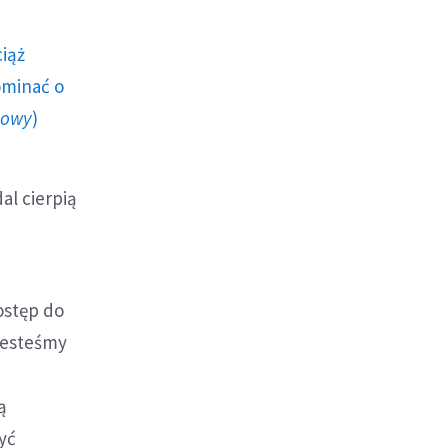
ciąż
ominać o
howy
)
al cierpią
ostęp do
 jesteśmy
ą
yć