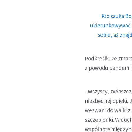
Kto szuka Bo
ukierunkowywać n
sobie, aż znaj
Podkreślił, że zmar
z powodu pandemii, d
- Wszyscy, zwłaszcz
niezbędnej opieki. 
wezwani do walki z
szczepionki. W duc
wspólnotę międzyn