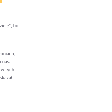
ieję”, bo
łoniach,
o nas.
 w tych
wskazał