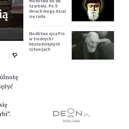
modlitwa do św.
Szarbela. Po 9
ią
dniach mogą dziać
się cuda
Modlitwa ojca Pio
w trudnych i
beznadziejnych
sytuacjach
ólnotę
iężyć
się
bi”.