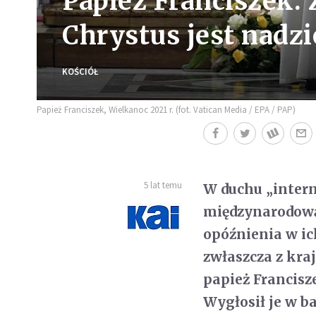
Papież Franciszek
Chrystus jest nadzie
KOŚCIÓŁ
Papież Franciszek, Wielkanoc 2021 r. (fot. Vatican Media / EPA / PAP)
5 lat temu
W duchu „inter
międzynarodową
opóźnienia w ich
zwłaszcza z kra
papież Francisz
Wygłosił je w ba