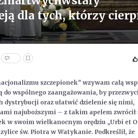
: Zmartwychwstały
ją dla tych, którzy cierp
nacjonalizmu szczepionek” wzywam całą wsp
 do wspólnego zaangażowania, by przezwyc
 dystrybucji oraz ułatwić dzielenie się nimi,
jami najuboższymi – z takim apelem zwrócił 
ek w swoim wielkanocnym orędziu „Urbi et Or
zylice św. Piotra w Watykanie. Podkreślił, że