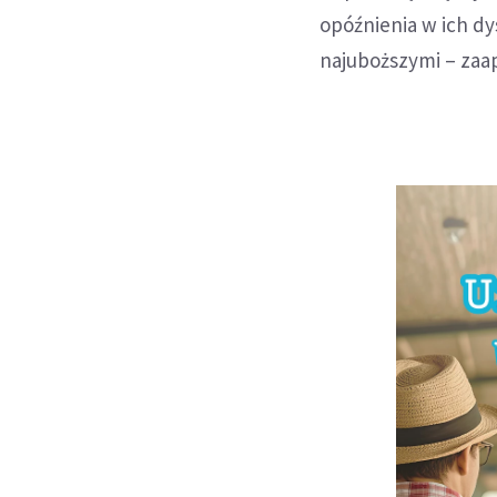
opóźnienia w ich dys
najuboższymi – zaap