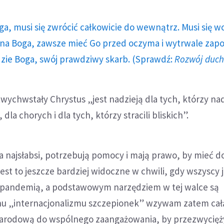
ga, musi się zwrócić całkowicie do wewnątrz. Musi się w
a Boga, zawsze mieć Go przed oczyma i wytrwale zap
dzie Boga, swój prawdziwy skarb. (Sprawdź:
Rozwój duc
twychwstały Chrystus „jest nadzieją dla tych, którzy nad
la chorych i dla tych, którzy stracili bliskich”.
a najsłabsi, potrzebują pomocy i mają prawo, by mieć d
Jest to jeszcze bardziej widoczne w chwili, gdy wszyscy
 pandemią, a podstawowym narzędziem w tej walce są
hu „internacjonalizmu szczepionek” wzywam zatem cał
arodową do wspólnego zaangażowania, by przezwycięż