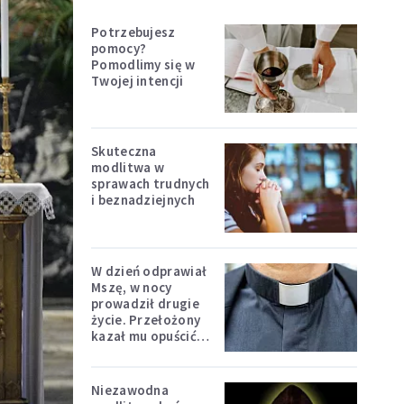
Potrzebujesz
pomocy?
Pomodlimy się w
Twojej intencji
Skuteczna
modlitwa w
sprawach trudnych
i beznadziejnych
W dzień odprawiał
Mszę, w nocy
prowadził drugie
życie. Przełożony
kazał mu opuścić
zakon
Niezawodna