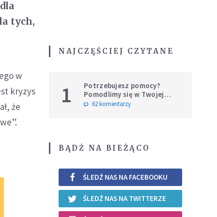
dla
la tych,
NAJCZĘŚCIEJ CZYTANE
nego w
Potrzebujesz pomocy?
1
st kryzys
Pomodlimy się w Twojej
intencji
62 komentarzy
ał, że
owe”.
BĄDŹ NA BIEŻĄCO
ŚLEDŹ NAS NA FACEBOOKU
ŚLEDŹ NAS NA TWITTERZE