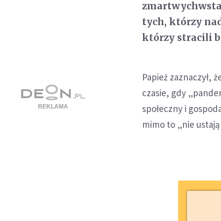
zmartwychwstan
tych, którzy nad
którzy stracili b
Papież zaznaczył, 
czasie, gdy „pandem
społeczny i gospoda
mimo to „nie ustają