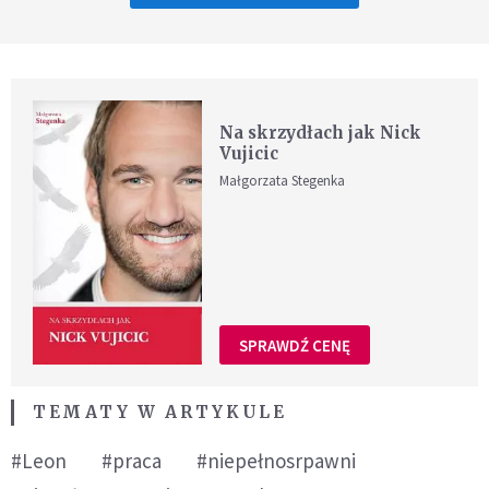
Na skrzydłach jak Nick
Vujicic
Małgorzata Stegenka
SPRAWDŹ CENĘ
TEMATY W ARTYKULE
#Leon
#praca
#niepełnosrpawni