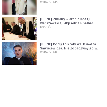
WYDARZENIA
[PILNE] Zmiany w archidiecezji
warszawskiej. Abp Adrian Galbas
wręczył dekrety nowym proboszczom
KOŚCIÓŁ
[PILNE] Podjęto kroki ws. księdza
Sawielewicza. Nie zobaczymy go w
mediach
WYDARZENIA