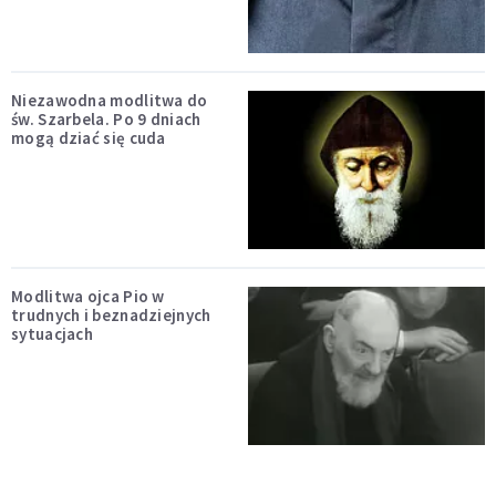
Niezawodna modlitwa do
św. Szarbela. Po 9 dniach
mogą dziać się cuda
Modlitwa ojca Pio w
trudnych i beznadziejnych
sytuacjach