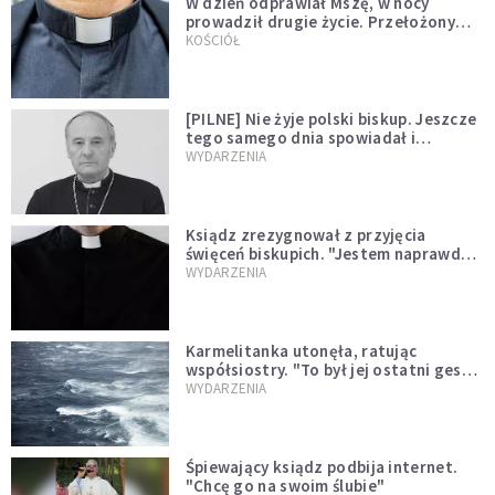
W dzień odprawiał Mszę, w nocy
prowadził drugie życie. Przełożony
kazał mu opuścić zakon
KOŚCIÓŁ
[PILNE] Nie żyje polski biskup. Jeszcze
tego samego dnia spowiadał i
sprawował Mszę świętą
WYDARZENIA
Ksiądz zrezygnował z przyjęcia
święceń biskupich. "Jestem naprawdę
niegodny"
WYDARZENIA
Karmelitanka utonęła, ratując
współsiostry. "To był jej ostatni gest
miłości"
WYDARZENIA
Śpiewający ksiądz podbija internet.
"Chcę go na swoim ślubie"