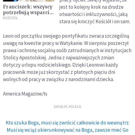
jest to kolejny krok na drodze
Franciszek: wszyscy
potrzebują wsparcia,
otwartości i inkluzywności, jaką
nie tylko
KOŚCIÓŁ
stara się kroczyć Kościół i on sam.
niepełnosprawni
Leon od początku swojego pontyfikatu zwraca szczególną
uwagę na kwestie pracy w Watykanie. W sierpniu poszerzył
prawa i ochronę socjalną osób zatrudnianych w instytucjach
Stolicy Apostolskiej. Jedna z najważniejszych zmian
dotyczy urlopu rodzicielskiego. Dzięki Leonowi każdy
pracownik może już skorzystać z płatnych pięciu dni
wolnych od pracy w związku z narodzinami dziecka.
America Magazine/łs
DEON.PL POLECA
Kto szuka Boga, musi się zwrócić całkowicie do wewnątrz.
Musi się wciąż ukierunkowywać na Boga, zawsze mieć Go