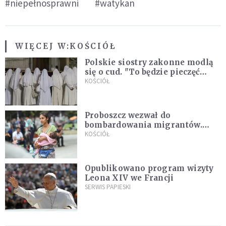
#niepełnosprawni
#watykan
WIĘCEJ W:
KOŚCIÓŁ
Polskie siostry zakonne modlą
się o cud. "To będzie pieczęć
Pana Boga dla naszej wiary"
KOŚCIÓŁ
Proboszcz wezwał do
bombardowania migrantów.
"Masowy ogień przeciwko
KOŚCIÓŁ
najeźdźcom!"
Opublikowano program wizyty
Leona XIV we Francji
SERWIS PAPIESKI