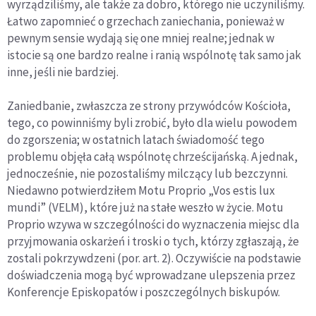
wyrządziliśmy, ale także za dobro, którego nie uczyniliśmy.
Łatwo zapomnieć o grzechach zaniechania, ponieważ w
pewnym sensie wydają się one mniej realne; jednak w
istocie są one bardzo realne i ranią wspólnotę tak samo jak
inne, jeśli nie bardziej.
Zaniedbanie, zwłaszcza ze strony przywódców Kościoła,
tego, co powinniśmy byli zrobić, było dla wielu powodem
do zgorszenia; w ostatnich latach świadomość tego
problemu objęła całą wspólnotę chrześcijańską. A jednak,
jednocześnie, nie pozostaliśmy milczący lub bezczynni.
Niedawno potwierdziłem Motu Proprio „Vos estis lux
mundi” (VELM), które już na stałe weszło w życie. Motu
Proprio wzywa w szczególności do wyznaczenia miejsc dla
przyjmowania oskarżeń i troski o tych, którzy zgłaszają, że
zostali pokrzywdzeni (por. art. 2). Oczywiście na podstawie
doświadczenia mogą być wprowadzane ulepszenia przez
Konferencje Episkopatów i poszczególnych biskupów.