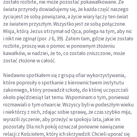
zostało rozbite, nie może pozostać pokawałkowane. Ze
świata przyrody dowiadujemy się, że każda część naszego
życia jest ze sobą powiązana, a życie wiary łączy ten świat
ze światem przyszłym. Wszystko jest ze sobą połączone.
Misja, którą Jezus otrzymał od Ojca, polega na tym, aby nic
i nikt nie zginął (por. J 6, 39). Zatem tam, gdzie życie zostało
rozbite, proszę was o pomoc w ponownym złożeniu
kawałków, w nadziei, że to, co zostało zniszczone, może
zostać złożone w całość.
Niedawno spotkałem się z grupą ofiar wykorzystywania,
które poprosiły o spotkanie z kierownictwem instytutu
zakonnego, który prowadził szkołę, do której uczęszczali
około pięćdziesiąt lat temu. Wspominam o tym, ponieważ
rozmawiali o tym otwarcie. Wszyscy byli w podeszłym wieku
i niektórzy z nich, zdając sobie sprawę, że czas szybko mija,
wyrazili życzenie, aby przeżyć w spokoju lata, jakie im
pozostały. Dla nich pokój oznaczał ponowne nawiązanie
relacji z Kościołem, który ich skrzywdził. Chcieli uporać się