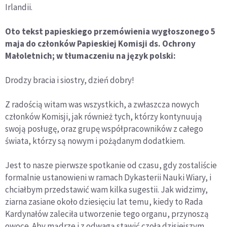
Irlandii.
Oto tekst papieskiego przemówienia wygłoszonego 5
maja do członków Papieskiej Komisji ds. Ochrony
Małoletnich; w tłumaczeniu na język polski:
Drodzy bracia i siostry, dzień dobry!
Z radością witam was wszystkich, a zwłaszcza nowych
członków Komisji, jak również tych, którzy kontynuują
swoją posługę, oraz grupę współpracowników z całego
świata, którzy są nowym i pożądanym dodatkiem.
Jest to nasze pierwsze spotkanie od czasu, gdy zostaliście
formalnie ustanowieni w ramach Dykasterii Nauki Wiary, i
chciałbym przedstawić wam kilka sugestii. Jak widzimy,
ziarna zasiane około dziesięciu lat temu, kiedy to Rada
Kardynałów zaleciła utworzenie tego organu, przynoszą
owoce. Aby mądrze i z odwagą stawić czoła dzisiejszym