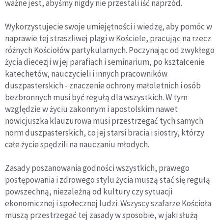
ważne jest, abyśmy nigdy nie przestali iść naprzód.
Wykorzystujecie swoje umiejętności i wiedzę, aby pomóc w
naprawie tej straszliwej plagi w Kościele, pracując na rzecz
różnych Kościołów partykularnych. Poczynając od zwykłego
życia diecezji w jej parafiach i seminarium, po kształcenie
katechetów, nauczycieli i innych pracowników
duszpasterskich - znaczenie ochrony małoletnich i osób
bezbronnych musi być regułą dla wszystkich. W tym
względzie w życiu zakonnym i apostolskim nawet
nowicjuszka klauzurowa musi przestrzegać tych samych
norm duszpasterskich, co jej starsi bracia i siostry, którzy
całe życie spędzili na nauczaniu młodych.
Zasady poszanowania godności wszystkich, prawego
postępowania i zdrowego stylu życia muszą stać się regułą
powszechną, niezależną od kultury czy sytuacji
ekonomicznej i społecznej ludzi. Wszyscy szafarze Kościoła
muszą przestrzegać tej zasady w sposobie, w jaki służą