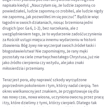
napisała kiedyś: „Nauczyłam się, że ludzie zapomną co
powiedziałeś, ludzie zapomną co zrobiłeś, ale ludzie nigdy
nie zapomną, jak pozwoliłeś im się poczuć”. Bądźcie więc
łagodni w swoich działaniach, niosąc brzemiona jedni
drugich (por. Ga 6, 1-2), bez narzekania, ale z
uwzględnieniem tego, że to wydarzenie zadośćuczynienia
za Kościół ustąpi miejsca innemu wydarzeniu w historii
zbawienia. Bóg żywy nie wyczerpał swoich źródeł łaski i
błogosławieństwa! Nie zapominajmy, że rany męki
pozostały na ciele zmartwychwstałego Chrystusa, już nie
jako źródło cierpienia czy wstydu, ale jako znaki
miłosierdzia i przemiany.
Teraz jest pora, aby naprawić szkody wyrządzone
poprzednim pokoleniom i tym, którzy nadal cierpią. Ten
okres wielkanocny jest znakiem, że przygotowuje się dla
nas nowy czas, nowa wiosna, uczyniona owocną przez pracę
i łzy, które dzielimy z tymi, którzy cierpieli. Dlatego tak