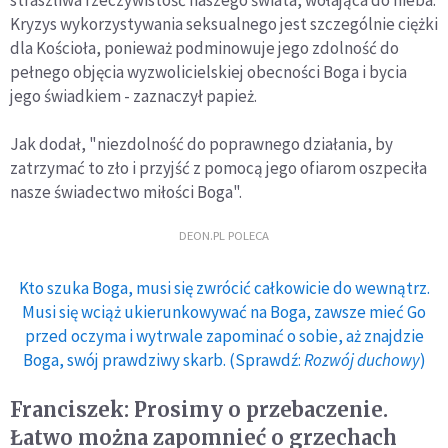
straszliwa rzeczywistość naszego świata, wołająca do nieba.
Kryzys wykorzystywania seksualnego jest szczególnie ciężki
dla Kościoła, ponieważ podminowuje jego zdolność do
pełnego objęcia wyzwolicielskiej obecności Boga i bycia
jego świadkiem - zaznaczył papież.
Jak dodał, "niezdolność do poprawnego działania, by
zatrzymać to zło i przyjść z pomocą jego ofiarom oszpeciła
nasze świadectwo miłości Boga".
DEON.PL POLECA
Kto szuka Boga, musi się zwrócić całkowicie do wewnątrz.
Musi się wciąż ukierunkowywać na Boga, zawsze mieć Go
przed oczyma i wytrwale zapominać o sobie, aż znajdzie
Boga, swój prawdziwy skarb. (Sprawdź:
Rozwój duchowy
)
Franciszek: Prosimy o przebaczenie.
Łatwo można zapomnieć o grzechach