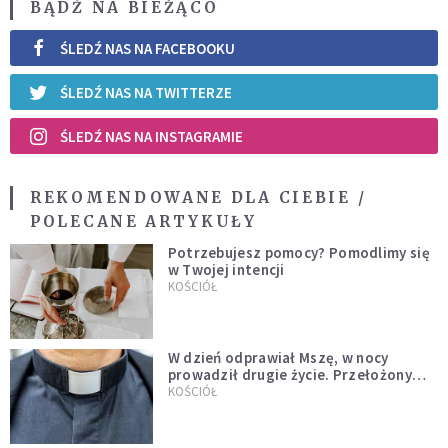
BĄDŹ NA BIEŻĄCO
ŚLEDŹ NAS NA FACEBOOKU
ŚLEDŹ NAS NA TWITTERZE
ŚLEDŹ NAS NA INSTAGRAMIE
REKOMENDOWANE DLA CIEBIE /
POLECANE ARTYKUŁY
Potrzebujesz pomocy? Pomodlimy się
w Twojej intencji
KOŚCIÓŁ
W dzień odprawiał Mszę, w nocy
prowadził drugie życie. Przełożony
kazał mu opuścić zakon
KOŚCIÓŁ