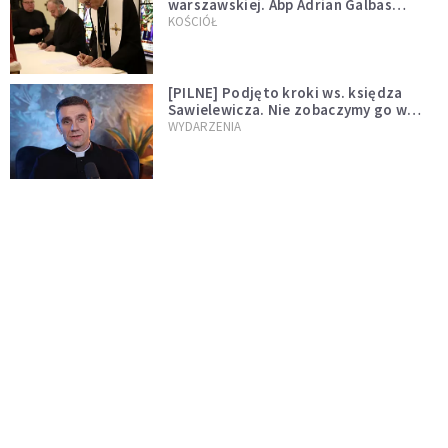
warszawskiej. Abp Adrian Galbas
wręczył dekrety nowym proboszczom
KOŚCIÓŁ
[PILNE] Podjęto kroki ws. księdza
Sawielewicza. Nie zobaczymy go w
mediach
WYDARZENIA