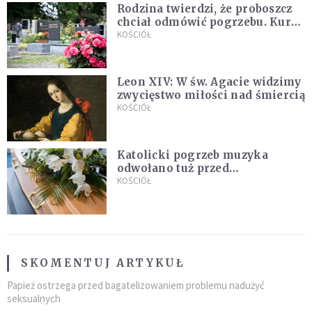
Rodzina twierdzi, że proboszcz
chciał odmówić pogrzebu. Kuria
zapowiada wyjaśnienia
KOŚCIÓŁ
Leon XIV: W św. Agacie widzimy
zwycięstwo miłości nad śmiercią
KOŚCIÓŁ
Katolicki pogrzeb muzyka
odwołano tuż przed
uroczystością. Powodem była
KOŚCIÓŁ
przynależność do masonerii
SKOMENTUJ ARTYKUŁ
Papież ostrzega przed bagatelizowaniem problemu nadużyć
seksualnych