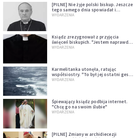
[PILNE] Nie żyje polski biskup. Jeszcze
tego samego dnia spowiadał i
sprawował Mszę świętą
WYDARZENIA
Ksiądz zrezygnował z przyjęcia
święceń biskupich. "Jestem naprawdę
niegodny"
WYDARZENIA
Karmelitanka utonęła, ratując
współsiostry. "To był jej ostatni gest
miłości"
WYDARZENIA
Śpiewający ksiądz podbija internet.
"Chcę go na swoim ślubie"
WYDARZENIA
[PILNE] Zmiany w archidiecezji