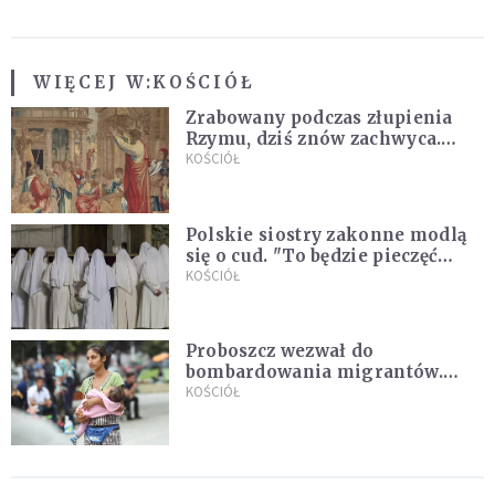
WIĘCEJ W:
KOŚCIÓŁ
Zrabowany podczas złupienia
Rzymu, dziś znów zachwyca.
Wyjątkowy arras w Castel
KOŚCIÓŁ
Gandolfo
Polskie siostry zakonne modlą
się o cud. "To będzie pieczęć
Pana Boga dla naszej wiary"
KOŚCIÓŁ
Proboszcz wezwał do
bombardowania migrantów.
"Masowy ogień przeciwko
KOŚCIÓŁ
najeźdźcom!"