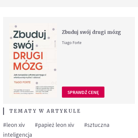
Zbuduj swój drugi mózg
Tiago Forte
SPRAWDŹ CENĘ
TEMATY W ARTYKULE
#leon xiv
#papież leon xiv
#sztuczna
inteligencja