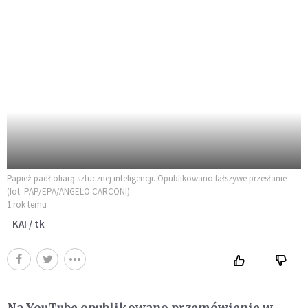
Papież padł ofiarą sztucznej inteligencji. Opublikowano fałszywe przesłanie
(fot. PAP/EPA/ANGELO CARCONI)
1 rok temu
KAI / tk