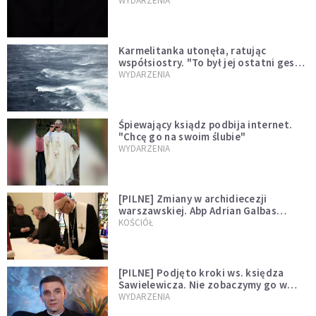
niegodny"
WYDARZENIA
Karmelitanka utonęła, ratując
współsiostry. "To był jej ostatni gest
miłości"
WYDARZENIA
Śpiewający ksiądz podbija internet.
"Chcę go na swoim ślubie"
WYDARZENIA
[PILNE] Zmiany w archidiecezji
warszawskiej. Abp Adrian Galbas
wręczył dekrety nowym proboszczom
KOŚCIÓŁ
[PILNE] Podjęto kroki ws. księdza
Sawielewicza. Nie zobaczymy go w
mediach
WYDARZENIA