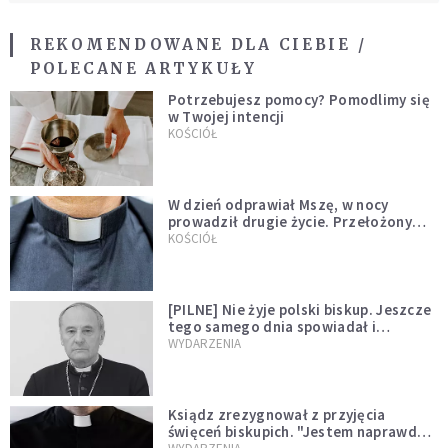
REKOMENDOWANE DLA CIEBIE /
POLECANE ARTYKUŁY
Potrzebujesz pomocy? Pomodlimy się
w Twojej intencji
KOŚCIÓŁ
W dzień odprawiał Mszę, w nocy
prowadził drugie życie. Przełożony
kazał mu opuścić zakon
KOŚCIÓŁ
[PILNE] Nie żyje polski biskup. Jeszcze
tego samego dnia spowiadał i
sprawował Mszę świętą
WYDARZENIA
Ksiądz zrezygnował z przyjęcia
święceń biskupich. "Jestem naprawdę