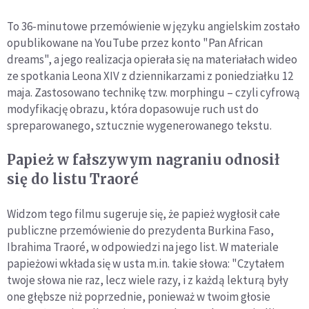
To 36-minutowe przemówienie w języku angielskim zostało
opublikowane na YouTube przez konto "Pan African
dreams", a jego realizacja opierała się na materiałach wideo
ze spotkania Leona XIV z dziennikarzami z poniedziałku 12
maja. Zastosowano technikę tzw. morphingu – czyli cyfrową
modyfikację obrazu, która dopasowuje ruch ust do
spreparowanego, sztucznie wygenerowanego tekstu.
Papież w fałszywym nagraniu odnosił
się do listu Traoré
Widzom tego filmu sugeruje się, że papież wygłosił całe
publiczne przemówienie do prezydenta Burkina Faso,
Ibrahima Traoré, w odpowiedzi na jego list. W materiale
papieżowi wkłada się w usta m.in. takie słowa: "Czytałem
twoje słowa nie raz, lecz wiele razy, i z każdą lekturą były
one głębsze niż poprzednie, ponieważ w twoim głosie