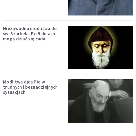
Niezawodna modlitwa do
św. Szarbela. Po 9 dniach
mogą dziać się cuda
Modlitwa ojca Pio w
trudnych i beznadziejnych
sytuacjach