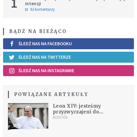
1
intencji
62 komentarzy
BĄDŹ NA BIEŻĄCO
ŚLEDŹ NAS NA FACEBOOKU
ŚLEDŹ NAS NA TWITTERZE
ŚLEDŹ NAS NA INSTAGRAMIE
POWIĄZANE ARTYKUŁY
Leon XIV: jesteśmy
przyzwyczajeni do
kalkulowania rzeczy, ale to
KOŚCIÓŁ
nie dotyczy miłości!