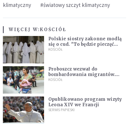
klimatyczny
#światowy szczyt klimatyczny
WIĘCEJ W:
KOŚCIÓŁ
Polskie siostry zakonne modlą
się o cud. "To będzie pieczęć
Pana Boga dla naszej wiary"
KOŚCIÓŁ
Proboszcz wezwał do
bombardowania migrantów.
"Masowy ogień przeciwko
KOŚCIÓŁ
najeźdźcom!"
Opublikowano program wizyty
Leona XIV we Francji
SERWIS PAPIESKI