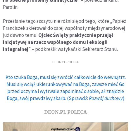
na obecne problemy klimatyczne
” – powiedział kard.
Parolin.
Przesłanie tego szczytu nie różni się od tego, które „Papież
Franciszek skierował do całej wspólnoty międzynarodowej
już dawno temu.
Ojciec Święty praktycznie przejął
inicjatywę na rzecz wspólnego domu i ekologii
integralnej
” – podkreślił watykański Sekretarz Stanu.
DEON.PL POLECA
Kto szuka Boga, musi się zwrócić całkowicie do wewnątrz.
Musi się wciąż ukierunkowywać na Boga, zawsze mieć Go
przed oczyma i wytrwale zapominać o sobie, aż znajdzie
Boga, swój prawdziwy skarb. (Sprawdź:
Rozwój duchowy
)
DEON.PL POLECA