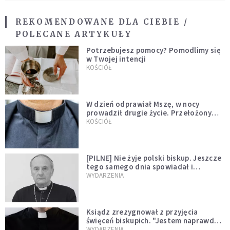
REKOMENDOWANE DLA CIEBIE /
POLECANE ARTYKUŁY
Potrzebujesz pomocy? Pomodlimy się
w Twojej intencji
KOŚCIÓŁ
W dzień odprawiał Mszę, w nocy
prowadził drugie życie. Przełożony
kazał mu opuścić zakon
KOŚCIÓŁ
[PILNE] Nie żyje polski biskup. Jeszcze
tego samego dnia spowiadał i
sprawował Mszę świętą
WYDARZENIA
Ksiądz zrezygnował z przyjęcia
święceń biskupich. "Jestem naprawdę
niegodny"
WYDARZENIA