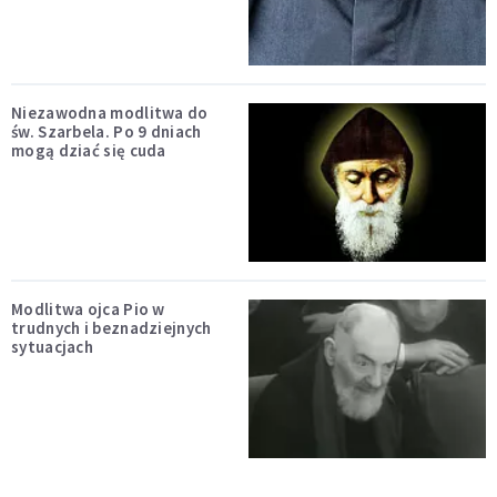
Niezawodna modlitwa do
św. Szarbela. Po 9 dniach
mogą dziać się cuda
Modlitwa ojca Pio w
trudnych i beznadziejnych
sytuacjach