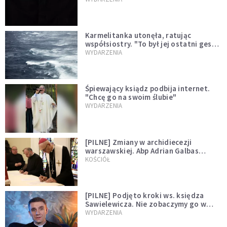
Karmelitanka utonęła, ratując
współsiostry. "To był jej ostatni gest
miłości"
WYDARZENIA
Śpiewający ksiądz podbija internet.
"Chcę go na swoim ślubie"
WYDARZENIA
[PILNE] Zmiany w archidiecezji
warszawskiej. Abp Adrian Galbas
wręczył dekrety nowym proboszczom
KOŚCIÓŁ
[PILNE] Podjęto kroki ws. księdza
Sawielewicza. Nie zobaczymy go w
mediach
WYDARZENIA