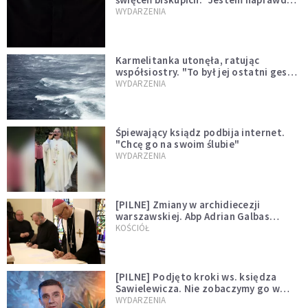
niegodny"
WYDARZENIA
Karmelitanka utonęła, ratując
współsiostry. "To był jej ostatni gest
miłości"
WYDARZENIA
Śpiewający ksiądz podbija internet.
"Chcę go na swoim ślubie"
WYDARZENIA
[PILNE] Zmiany w archidiecezji
warszawskiej. Abp Adrian Galbas
wręczył dekrety nowym proboszczom
KOŚCIÓŁ
[PILNE] Podjęto kroki ws. księdza
Sawielewicza. Nie zobaczymy go w
mediach
WYDARZENIA