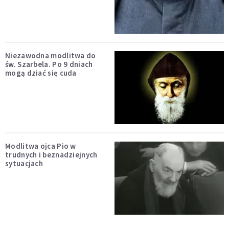
Niezawodna modlitwa do
św. Szarbela. Po 9 dniach
mogą dziać się cuda
Modlitwa ojca Pio w
trudnych i beznadziejnych
sytuacjach