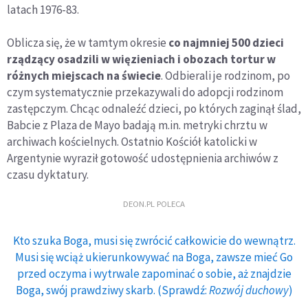
latach 1976-83.
Oblicza się, że w tamtym okresie
co najmniej 500 dzieci
rządzący osadzili w więzieniach i obozach tortur w
różnych miejscach na świecie
. Odbierali je rodzinom, po
czym systematycznie przekazywali do adopcji rodzinom
zastępczym. Chcąc odnaleźć dzieci, po których zaginął ślad,
Babcie z Plaza de Mayo badają m.in. metryki chrztu w
archiwach kościelnych. Ostatnio Kościół katolicki w
Argentynie wyraził gotowość udostępnienia archiwów z
czasu dyktatury.
DEON.PL POLECA
Kto szuka Boga, musi się zwrócić całkowicie do wewnątrz.
Musi się wciąż ukierunkowywać na Boga, zawsze mieć Go
przed oczyma i wytrwale zapominać o sobie, aż znajdzie
Boga, swój prawdziwy skarb. (Sprawdź:
Rozwój duchowy
)