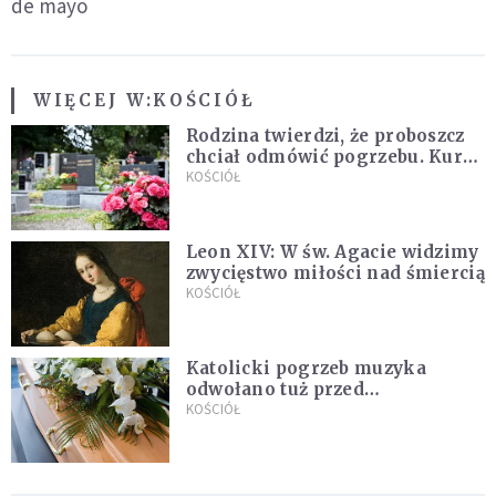
de mayo
WIĘCEJ W:
KOŚCIÓŁ
Rodzina twierdzi, że proboszcz
chciał odmówić pogrzebu. Kuria
zapowiada wyjaśnienia
KOŚCIÓŁ
Leon XIV: W św. Agacie widzimy
zwycięstwo miłości nad śmiercią
KOŚCIÓŁ
Katolicki pogrzeb muzyka
odwołano tuż przed
uroczystością. Powodem była
KOŚCIÓŁ
przynależność do masonerii