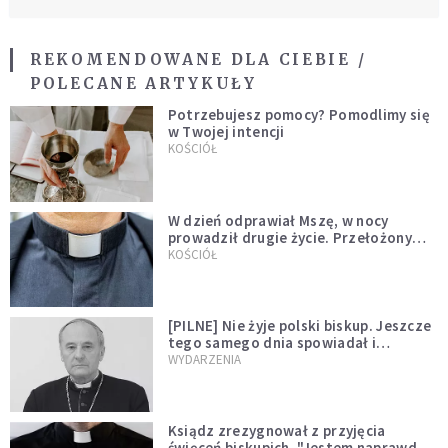
REKOMENDOWANE DLA CIEBIE /
POLECANE ARTYKUŁY
Potrzebujesz pomocy? Pomodlimy się
w Twojej intencji
KOŚCIÓŁ
W dzień odprawiał Mszę, w nocy
prowadził drugie życie. Przełożony
kazał mu opuścić zakon
KOŚCIÓŁ
[PILNE] Nie żyje polski biskup. Jeszcze
tego samego dnia spowiadał i
sprawował Mszę świętą
WYDARZENIA
Ksiądz zrezygnował z przyjęcia
święceń biskupich. "Jestem naprawdę