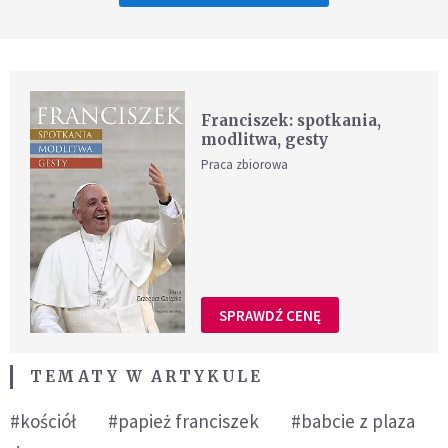
Franciszek: spotkania,
modlitwa, gesty
Praca zbiorowa
SPRAWDŹ CENĘ
TEMATY W ARTYKULE
#kościół
#papież franciszek
#babcie z plaza