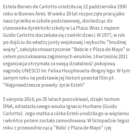
Estela Barnes de Carlotto urodziła się 22 października 1930
roku w Buenos Aires. W wieku 20 lat rozpoczęła pracę jako
nauczycielka w szkole podstawowej, dochodząc do
stanowiska dyrektorki szkoły w La Plaza. Wraz z mężem
Guido Carlotto doczekała się czwórki dzieci. W 1977, w rok
po dojściu do władzy junty wojskowej i wybuchu "brudnej
wojny", założyła stowarzyszenie "Babcie z Plaza de Mayo" w
celem poszukiwania zaginionych wnuków. 14 września 2011
organizacja otrzymała za swoją działalność pokojową
nagrodę UNESCO im. Felixa Houphoueta-Boigny’ego. W tym
samym roku na podstawie jej historii powstał film pt.
"Najprawdziwsze prawdy: życie Esteli".
5 sierpnia 2014, po 35 latach poszukiwań, dzięki testom
DNA, odnalazła swego wnuka Ignacio Hurbano (Guido
Carlotto). Jego matka a córka Esteli urodziła go w więzieniu
i wkrótce potem została zamordowana. W listopadzie tegoż
roku z przewodniczącą "Babć z Plaza de Mayo" i jej