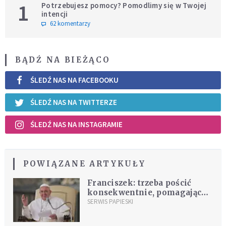
1
Potrzebujesz pomocy? Pomodlimy się w Twojej
intencji
62 komentarzy
BĄDŹ NA BIEŻĄCO
ŚLEDŹ NAS NA FACEBOOKU
ŚLEDŹ NAS NA TWITTERZE
ŚLEDŹ NAS NA INSTAGRAMIE
POWIĄZANE ARTYKUŁY
Franciszek: trzeba pościć
konsekwentnie, pomagając
innym
SERWIS PAPIESKI