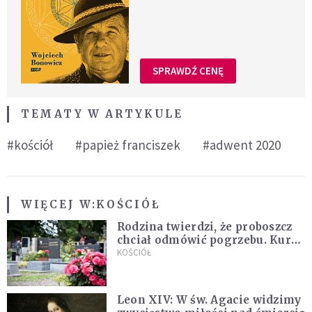
SPRAWDŹ CENĘ
TEMATY W ARTYKULE
#kościół
#papież franciszek
#adwent 2020
WIĘCEJ W:
KOŚCIÓŁ
Rodzina twierdzi, że proboszcz
chciał odmówić pogrzebu. Kuria
zapowiada wyjaśnienia
KOŚCIÓŁ
Leon XIV: W św. Agacie widzimy