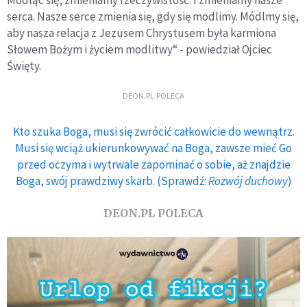
Modląc się, zmieniamy rzeczywistość. I zmieniamy nasze
serca. Nasze serce zmienia się, gdy się modlimy. Módlmy się,
aby nasza relacja z Jezusem Chrystusem była karmiona
Słowem Bożym i życiem modlitwy“ - powiedział Ojciec
Święty.
DEON.PL POLECA
Kto szuka Boga, musi się zwrócić całkowicie do wewnątrz.
Musi się wciąż ukierunkowywać na Boga, zawsze mieć Go
przed oczyma i wytrwale zapominać o sobie, aż znajdzie
Boga, swój prawdziwy skarb. (Sprawdź:
Rozwój duchowy
)
DEON.PL POLECA