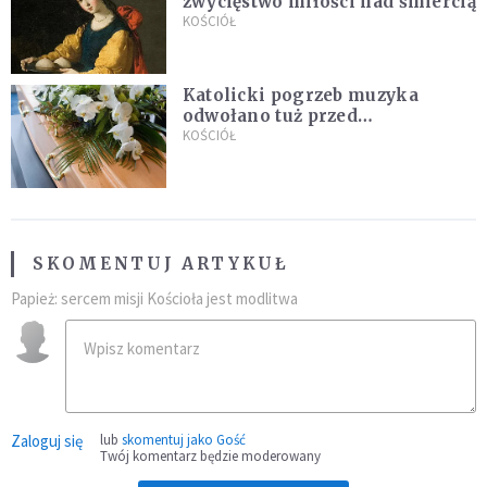
zwycięstwo miłości nad śmiercią
KOŚCIÓŁ
Katolicki pogrzeb muzyka
odwołano tuż przed
uroczystością. Powodem była
KOŚCIÓŁ
przynależność do masonerii
SKOMENTUJ ARTYKUŁ
Papież: sercem misji Kościoła jest modlitwa
Zaloguj się
lub
skomentuj jako Gość
Twój komentarz będzie moderowany