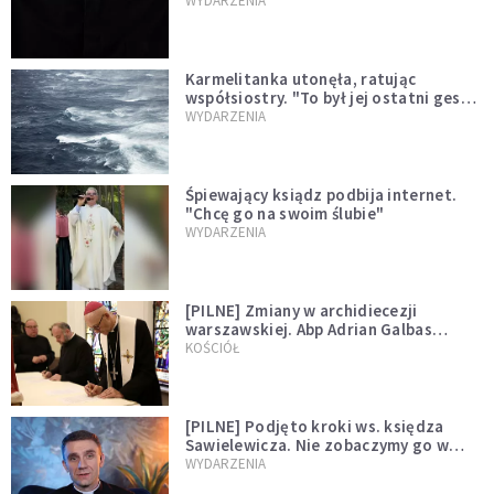
niegodny"
WYDARZENIA
Karmelitanka utonęła, ratując
współsiostry. "To był jej ostatni gest
miłości"
WYDARZENIA
Śpiewający ksiądz podbija internet.
"Chcę go na swoim ślubie"
WYDARZENIA
[PILNE] Zmiany w archidiecezji
warszawskiej. Abp Adrian Galbas
wręczył dekrety nowym proboszczom
KOŚCIÓŁ
[PILNE] Podjęto kroki ws. księdza
Sawielewicza. Nie zobaczymy go w
mediach
WYDARZENIA