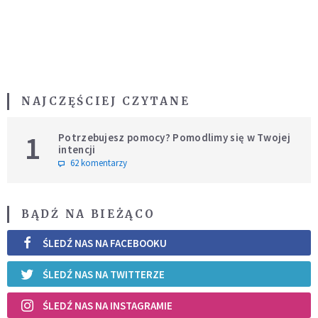
NAJCZĘŚCIEJ CZYTANE
1
Potrzebujesz pomocy? Pomodlimy się w Twojej
intencji
62 komentarzy
BĄDŹ NA BIEŻĄCO
ŚLEDŹ NAS NA FACEBOOKU
ŚLEDŹ NAS NA TWITTERZE
ŚLEDŹ NAS NA INSTAGRAMIE