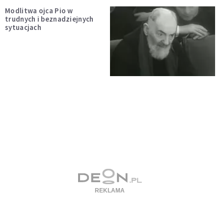
Modlitwa ojca Pio w
trudnych i beznadziejnych
sytuacjach