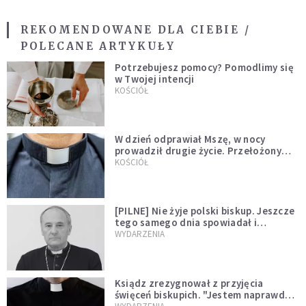
REKOMENDOWANE DLA CIEBIE /
POLECANE ARTYKUŁY
Potrzebujesz pomocy? Pomodlimy się
w Twojej intencji
KOŚCIÓŁ
W dzień odprawiał Mszę, w nocy
prowadził drugie życie. Przełożony
kazał mu opuścić zakon
KOŚCIÓŁ
[PILNE] Nie żyje polski biskup. Jeszcze
tego samego dnia spowiadał i
sprawował Mszę świętą
WYDARZENIA
Ksiądz zrezygnował z przyjęcia
święceń biskupich. "Jestem naprawdę