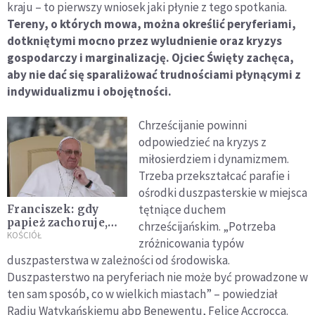
kraju – to pierwszy wniosek jaki płynie z tego spotkania.
Tereny, o których mowa, można określić peryferiami,
dotkniętymi mocno przez wyludnienie oraz kryzys
gospodarczy i marginalizację. Ojciec Święty zachęca,
aby nie dać się sparaliżować trudnościami płynącymi z
indywidualizmu i obojętności.
Chrześcijanie powinni
odpowiedzieć na kryzys z
miłosierdziem i dynamizmem.
Trzeba przekształcać parafie i
ośrodki duszpasterskie w miejsca
tętniące duchem
Franciszek: gdy
papież zachoruje,
chrześcijańskim. „Potrzeba
zawsze pojawia się
KOŚCIÓŁ
zróżnicowania typów
powiew konklawe
duszpasterstwa w zależności od środowiska.
Duszpasterstwo na peryferiach nie może być prowadzone w
ten sam sposób, co w wielkich miastach” – powiedział
Radiu Watykańskiemu abp Benewentu, Felice Accrocca.