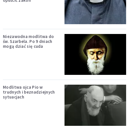
opuścić zakon
Niezawodna modlitwa do
św. Szarbela. Po 9 dniach
mogą dziać się cuda
Modlitwa ojca Pio w
trudnych i beznadziejnych
sytuacjach