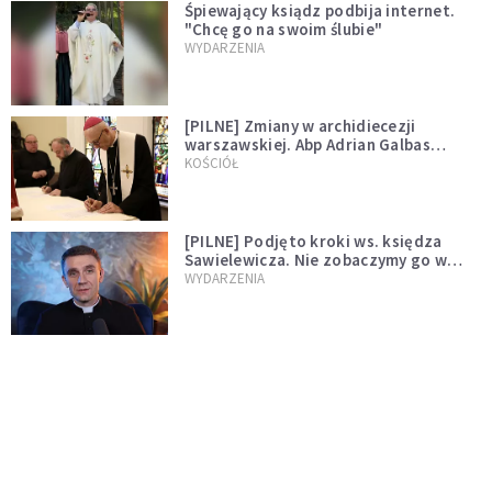
Śpiewający ksiądz podbija internet.
"Chcę go na swoim ślubie"
WYDARZENIA
[PILNE] Zmiany w archidiecezji
warszawskiej. Abp Adrian Galbas
wręczył dekrety nowym proboszczom
KOŚCIÓŁ
[PILNE] Podjęto kroki ws. księdza
Sawielewicza. Nie zobaczymy go w
mediach
WYDARZENIA