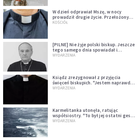
W dzień odprawiał Mszę, w nocy
prowadził drugie życie. Przełożony
kazał mu opuścić zakon
KOŚCIÓŁ
[PILNE] Nie żyje polski biskup. Jeszcze
tego samego dnia spowiadał i
sprawował Mszę świętą
WYDARZENIA
Ksiądz zrezygnował z przyjęcia
święceń biskupich. "Jestem naprawdę
niegodny"
WYDARZENIA
Karmelitanka utonęła, ratując
współsiostry. "To był jej ostatni gest
miłości"
WYDARZENIA