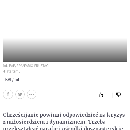
fot. PAP/EPA/FABIO FRUSTACI
4 lata temu
KAI / ml
Chrześcijanie powinni odpowiedzieć na kryzys
z miłosierdziem i dynamizmem. Trzeba
przekształcać parafie i ośrodki duszpasterskie