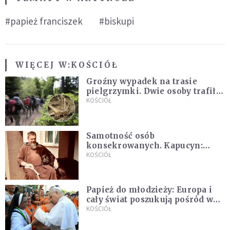
#papież franciszek
#biskupi
WIĘCEJ W:
KOŚCIÓŁ
Groźny wypadek na trasie
pielgrzymki. Dwie osoby trafiły
do szpitala
KOŚCIÓŁ
Samotność osób
konsekrowanych. Kapucyn:
Życie w pojedynkę rzadko jest
KOŚCIÓŁ
sielanką
Papież do młodzieży: Europa i
cały świat poszukują pośród was
nowych świętych
KOŚCIÓŁ